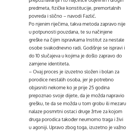
prepoznavanja i to najčešće odjevnih i drugih
predmeta, fizičke konstitucije, premortalnih
povreda i slično – navodi Fazlić.
Po njenim riječima, takva metoda zapravo nije
u potpunosti pouzdana, te su načinjene
greške na čijim ispravkama Institut za nestale
osobe svakodnevno radi. Godišnje se ispravi i
do 10 slučajeva u kojima je došlo zapravo do
zamjene identiteta.
– Ovaj proces je izuzetno složen i bolan za
porodice nestalih osoba, jer je potrebno
objasniti nekome ko je prije 25 godina
prepoznao svoje dijete, da je možda napravio
grešku, te da se možda u tom grobu ili mezaru
nalaze posmrtni ostaci druge žrtve za kojom
druga porodica također neumorno traga i živi
u agoniji. Upravo zbog toga, izuzetno je važno