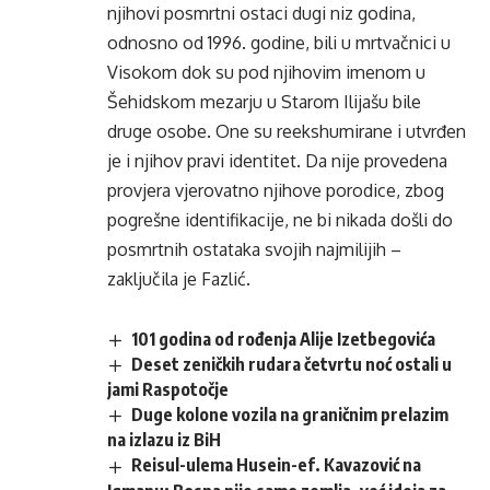
njihovi posmrtni ostaci dugi niz godina,
odnosno od 1996. godine, bili u mrtvačnici u
Visokom dok su pod njihovim imenom u
Šehidskom mezarju u Starom Ilijašu bile
druge osobe. One su reekshumirane i utvrđen
je i njihov pravi identitet. Da nije provedena
provjera vjerovatno njihove porodice, zbog
pogrešne identifikacije, ne bi nikada došli do
posmrtnih ostataka svojih najmilijih –
zaključila je Fazlić.
101 godina od rođenja Alije Izetbegovića
Deset zeničkih rudara četvrtu noć ostali u
jami Raspotočje
Duge kolone vozila na graničnim prelazim
na izlazu iz BiH
Reisul-ulema Husein-ef. Kavazović na