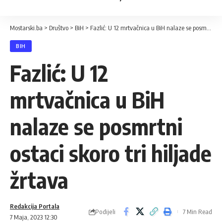
Mostarski.ba
>
Društvo
>
BiH
>
Fazlić: U 12 mrtvačnica u BiH nalaze se posmrtni ostaci skoro tri hiljade žrtava
BIH
Fazlić: U 12
mrtvačnica u BiH
nalaze se posmrtni
ostaci skoro tri hiljade
žrtava
Redakcija Portala
Podijeli
7 Min Read
7 Maja, 2023 12:30