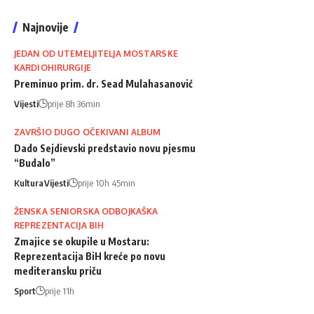
Najnovije
JEDAN OD UTEMELJITELJA MOSTARSKE
KARDIOHIRURGIJE
Preminuo prim. dr. Sead Mulahasanović
Vijesti
prije 8h 36min
ZAVRŠIO DUGO OČEKIVANI ALBUM
Dado Sejdievski predstavio novu pjesmu
“Budalo”
Kultura
Vijesti
prije 10h 45min
ŽENSKA SENIORSKA ODBOJKAŠKA
REPREZENTACIJA BIH
Zmajice se okupile u Mostaru:
Reprezentacija BiH kreće po novu
mediteransku priču
Sport
prije 11h