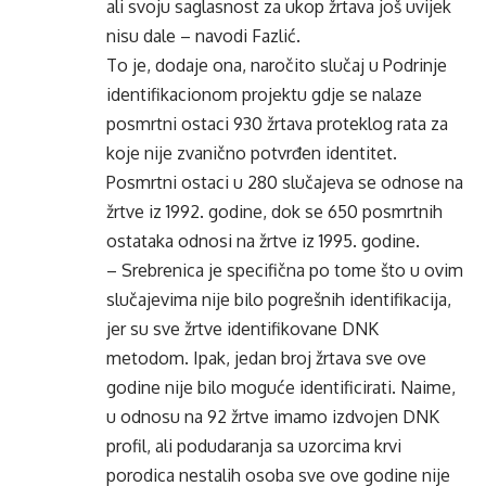
ali svoju saglasnost za ukop žrtava još uvijek
nisu dale – navodi Fazlić.
To je, dodaje ona, naročito slučaj u Podrinje
identifikacionom projektu gdje se nalaze
posmrtni ostaci 930 žrtava proteklog rata za
koje nije zvanično potvrđen identitet.
Posmrtni ostaci u 280 slučajeva se odnose na
žrtve iz 1992. godine, dok se 650 posmrtnih
ostataka odnosi na žrtve iz 1995. godine.
– Srebrenica je specifična po tome što u ovim
slučajevima nije bilo pogrešnih identifikacija,
jer su sve žrtve identifikovane DNK
metodom. Ipak, jedan broj žrtava sve ove
godine nije bilo moguće identificirati. Naime,
u odnosu na 92 žrtve imamo izdvojen DNK
profil, ali podudaranja sa uzorcima krvi
porodica nestalih osoba sve ove godine nije