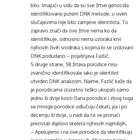
bilo. Imajući u vidu da su sve žrtve genocida
identifikovane putem DNK metode, u ovim
slučajevima nije bilo zamjene identiteta. To
zapravo znači da ove žrtve nema ko da
idenitifikuje, odnosno nema uzoraka krvi
njihovih živih srodnika s kojima bi se izolovani
DNK podudario – pojašnjava Fazlić.
S druge strane, 58 žrtava porodice nisu
zvanično identifikovale iako je identitet
utvrđen DNK analizom. Naime, Fazlić kaže da
je porodicama izuzetno teško ukopati samo
jednu ili dvije kosti člana porodice i zbog toga
se mnoge porodice odlučuju čekati, pa i po
deceniju ili dvije, u nadi da će se pronaći
preostali dijelovi skeleta njihovih najmilijih.
– Apelujemo i na ove porodice da identifikuju