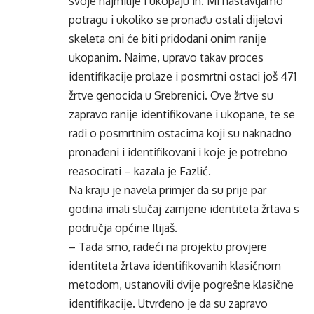
svoje najmilije i ukopaju ih. Mi nastavljamo
potragu i ukoliko se pronađu ostali dijelovi
skeleta oni će biti pridodani onim ranije
ukopanim. Naime, upravo takav proces
identifikacije prolaze i posmrtni ostaci još 471
žrtve genocida u Srebrenici. Ove žrtve su
zapravo ranije identifikovane i ukopane, te se
radi o posmrtnim ostacima koji su naknadno
pronađeni i identifikovani i koje je potrebno
reasocirati – kazala je Fazlić.
Na kraju je navela primjer da su prije par
godina imali slučaj zamjene identiteta žrtava s
područja općine Ilijaš.
– Tada smo, radeći na projektu provjere
identiteta žrtava identifikovanih klasičnom
metodom, ustanovili dvije pogrešne klasične
identifikacije. Utvrđeno je da su zapravo