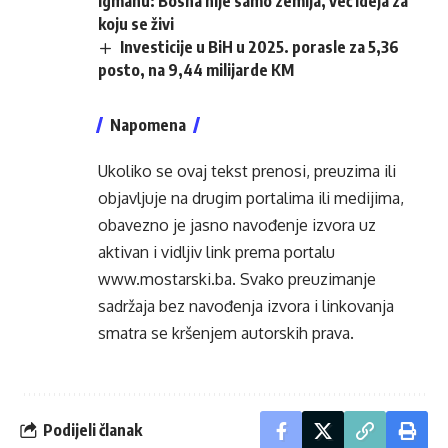
Igmanu: Bosna nije samo zemlja, već ideja za
koju se živi
Investicije u BiH u 2025. porasle za 5,36
posto, na 9,44 milijarde KM
Napomena
Ukoliko se ovaj tekst prenosi, preuzima ili
objavljuje na drugim portalima ili medijima,
obavezno je jasno navođenje izvora uz
aktivan i vidljiv link prema portalu
www.mostarski.ba
. Svako preuzimanje
sadržaja bez navođenja izvora i linkovanja
smatra se kršenjem autorskih prava.
Podijeli članak