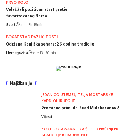
PRVO KOLO
Velež želi pozitivan start protiv
favorizovanog Borca
Sport
prije 13h 18min
BOGATSTVO RAZLIČITOSTI
Održana Konjička sehara: 26 godina tradicije
Hercegovina
prije 13h 30min
Najčitanije
JEDAN OD UTEMELJITELJA MOSTARSKE
KARDIOHIRURGIJE
Preminuo prim. dr. Sead Mulahasanović
Vijesti
KO ĆE ODGOVARATI ZA ŠTETU NAČINJENU
GRADU I JP KOMUNALNO?