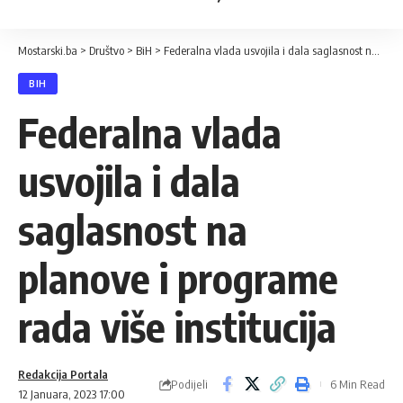
Mostarski.ba
>
Društvo
>
BiH
>
Federalna vlada usvojila i dala saglasnost na planove i programe rada više institucija
BIH
Federalna vlada
usvojila i dala
saglasnost na
planove i programe
rada više institucija
Redakcija Portala
Podijeli
6 Min Read
12 Januara, 2023 17:00