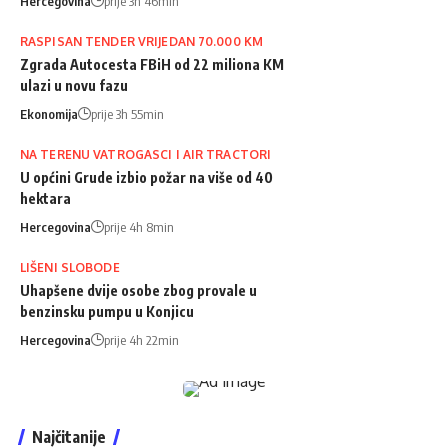
Hercegovina
prije 3h 46min
RASPISAN TENDER VRIJEDAN 70.000 KM
Zgrada Autocesta FBiH od 22 miliona KM
ulazi u novu fazu
Ekonomija
prije 3h 55min
NA TERENU VATROGASCI I AIR TRACTORI
U općini Grude izbio požar na više od 40
hektara
Hercegovina
prije 4h 8min
LIŠENI SLOBODE
Uhapšene dvije osobe zbog provale u
benzinsku pumpu u Konjicu
Hercegovina
prije 4h 22min
Najčitanije