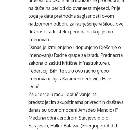
društva, do okončanja konkursne procedure, a
najduže na period do dvanaest mjeseci. Prije
toga je data prethodna saglasnosti ovom
nadzornom odboru za razrješenje vršiloca ove
dužnosti radi isteka perioda na koji je bio
imenovan.
Danas je izmijenjeno i dopunjeno Rješenje o
imenovanju Radne grupe za izradu Prednacrta
zakona o zaštiti kritične infrastrukture u
Federaciji BiH, te su u ovu radnu grupu
imenovani Ilijas Karamehmedović i Haris
Delić.
Za učešće u radu i odlučivanje na
predstojećim skupštinama privrednih društava
danas su opunomoćeni Amadeo Mandić (JP
Međunarodni aerodrom Sarajevo d.o.o.
Sarajevo), Halko Balavac (Energopetrol d.d.