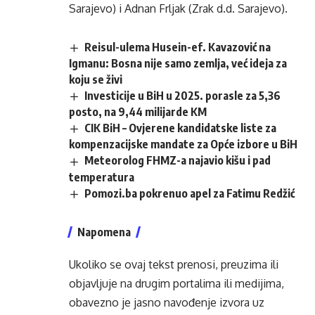
Sarajevo) i Adnan Frljak (Zrak d.d. Sarajevo).
Reisul-ulema Husein-ef. Kavazović na
Igmanu: Bosna nije samo zemlja, već ideja za
koju se živi
Investicije u BiH u 2025. porasle za 5,36
posto, na 9,44 milijarde KM
CIK BiH – Ovjerene kandidatske liste za
kompenzacijske mandate za Opće izbore u BiH
Meteorolog FHMZ-a najavio kišu i pad
temperatura
Pomozi.ba pokrenuo apel za Fatimu Redžić
Napomena
Ukoliko se ovaj tekst prenosi, preuzima ili
objavljuje na drugim portalima ili medijima,
obavezno je jasno navođenje izvora uz