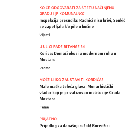
KO ĆE ODGOVARATI ZA ŠTETU NAČINJENU
GRADU I JP KOMUNALNO?
Inspekcija presudila: Radnici nisu krivi, Senkić
se zapetljala k'o pile u kučine
Vijesti
U ULICI RADE BITANGE 34
Korica: Domaći okusi u modernom ruhu u
Mostaru
Promo
MOŽE LI IKO ZAUSTAVITI KORDIĆA?
Malo mačku teleća glava: Monarhistički
vladar koji je privatizovao institucije Grada
Mostara
Teme
PRIJATNO
Prijedlog za današnji ručak/ Buredžici