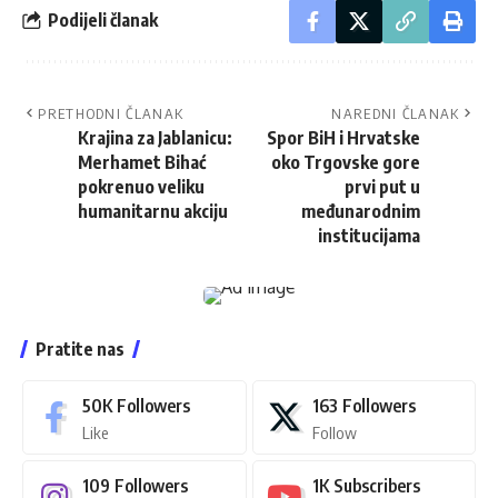
Podijeli članak
PRETHODNI ČLANAK
NAREDNI ČLANAK
Krajina za Jablanicu:
Spor BiH i Hrvatske
Merhamet Bihać
oko Trgovske gore
pokrenuo veliku
prvi put u
humanitarnu akciju
međunarodnim
institucijama
Pratite nas
50K
Followers
163
Followers
Like
Follow
109
Followers
1K
Subscribers