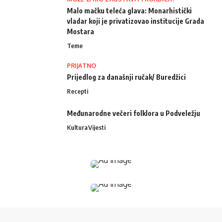
Malo mačku teleća glava: Monarhistički
vladar koji je privatizovao institucije Grada
Mostara
Teme
PRIJATNO
Prijedlog za današnji ručak/ Buredžici
Recepti
Međunarodne večeri folklora u Podveležju
Kultura
Vijesti