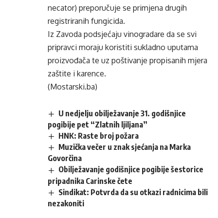
necator) preporučuje se primjena drugih
registriranih fungicida.
Iz Zavoda podsjećaju vinogradare da se svi
pripravci moraju koristiti sukladno uputama
proizvođača te uz poštivanje propisanih mjera
zaštite i karence.
(Mostarski.ba)
U nedjelju obilježavanje 31. godišnjice
pogibije pet “Zlatnih ljiljana”
HNK: Raste broj požara
Muzička večer u znak sjećanja na Marka
Govorčina
Obilježavanje godišnjice pogibije šestorice
pripadnika Carinske čete
Sindikat: Potvrda da su otkazi radnicima bili
nezakoniti