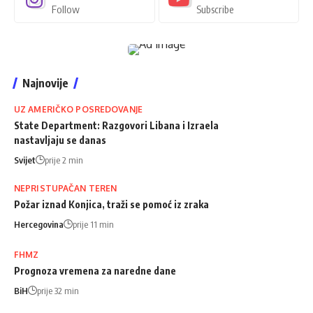
Follow
Subscribe
Najnovije
UZ AMERIČKO POSREDOVANJE
State Department: Razgovori Libana i Izraela
nastavljaju se danas
Svijet
prije 2 min
NEPRISTUPAČAN TEREN
Požar iznad Konjica, traži se pomoć iz zraka
Hercegovina
prije 11 min
FHMZ
Prognoza vremena za naredne dane
BiH
prije 32 min