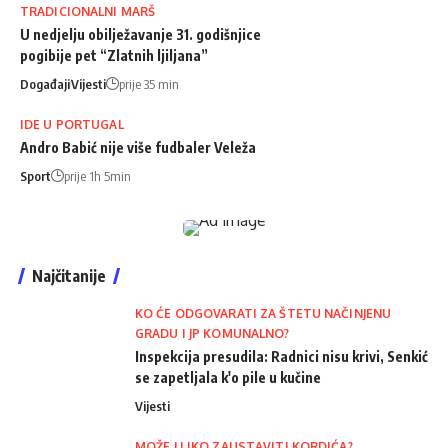
TRADICIONALNI MARŠ
U nedjelju obilježavanje 31. godišnjice
pogibije pet “Zlatnih ljiljana”
Događaji
Vijesti
prije 35 min
IDE U PORTUGAL
Andro Babić nije više fudbaler Veleža
Sport
prije 1h 5min
Najčitanije
KO ĆE ODGOVARATI ZA ŠTETU NAČINJENU
GRADU I JP KOMUNALNO?
Inspekcija presudila: Radnici nisu krivi, Senkić
se zapetljala k'o pile u kučine
Vijesti
MOŽE LI IKO ZAUSTAVITI KORDIĆA?