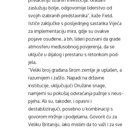
privlačenju stra­nih investicija. Građani
zaslužuju bolje, odgovornije liderstvo od
svojih izabra­nih predstavnika”, kaže Field.
Ističe zaključke s pos­ljednjeg sastanka Vijeća
za implementaciju mira, gdje su ovakve
pojave osuđene, a bh. lideri pozvani da grade
atmosferu međusobnog povjerenja, da se
uključe u dijalog i prestanu s retorikom pod­
jela.
“Veliki broj građana širom zemlje je uplašen, a
razumijem i zašto. Napa­di na državne
institucije, uključujući Oružane sna­ge,
namjerni su pokušaj odvraćanja pažnje s neus­
pjeha. Ali su, također, i opasni i
destabilizirajući, posebno u kombinaciji s
govorom mržnje i podjela­ma. Govorit ću za
Veliku Britaniju, iako mislim da to važi i za sve