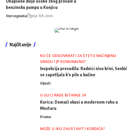
Uhapšene dvije osobe zbog provale u
benzinsku pumpu u Konjicu
Hercegovina
prije 10h 2min
Najčitanije
KO ĆE ODGOVARATI ZA ŠTETU NAČINJENU
GRADU I JP KOMUNALNO?
Inspekcija presudila: Radnici nisu krivi, Senkić
se zapetljala k'o pile u kučine
Vijesti
U ULICI RADE BITANGE 34
Korica: Domaći okusi u modernom ruhu u
Mostaru
Promo
MOŽE LI IKO ZAUSTAVITI KORDIĆA?