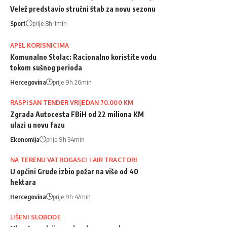
Velež predstavio stručni štab za novu sezonu
Sport
prije 8h 1min
APEL KORISNICIMA
Komunalno Stolac: Racionalno koristite vodu
tokom sušnog perioda
Hercegovina
prije 9h 26min
RASPISAN TENDER VRIJEDAN 70.000 KM
Zgrada Autocesta FBiH od 22 miliona KM
ulazi u novu fazu
Ekonomija
prije 9h 34min
NA TERENU VATROGASCI I AIR TRACTORI
U općini Grude izbio požar na više od 40
hektara
Hercegovina
prije 9h 47min
LIŠENI SLOBODE