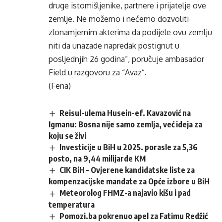
druge isto­mišljenike, partnere i pri­jatelje ove
zemlje. Ne možemo i nećemo dozvo­liti
zlonamjernim akteri­ma da podijele ovu zemlju
niti da unazade napredak postignut u
posljednjih 26 godina”, poručuje ambasa­dor
Field u razgovoru za “Avaz”.
(Fena)
Reisul-ulema Husein-ef. Kavazović na
Igmanu: Bosna nije samo zemlja, već ideja za
koju se živi
Investicije u BiH u 2025. porasle za 5,36
posto, na 9,44 milijarde KM
CIK BiH – Ovjerene kandidatske liste za
kompenzacijske mandate za Opće izbore u BiH
Meteorolog FHMZ-a najavio kišu i pad
temperatura
Pomozi.ba pokrenuo apel za Fatimu Redžić