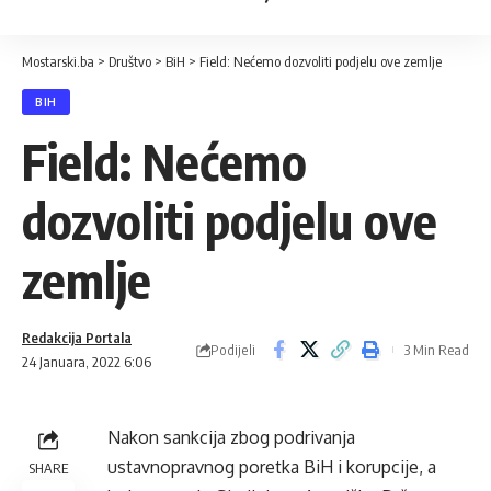
Mostarski.ba
>
Društvo
>
BiH
>
Field: Nećemo dozvoliti podjelu ove zemlje
BIH
Field: Nećemo
dozvoliti podjelu ove
zemlje
Redakcija Portala
Podijeli
3 Min Read
24 Januara, 2022 6:06
Nakon sankcija zbog podrivanja
ustavnopravnog poretka BiH i korup­cije, a
SHARE