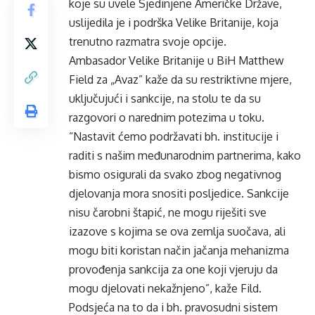
koje su uvele Sjedi­njene Američke Države,
uslijedila je i po­drška Velike Britanije, ko­ja
trenutno razmatra svoje opcije.
Ambasador Velike Britanije u BiH Matthew
Field za „Avaz” kaže da su restrik­tivne mjere,
uključujući i sankcije, na stolu te da su
razgovori o narednim po­tezima u toku.
“Nastavit ćemo po­državati bh. institucije i
raditi s našim međunarod­nim partnerima, kako
bis­mo osigurali da svako zbog negativnog
djelova­nja mora snositi posljedi­ce. Sankcije
nisu čarobni štapić, ne mogu riješiti sve
izazove s kojima se ova zemlja suočava, ali
mogu biti koristan način jačanja mehanizma
provođenja sankcija za one koji vjeru­ju da
mogu djelovati ne­kažnjeno”, kaže Fild.
Podsjeća na to da i bh. pravosudni sistem