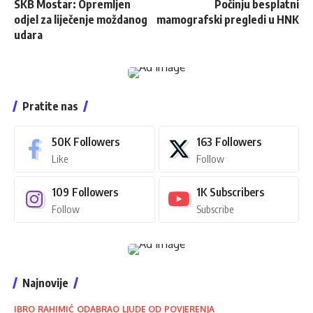
SKB Mostar: Opremljen
Počinju besplatni
odjel za liječenje moždanog
mamografski pregledi u HNK
udara
Pratite nas
50K
Followers
163
Followers
Like
Follow
109
Followers
1K
Subscribers
Follow
Subscribe
Najnovije
IBRO RAHIMIĆ ODABRAO LJUDE OD POVJERENJA