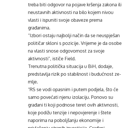
treba biti odgovor na pojave kršenja zakona ili
neustavnih aktiv­nosti na bilo kojem nivou
vlasti i ispuniti svoje obave­ze prema
građanima.
“Izbori ostaju najbolji način da se neuspješan
po­litičar skloni s pozicije. Vrijeme je da osobe
na vlasti snose odgovornost za svoje
aktivnosti”, ističe Field.
Trenutna politička si­tuacija u BiH, dodaje,
pred­stavlja rizik po stabilnost i budućnost ze­
mlje.
“RS se vodi opasnim i putem podjela, što će
samo povećati njenu izolaciju. Ponovo su
građani ti koji podnose teret ovih aktiv­nosti,
koje podižu tenzije i nepovjerenje i štete
napo­rima na poboljšanju eko­nomije i