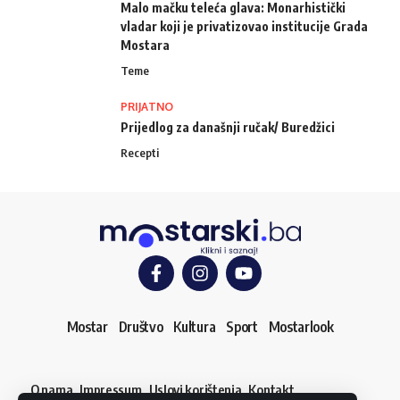
Malo mačku teleća glava: Monarhistički
vladar koji je privatizovao institucije Grada
Mostara
Teme
PRIJATNO
Prijedlog za današnji ručak/ Buredžici
Recepti
Mostar
Društvo
Kultura
Sport
Mostarlook
O nama
Impressum
Uslovi korištenja
Kontakt