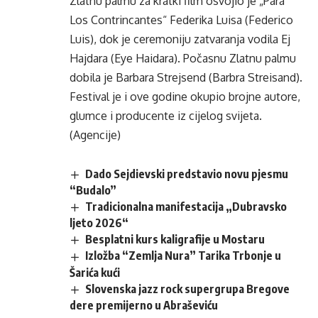
Zlatnu palmu za kratki film osvojio je „Para
Los Contrincantes“ Federika Luisa (Federico
Luis), dok je ceremoniju zatvaranja vodila Ej
Hajdara (Eye Haidara). Počasnu Zlatnu palmu
dobila je Barbara Strejsend (Barbra Streisand).
Festival je i ove godine okupio brojne autore,
glumce i producente iz cijelog svijeta.
(Agencije)
Dado Sejdievski predstavio novu pjesmu
“Budalo”
Tradicionalna manifestacija „Dubravsko
ljeto 2026“
Besplatni kurs kaligrafije u Mostaru
Izložba “Zemlja Nura” Tarika Trbonje u
Šarića kući
Slovenska jazz rock supergrupa Bregove
dere premijerno u Abraševiću