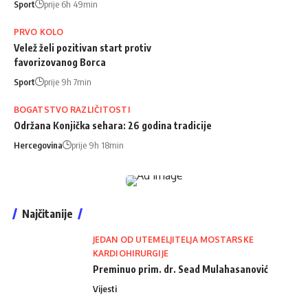
Sport
prije 6h 49min
PRVO KOLO
Velež želi pozitivan start protiv
favorizovanog Borca
Sport
prije 9h 7min
BOGATSTVO RAZLIČITOSTI
Održana Konjička sehara: 26 godina tradicije
Hercegovina
prije 9h 18min
Najčitanije
JEDAN OD UTEMELJITELJA MOSTARSKE
KARDIOHIRURGIJE
Preminuo prim. dr. Sead Mulahasanović
Vijesti