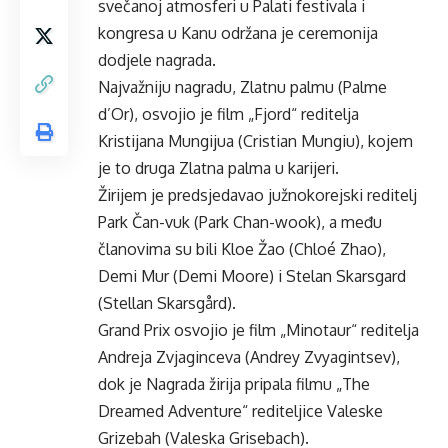
svečanoj atmosferi u Palati festivala i
kongresa u Kanu održana je ceremonija
dodjele nagrada.
Najvažniju nagradu, Zlatnu palmu (Palme
d’Or), osvojio je film „Fjord“ reditelja
Kristijana Mungijua (Cristian Mungiu), kojem
je to druga Zlatna palma u karijeri.
Žirijem je predsjedavao južnokorejski reditelj
Park Čan-vuk (Park Chan-wook), a među
članovima su bili Kloe Žao (Chloé Zhao),
Demi Mur (Demi Moore) i Stelan Skarsgard
(Stellan Skarsgård).
Grand Prix osvojio je film „Minotaur“ reditelja
Andreja Zvjaginceva (Andrey Zvyagintsev),
dok je Nagrada žirija pripala filmu „The
Dreamed Adventure“ rediteljice Valeske
Grizebah (Valeska Grisebach).