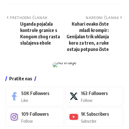
PRETHODNI ČLANAK
NAREDNI ČLANAK
Uganda pojačala
Kuhari ovako čiste
kontrole granice s
mladi krompir:
Kongom zbog rasta
Genijalan trik uklanja
slučajeva ebole
koru za tren, a ruke
ostaju potpuno čiste
Pratite nas
50K
Followers
163
Followers
Like
Follow
109
Followers
1K
Subscribers
Follow
Subscribe