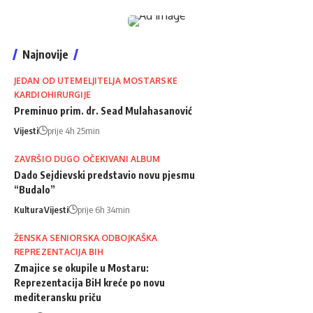
Najnovije
JEDAN OD UTEMELJITELJA MOSTARSKE
KARDIOHIRURGIJE
Preminuo prim. dr. Sead Mulahasanović
Vijesti
prije 4h 25min
ZAVRŠIO DUGO OČEKIVANI ALBUM
Dado Sejdievski predstavio novu pjesmu
“Budalo”
Kultura
Vijesti
prije 6h 34min
ŽENSKA SENIORSKA ODBOJKAŠKA
REPREZENTACIJA BIH
Zmajice se okupile u Mostaru:
Reprezentacija BiH kreće po novu
mediteransku priču