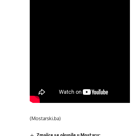
(Mostarski.ba)
Zmajice se okupile u Mostaru: