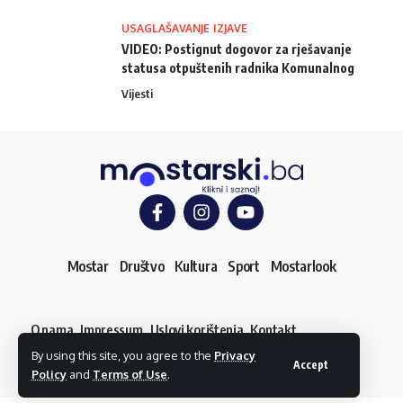
USAGLAŠAVANJE IZJAVE
VIDEO: Postignut dogovor za rješavanje
statusa otpuštenih radnika Komunalnog
Vijesti
Mostar
Društvo
Kultura
Sport
Mostarlook
O nama
Impressum
Uslovi korištenja
Kontakt
Dojavi vijest
By using this site, you agree to the
Privacy
© mostarski.ba. Sva prava pridržana
Accept
Policy
and
Terms of Use
.