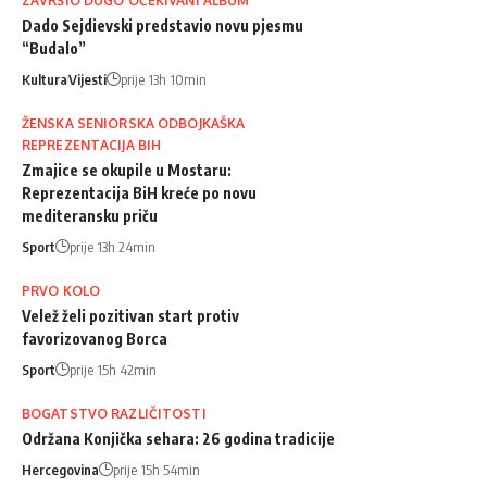
ZAVRŠIO DUGO OČEKIVANI ALBUM
Dado Sejdievski predstavio novu pjesmu
“Budalo”
Kultura
Vijesti
prije 13h 10min
ŽENSKA SENIORSKA ODBOJKAŠKA
REPREZENTACIJA BIH
Zmajice se okupile u Mostaru:
Reprezentacija BiH kreće po novu
mediteransku priču
Sport
prije 13h 24min
PRVO KOLO
Velež želi pozitivan start protiv
favorizovanog Borca
Sport
prije 15h 42min
BOGATSTVO RAZLIČITOSTI
Održana Konjička sehara: 26 godina tradicije
Hercegovina
prije 15h 54min