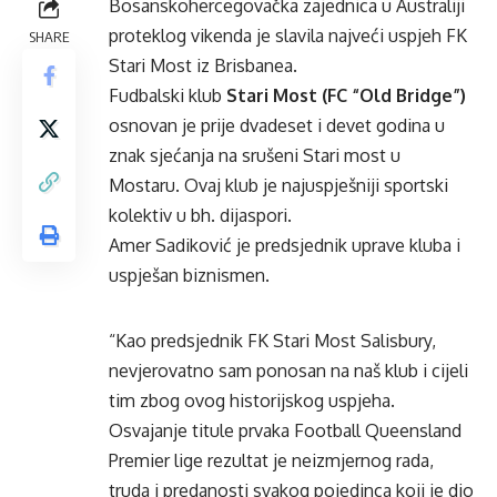
Bosanskohercegovačka zajednica u Australiji
proteklog vikenda je slavila najveći uspjeh FK
SHARE
Stari Most iz Brisbanea.
Fudbalski klub
Stari Most (FC “Old Bridge”)
osnovan je prije dvadeset i devet godina u
znak sjećanja na srušeni Stari most u
Mostaru. Ovaj klub je najuspješniji sportski
kolektiv u bh. dijaspori.
Amer Sadiković je predsjednik uprave kluba i
uspješan biznismen.
“Kao predsjednik FK Stari Most Salisbury,
nevjerovatno sam ponosan na naš klub i cijeli
tim zbog ovog historijskog uspjeha.
Osvajanje titule prvaka Football Queensland
Premier lige rezultat je neizmjernog rada,
truda i predanosti svakog pojedinca koji je dio