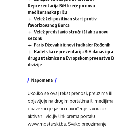
Reprezentacija BiH kreće po novu
mediteransku priču
Velež želi pozitivan start protiv
favorizovanog Borca
Velež predstavio stručni štab za novu
sezonu
Faris Dževahirić novi fudbaler Rođenih
Kadetska reprezentacija BiH danas igra
drugu utakmicu na Evropskom prvenstvu B
divizije
Napomena
Ukoliko se ovaj tekst prenosi, preuzima ili
objavljuje na drugim portalima ili medijima,
obavezno je jasno navođenje izvora uz
aktivan i vidljiv link prema portalu
www.mostarski.ba
. Svako preuzimanje