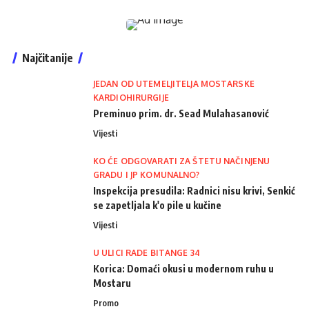
Najčitanije
JEDAN OD UTEMELJITELJA MOSTARSKE
KARDIOHIRURGIJE
Preminuo prim. dr. Sead Mulahasanović
Vijesti
KO ĆE ODGOVARATI ZA ŠTETU NAČINJENU
GRADU I JP KOMUNALNO?
Inspekcija presudila: Radnici nisu krivi, Senkić
se zapetljala k'o pile u kučine
Vijesti
U ULICI RADE BITANGE 34
Korica: Domaći okusi u modernom ruhu u
Mostaru
Promo