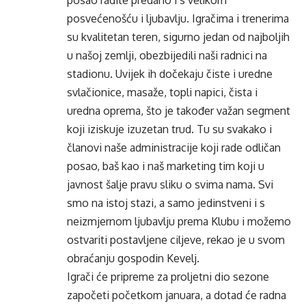
posao radite predano i s velikom
posvećenošću i ljubavlju. Igračima i trenerima
su kvalitetan teren, sigurno jedan od najboljih
u našoj zemlji, obezbijedili naši radnici na
stadionu. Uvijek ih dočekaju čiste i uredne
svlačionice, masaže, topli napici, čista i
uredna oprema, što je također važan segment
koji iziskuje izuzetan trud. Tu su svakako i
članovi naše administracije koji rade odličan
posao, baš kao i naš marketing tim koji u
javnost šalje pravu sliku o svima nama. Svi
smo na istoj stazi, a samo jedinstveni i s
neizmjernom ljubavlju prema Klubu i možemo
ostvariti postavljene ciljeve, rekao je u svom
obraćanju gospodin Kevelj.
Igrači će pripreme za proljetni dio sezone
započeti početkom januara, a dotad će radna