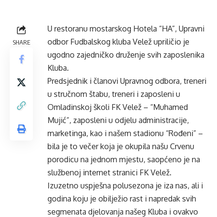
U restoranu mostarskog Hotela “HA”, Upravni
odbor Fudbalskog kluba Velež upriličio je
SHARE
ugodno zajedničko druženje svih zaposlenika
Kluba.
Predsjednik i članovi Upravnog odbora, treneri
u stručnom štabu, treneri i zaposleni u
Omladinskoj školi FK Velež – “Muhamed
Mujić”, zaposleni u odjelu administracije,
marketinga, kao i našem stadionu “Rođeni” –
bila je to večer koja je okupila našu Crvenu
porodicu na jednom mjestu, saopćeno je na
službenoj internet stranici
FK Velež.
Izuzetno uspješna polusezona je iza nas, ali i
godina koju je obilježio rast i napredak svih
segmenata djelovanja našeg Kluba i ovakvo