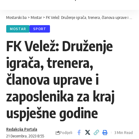
Mostarski.ba
>
Mostar
>
FK Velež: Druženje igrača, trenera, članova uprave i zaposlenika za kraj uspješne godine
MOSTAR
SPORT
FK Velež: Druženje
igrača, trenera,
članova uprave i
zaposlenika za kraj
uspješne godine
Redakcija Portala
Podijeli
3 Min Read
21 Decembra, 2023 8:55