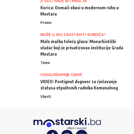
U ULICI RADE BITANGE 34
Korica: Domaći okusi u modernom ruhu u
Mostaru
Promo
MOŽE LI IKO ZAUSTAVITI KORDIĆA?
Malo mačku teleća glava: Monarhistički
vladar koji je privatizovao institucije Grada
Mostara
Teme
USAGLAŠAVANJE IZJAVE
VIDEO: Postignut dogovor za rješavanje
statusa otpuštenih radnika Komunalnog
Vijesti