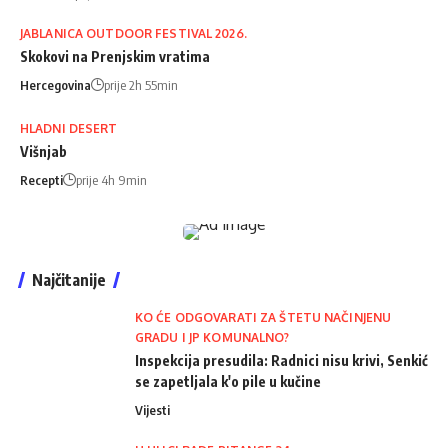
JABLANICA OUTDOOR FESTIVAL 2026.
Skokovi na Prenjskim vratima
Hercegovina
prije 2h 55min
HLADNI DESERT
Višnjab
Recepti
prije 4h 9min
Najčitanije
KO ĆE ODGOVARATI ZA ŠTETU NAČINJENU
GRADU I JP KOMUNALNO?
Inspekcija presudila: Radnici nisu krivi, Senkić
se zapetljala k'o pile u kučine
Vijesti