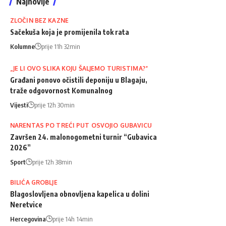
Najnovije
ZLOČIN BEZ KAZNE
Sačekuša koja je promijenila tok rata
Kolumne
prije 11h 32min
„JE LI OVO SLIKA KOJU ŠALJEMO TURISTIMA?“
Građani ponovo očistili deponiju u Blagaju,
traže odgovornost Komunalnog
Vijesti
prije 12h 30min
NARENTAS PO TREĆI PUT OSVOJIO GUBAVICU
Završen 24. malonogometni turnir “Gubavica
2026”
Sport
prije 12h 38min
BILIĆA GROBLJE
Blagoslovljena obnovljena kapelica u dolini
Neretvice
Hercegovina
prije 14h 14min