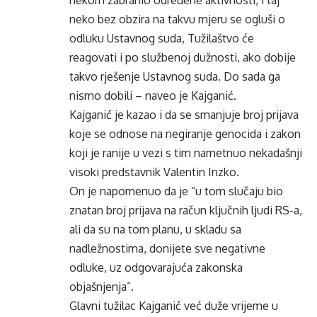
nekom zabranio određene aktivnosti, i taj
neko bez obzira na takvu mjeru se ogluši o
odluku Ustavnog suda, Tužilaštvo će
reagovati i po službenoj dužnosti, ako dobije
takvo rješenje Ustavnog suda. Do sada ga
nismo dobili – naveo je Kajganić.
Kajganić je kazao i da se smanjuje broj prijava
koje se odnose na negiranje genocida i zakon
koji je ranije u vezi s tim nametnuo nekadašnji
visoki predstavnik Valentin Inzko.
On je napomenuo da je “u tom slučaju bio
znatan broj prijava na račun ključnih ljudi RS-a,
ali da su na tom planu, u skladu sa
nadležnostima, donijete sve negativne
odluke, uz odgovarajuća zakonska
objašnjenja”.
Glavni tužilac Kajganić već duže vrijeme u