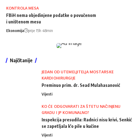
KONTROLA MESA
FBiH nema objedinjene podatke o povučenom
i uništenom mesu
Ekonomija
prije 15h 48min
Najčitanije
JEDAN OD UTEMELJITELJA MOSTARSKE
KARDIOHIRURGIJE
Preminuo prim. dr. Sead Mulahasanović
Vijesti
KO ĆE ODGOVARATI ZA ŠTETU NAČINJENU
GRADU I JP KOMUNALNO?
Inspekcija presudila: Radnici nisu krivi, Senkić
se zapetljala k'o pile u kučine
Vijesti