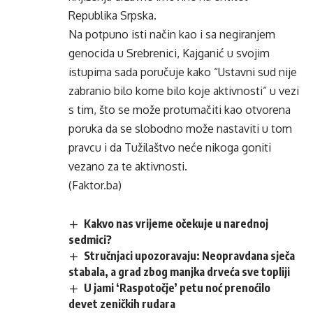
Republika Srpska.
Na potpuno isti način kao i sa negiranjem
genocida u Srebrenici, Kajganić u svojim
istupima sada poručuje kako “Ustavni sud nije
zabranio bilo kome bilo koje aktivnosti” u vezi
s tim, što se može protumačiti kao otvorena
poruka da se slobodno može nastaviti u tom
pravcu i da Tužilaštvo neće nikoga goniti
vezano za te aktivnosti.
(Faktor.ba)
Kakvo nas vrijeme očekuje u narednoj
sedmici?
Stručnjaci upozoravaju: Neopravdana sječa
stabala, a grad zbog manjka drveća sve topliji
U jami ‘Raspotočje’ petu noć prenoćilo
devet zeničkih rudara