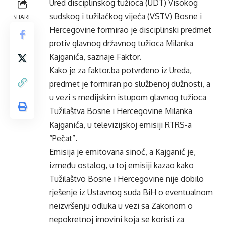
Ured disciplinskog tužioca (UDT) Visokog
sudskog i tužilačkog vijeća (VSTV) Bosne i
SHARE
Hercegovine formirao je disciplinski predmet
protiv glavnog državnog tužioca Milanka
Kajganića, saznaje
Faktor.
Kako je za faktor.ba potvrđeno iz Ureda,
predmet je formiran po službenoj dužnosti, a
u vezi s medijskim istupom glavnog tužioca
Tužilaštva Bosne i Hercegovine Milanka
Kajganića, u televizijskoj emisiji RTRS-a
“Pečat”.
Emisija je emitovana sinoć, a Kajganić je,
između ostalog, u toj emisiji kazao kako
Tužilaštvo Bosne i Hercegovine nije dobilo
rješenje iz Ustavnog suda BiH o eventualnom
neizvršenju odluka u vezi sa Zakonom o
nepokretnoj imovini koja se koristi za