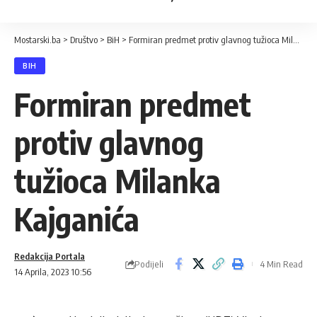
Mostarski.ba
>
Društvo
>
BiH
>
Formiran predmet protiv glavnog tužioca Milanka Kajganića
BIH
Formiran predmet
protiv glavnog
tužioca Milanka
Kajganića
Redakcija Portala
Podijeli
4 Min Read
14 Aprila, 2023 10:56