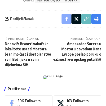
OZNAKE:
FESTIVAL CVIJEĆA
MOSTAR
Podijeli članak
PRETHODNI ČLANAK
NAREDNI ČLANAK
Dedović: Braneći vakufske
Ambasador Soreca u
lokalitete usred Mostara
Mostaru povodom Dana
branimo čast i dostojanstvo
Evrope poslao poruku o
svih Bošnjaka u svim
važnosti evropskog puta BiH
dijelovima BiH
Pratite nas
50K
Followers
163
Followers