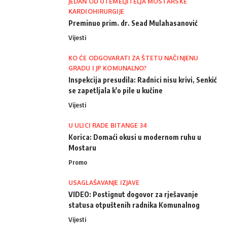
JEDAN OD UTEMELJITELJA MOSTARSKE
KARDIOHIRURGIJE
Preminuo prim. dr. Sead Mulahasanović
Vijesti
KO ĆE ODGOVARATI ZA ŠTETU NAČINJENU
GRADU I JP KOMUNALNO?
Inspekcija presudila: Radnici nisu krivi, Senkić
se zapetljala k'o pile u kučine
Vijesti
U ULICI RADE BITANGE 34
Korica: Domaći okusi u modernom ruhu u
Mostaru
Promo
USAGLAŠAVANJE IZJAVE
VIDEO: Postignut dogovor za rješavanje
statusa otpuštenih radnika Komunalnog
Vijesti