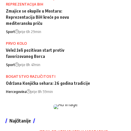
REPREZENTACIJA BIH
Zmajice se okupile u Mostaru:
Reprezentacija BiH kreće po novu
mediteransku priču
Sport
prije 6h 29min
PRVO KOLO
Velež želi pozitivan start protiv
favorizovanog Borca
Sport
prije 8h 47min
BOGATSTVO RAZLIČITOSTI
Održana Konjička sehara: 26 godina tradicije
Hercegovina
prije 8h 59min
Najčitanije