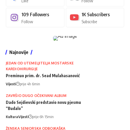
Like
Follow
109
Followers
1K
Subscribers
Follow
Subscribe
Najnovije
JEDAN OD UTEMELJITELJA MOSTARSKE
KARDIOHIRURGIJE
Preminuo prim. dr. Sead Mulahasanović
Vijesti
prije 4h 6min
ZAVRŠIO DUGO OČEKIVANI ALBUM
Dado Sejdievski predstavio novu pjesmu
“Budalo”
Kultura
Vijesti
prije 6h 15min
ŽENSKA SENIORSKA ODBOJKAŠKA