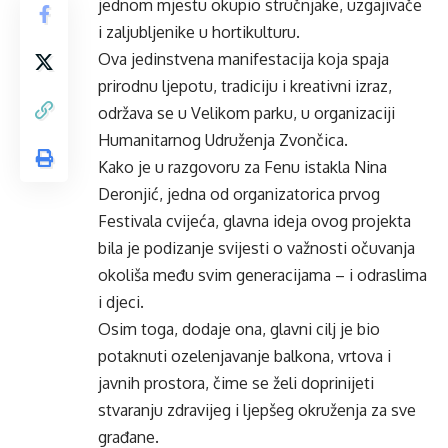
jednom mjestu okupio stručnjake, uzgajivače
i zaljubljenike u hortikulturu.
Ova jedinstvena manifestacija koja spaja
prirodnu ljepotu, tradiciju i kreativni izraz,
održava se u Velikom parku, u organizaciji
Humanitarnog Udruženja Zvončica.
Kako je u razgovoru za Fenu istakla Nina
Deronjić, jedna od organizatorica prvog
Festivala cvijeća, glavna ideja ovog projekta
bila je podizanje svijesti o važnosti očuvanja
okoliša među svim generacijama – i odraslima
i djeci.
Osim toga, dodaje ona, glavni cilj je bio
potaknuti ozelenjavanje balkona, vrtova i
javnih prostora, čime se želi doprinijeti
stvaranju zdravijeg i ljepšeg okruženja za sve
građane.