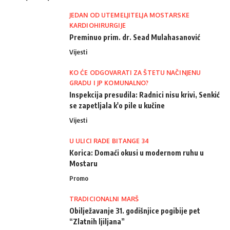
JEDAN OD UTEMELJITELJA MOSTARSKE
KARDIOHIRURGIJE
Preminuo prim. dr. Sead Mulahasanović
Vijesti
KO ĆE ODGOVARATI ZA ŠTETU NAČINJENU
GRADU I JP KOMUNALNO?
Inspekcija presudila: Radnici nisu krivi, Senkić
se zapetljala k'o pile u kučine
Vijesti
U ULICI RADE BITANGE 34
Korica: Domaći okusi u modernom ruhu u
Mostaru
Promo
TRADICIONALNI MARŠ
Obilježavanje 31. godišnjice pogibije pet
“Zlatnih ljiljana”