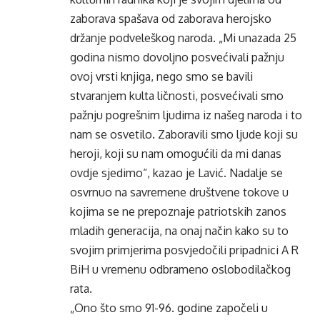
zaborava spašava od zaborava herojsko
držanje podveleškog naroda. „Mi unazada 25
godina nismo dovoljno posvećivali pažnju
ovoj vrsti knjiga, nego smo se bavili
stvaranjem kulta ličnosti, posvećivali smo
pažnju pogrešnim ljudima iz našeg naroda i to
nam se osvetilo. Zaboravili smo ljude koji su
heroji, koji su nam omogućili da mi danas
ovdje sjedimo“, kazao je Lavić. Nadalje se
osvrnuo na savremene društvene tokove u
kojima se ne prepoznaje patriotskih zanos
mladih generacija, na onaj način kako su to
svojim primjerima posvjedočili pripadnici A R
BiH u vremenu odbrameno oslobodilačkog
rata.
„Ono što smo 91-96. godine započeli u