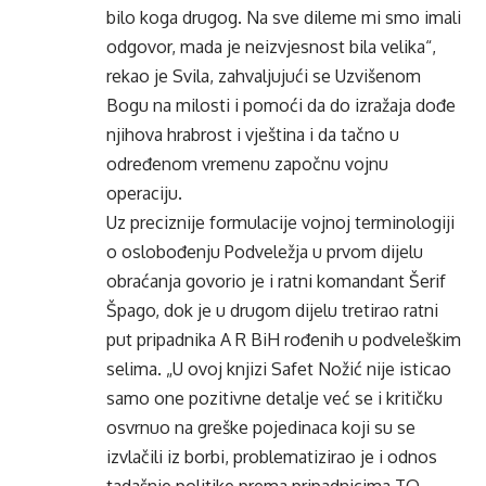
bilo koga drugog. Na sve dileme mi smo imali
odgovor, mada je neizvjesnost bila velika“,
rekao je Svila, zahvaljujući se Uzvišenom
Bogu na milosti i pomoći da do izražaja dođe
njihova hrabrost i vještina i da tačno u
određenom vremenu započnu vojnu
operaciju.
Uz preciznije formulacije vojnoj terminologiji
o oslobođenju Podveležja u prvom dijelu
obraćanja govorio je i ratni komandant Šerif
Špago, dok je u drugom dijelu tretirao ratni
put pripadnika A R BiH rođenih u podveleškim
selima. „U ovoj knjizi Safet Nožić nije isticao
samo one pozitivne detalje već se i kritičku
osvrnuo na greške pojedinaca koji su se
izvlačili iz borbi, problematizirao je i odnos