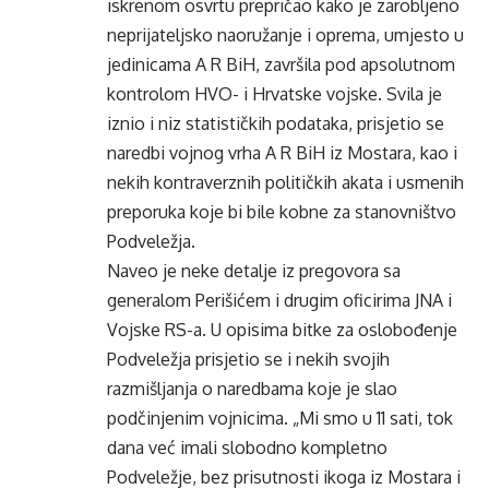
iskrenom osvrtu prepričao kako je zarobljeno
neprijateljsko naoružanje i oprema, umjesto u
jedinicama A R BiH, završila pod apsolutnom
kontrolom HVO- i Hrvatske vojske. Svila je
iznio i niz statističkih podataka, prisjetio se
naredbi vojnog vrha A R BiH iz Mostara, kao i
nekih kontraverznih političkih akata i usmenih
preporuka koje bi bile kobne za stanovništvo
Podveležja.
Naveo je neke detalje iz pregovora sa
generalom Perišićem i drugim oficirima JNA i
Vojske RS-a. U opisima bitke za oslobođenje
Podveležja prisjetio se i nekih svojih
razmišljanja o naredbama koje je slao
podčinjenim vojnicima. „Mi smo u 11 sati, tok
dana već imali slobodno kompletno
Podveležje, bez prisutnosti ikoga iz Mostara i