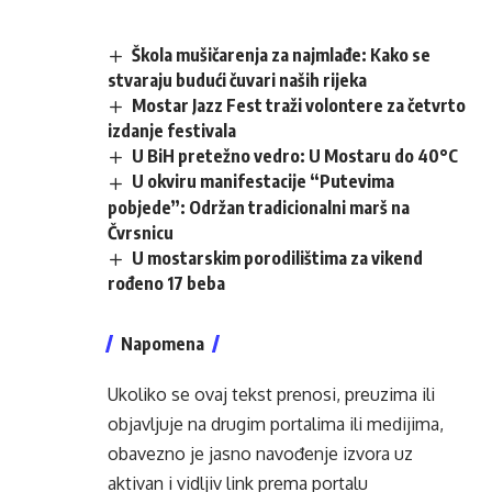
Škola mušičarenja za najmlađe: Kako se
stvaraju budući čuvari naših rijeka
Mostar Jazz Fest traži volontere za četvrto
izdanje festivala
U BiH pretežno vedro: U Mostaru do 40°C
U okviru manifestacije “Putevima
pobjede”: Održan tradicionalni marš na
Čvrsnicu
U mostarskim porodilištima za vikend
rođeno 17 beba
Napomena
Ukoliko se ovaj tekst prenosi, preuzima ili
objavljuje na drugim portalima ili medijima,
obavezno je jasno navođenje izvora uz
aktivan i vidljiv link prema portalu