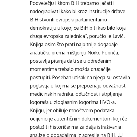
Podveležju i širom BiH trebamo jačati i
nadograđivati kako bi kroz institucije države
BiH stvorili evropski parlamentarnu
demokratiju u kojoj će BiH biti kao bilo koja
druga evropska zajednica“, poručio je Lavić.
Knjiga osim što prati najbitnije događaje
analitički, prema mišljenju Nurke Pobrića,
postavlja pitanja da li se u određenim
momentima trebalo možda drugačije
postupiti. Poseban utisak na njega su ostavila
poglavlja u kojima se prepoznaju odvažnost
medicinskih radnika, odlučnost i strpljenje
logoraša u zloglasnim logorima HVO-a.
Knjigu, jer obiluje mnoštvom podataka,
ocijenio je autentičnim dokumentom koji će
poslužiti historičarima za dalja istraživanja i
analize o događajima iz agresije na BiH. „U