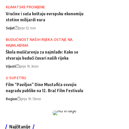
KLIMATSKE PROMJENE
Vrućine i suša koštaju evropsku ekonomiju
stotine milijardi eura
Svijet
prije 52 min
BUDUĆNOST NAŠIH RIJEKA OSTAJE NA
NAJMLAĐIMA
Škola mušičarenja za najmlađe: Kako se
stvaraju budući čuvari naših rijeka
Vijesti
prije 1h 3min
U SUPETRU
Film “Paviljon” Dine Mustafića osvojio
nagradu publike na 12. Brač Film Festivalu
Region
prije 1h 13min
Najčitanije