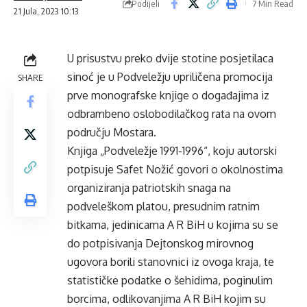
Podijeli
7 Min Read
21 Jula, 2023 10:13
U prisustvu preko dvije stotine posjetilaca
sinoć je u Podveležju upriličena promocija
SHARE
prve monografske knjige o događajima iz
odbrambeno oslobodilačkog rata na ovom
području Mostara.
Knjiga „Podveležje 1991-1996“, koju autorski
potpisuje Safet Nožić govori o okolnostima
organiziranja patriotskih snaga na
podveleškom platou, presudnim ratnim
bitkama, jedinicama A R BiH u kojima su se
do potpisivanja Dejtonskog mirovnog
ugovora borili stanovnici iz ovoga kraja, te
statističke podatke o šehidima, poginulim
borcima, odlikovanjima A R BiH kojim su