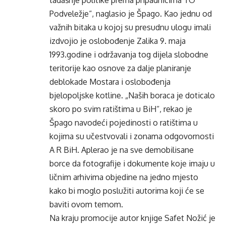
tadašnje politike prema pripadnicima TO
Podveležje“, naglasio je Špago. Kao jednu od
važnih bitaka u kojoj su presudnu ulogu imali
izdvojio je oslobođenje Zalika 9. maja
1993.godine i održavanja tog dijela slobodne
teritorije kao osnove za dalje planiranje
deblokade Mostara i oslobođenja
bjelopoljske kotline. „Naših boraca je doticalo
skoro po svim ratištima u BiH“, rekao je
Špago navodeći pojedinosti o ratištima u
kojima su učestvovali i zonama odgovornosti
A R BiH. Aplerao je na sve demobilisane
borce da fotografije i dokumente koje imaju u
ličnim arhivima objedine na jedno mjesto
kako bi moglo poslužiti autorima koji će se
baviti ovom temom.
Na kraju promocije autor knjige Safet Nožić je