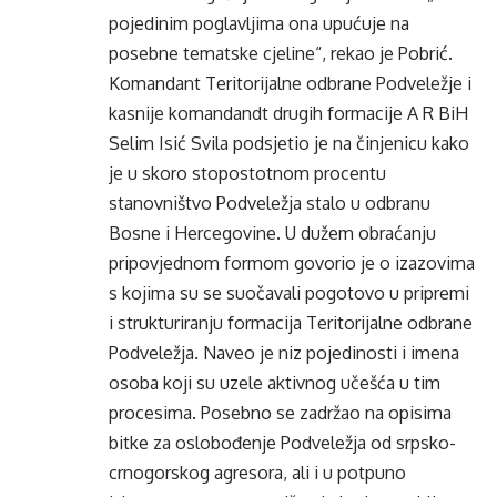
pojedinim poglavljima ona upućuje na
posebne tematske cjeline“, rekao je Pobrić.
Komandant Teritorijalne odbrane Podveležje i
kasnije komandandt drugih formacije A R BiH
Selim Isić Svila podsjetio je na činjenicu kako
je u skoro stopostotnom procentu
stanovništvo Podveležja stalo u odbranu
Bosne i Hercegovine. U dužem obraćanju
pripovjednom formom govorio je o izazovima
s kojima su se suočavali pogotovo u pripremi
i strukturiranju formacija Teritorijalne odbrane
Podveležja. Naveo je niz pojedinosti i imena
osoba koji su uzele aktivnog učešća u tim
procesima. Posebno se zadržao na opisima
bitke za oslobođenje Podveležja od srpsko-
crnogorskog agresora, ali i u potpuno