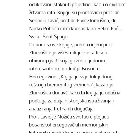
odlikovani istaknuti pojedinci, kao i o civilnim
žrtvama rata. Knjigu su promovirali prof. dr.
Senadin Lavić, prof.dr. Elvir Zlomušica, dr.
Nurko Pobrić i ratni komandanti Selim Isić –
Svila i Šerif Špago.
Doprinos ove knjige, prema ocjeni prof.
Zlomušice je višestruk jer se radi se o
obimnoj građi koja govori o jednom
interesantnom području Bosne i
Hercegovine. „Knjiga je svjedok jednog
teškog i bremenitog vremena“, kazao je
Zlomušica dodavši kako bi knjiga je odlična
podloga za dalja historijska istraživanja i
analiziranja tretiranih događaja.
Prof. Lavić je Nožića svrstao u plejadu
bosanskohercegovačkih memorijskih
kulturnih radnika koji je svojim djelima od