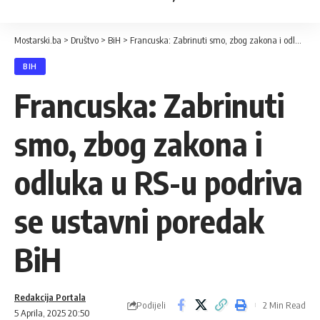
Mostarski.ba
>
Društvo
>
BiH
>
Francuska: Zabrinuti smo, zbog zakona i odluka u RS-u podriva se ustavni poredak BiH
BIH
Francuska: Zabrinuti
smo, zbog zakona i
odluka u RS-u podriva
se ustavni poredak
BiH
Redakcija Portala
Podijeli
2 Min Read
5 Aprila, 2025 20:50