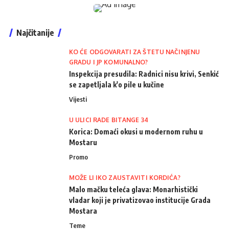
Najčitanije
KO ĆE ODGOVARATI ZA ŠTETU NAČINJENU
GRADU I JP KOMUNALNO?
Inspekcija presudila: Radnici nisu krivi, Senkić
se zapetljala k'o pile u kučine
Vijesti
U ULICI RADE BITANGE 34
Korica: Domaći okusi u modernom ruhu u
Mostaru
Promo
MOŽE LI IKO ZAUSTAVITI KORDIĆA?
Malo mačku teleća glava: Monarhistički
vladar koji je privatizovao institucije Grada
Mostara
Teme