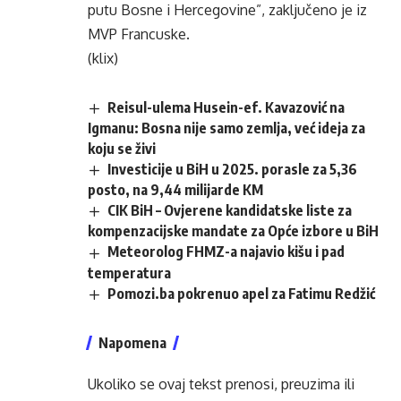
putu Bosne i Hercegovine”, zaključeno je iz
MVP Francuske.
(klix)
Reisul-ulema Husein-ef. Kavazović na
Igmanu: Bosna nije samo zemlja, već ideja za
koju se živi
Investicije u BiH u 2025. porasle za 5,36
posto, na 9,44 milijarde KM
CIK BiH – Ovjerene kandidatske liste za
kompenzacijske mandate za Opće izbore u BiH
Meteorolog FHMZ-a najavio kišu i pad
temperatura
Pomozi.ba pokrenuo apel za Fatimu Redžić
Napomena
Ukoliko se ovaj tekst prenosi, preuzima ili