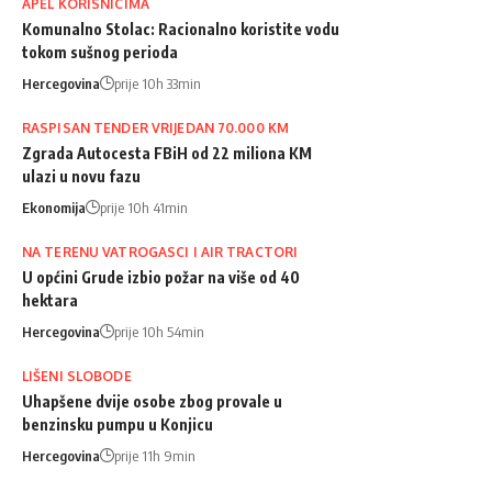
APEL KORISNICIMA
Komunalno Stolac: Racionalno koristite vodu
tokom sušnog perioda
Hercegovina
prije 10h 33min
RASPISAN TENDER VRIJEDAN 70.000 KM
Zgrada Autocesta FBiH od 22 miliona KM
ulazi u novu fazu
Ekonomija
prije 10h 41min
NA TERENU VATROGASCI I AIR TRACTORI
U općini Grude izbio požar na više od 40
hektara
Hercegovina
prije 10h 54min
LIŠENI SLOBODE
Uhapšene dvije osobe zbog provale u
benzinsku pumpu u Konjicu
Hercegovina
prije 11h 9min