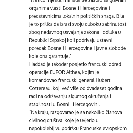
“Na licu mjesta, ministar se sastao sa glavnim
organima vlasti Bosne i Hercegovine i
predstavnicima lokalnih političkih snaga. Bila
je to prilika da izrazi svoju duboku zabrinutost
zbog nedavnog usvajanja zakona i odluka u
Republici Srpskoj koji podrivaju ustavni
poredak Bosne i Hercegovine i javne slobode
koje ona garantuje.”
Haddad je također posjetio francuski odred
operacije EUFOR Althea, kojim je
komandovao francuski general Hubert
Cottereau, koji već više od dvadeset godina
radi na održavanju sigurnog okruženja i
stabilnosti u Bosni i Hercegovini.
“Na kraju, razgovarao je sa nekoliko članova
civilnog društva, koje je uvjerio u
nepokolebljivu podršku Francuske evropskom