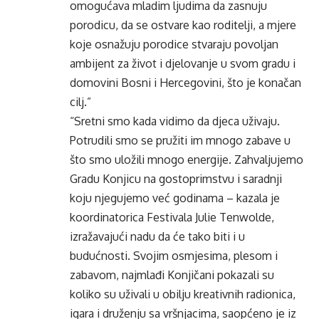
omogućava mladim ljudima da zasnuju
porodicu, da se ostvare kao roditelji, a mjere
koje osnažuju porodice stvaraju povoljan
ambijent za život i djelovanje u svom gradu i
domovini Bosni i Hercegovini, što je konačan
cilj.”
“Sretni smo kada vidimo da djeca uživaju.
Potrudili smo se pružiti im mnogo zabave u
što smo uložili mnogo energije. Zahvaljujemo
Gradu Konjicu na gostoprimstvu i saradnji
koju njegujemo već godinama – kazala je
koordinatorica Festivala Julie Tenwolde,
izražavajući nadu da će tako biti i u
budućnosti. Svojim osmjesima, plesom i
zabavom, najmlađi Konjičani pokazali su
koliko su uživali u obilju kreativnih radionica,
igara i druženju sa vršnjacima, saopćeno je iz