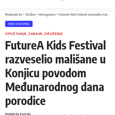
Mostarski.ba
>
Društvo
>
Hercegovina
>
FutureA Kids Festival razveselio mališane u Konjicu povodom Međunarodnog dana porodice
HERCEGOVINA
OPUŠTANJE, ZABAVA, DRUŽENJE
FutureA Kids Festival
razveselio mališane u
Konjicu povodom
Međunarodnog dana
porodice
Redakcija Portala