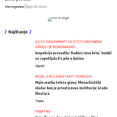
Hercegovina
prije 6h 16min
Najčitanije
KO ĆE ODGOVARATI ZA ŠTETU NAČINJENU
GRADU I JP KOMUNALNO?
Inspekcija presudila: Radnici nisu krivi, Senkić
se zapetljala k'o pile u kučine
Vijesti
MOŽE LI IKO ZAUSTAVITI KORDIĆA?
Malo mačku teleća glava: Monarhistički
vladar koji je privatizovao institucije Grada
Mostara
Teme
PRIJATNO