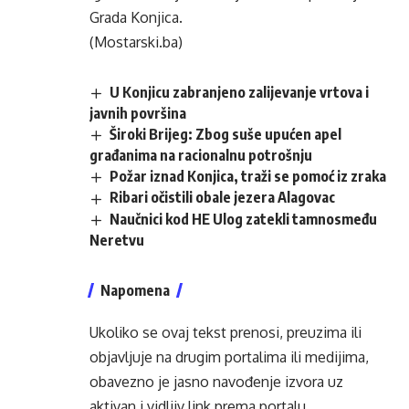
Grada Konjica.
(Mostarski.ba)
U Konjicu zabranjeno zalijevanje vrtova i
javnih površina
Široki Brijeg: Zbog suše upućen apel
građanima na racionalnu potrošnju
Požar iznad Konjica, traži se pomoć iz zraka
Ribari očistili obale jezera Alagovac
Naučnici kod HE Ulog zatekli tamnosmeđu
Neretvu
Napomena
Ukoliko se ovaj tekst prenosi, preuzima ili
objavljuje na drugim portalima ili medijima,
obavezno je jasno navođenje izvora uz
aktivan i vidljiv link prema portalu