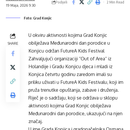
Podijeli
2 Min Read
19 Maja, 2026 9:30
Foto: Grad Konjic
U okviru aktivnosti kojima Grad Konjic
obilježava Međunarodni dan porodice u
SHARE
Konjicu održan FutureA Kids Festival
Zahvaljujući organizaciji “Out of Area“ iz
Holandije i Gradu Konjicu djeca i mladi iz
Konjica četvrtu godinu zaredom imali su
priliku uživati u FutureA Kids Festivalu, koji im
pruža trenutke opuštanja, zabave i druženja.
Riječ je o sadržaju, koji se održava u sklopu
aktivnosti kojima Grad Konjic obilježava
Međunarodni dan porodice, ukazujući na njen
značaj.
U ime Grada Konjica i gradonačelnika Osmana