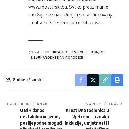
www.mostarski.ba
. Svako preuzimanje
sadržaja bez navođenja izvora i linkovanja
smatra se kršenjem autorskih prava.
OZNAKE:
FUTUREA KIDS FESTIVAL
KONJIC
MEĐUNARODNI DAN PORODICE
Podijeli članak
PRETHODNI ČLANAK
NAREDNI ČLANAK
U BiH danas
Kreativna radionica u
nestabilno vrijeme,
Vjetrenici u znaku
poslijepodne mogući
inkluzije, umjetnosti i