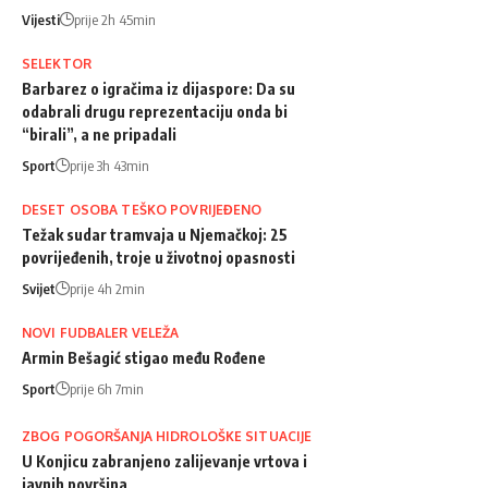
Vijesti
prije 2h 45min
SELEKTOR
Barbarez o igračima iz dijaspore: Da su
odabrali drugu reprezentaciju onda bi
“birali”, a ne pripadali
Sport
prije 3h 43min
DESET OSOBA TEŠKO POVRIJEĐENO
Težak sudar tramvaja u Njemačkoj: 25
povrijeđenih, troje u životnoj opasnosti
Svijet
prije 4h 2min
NOVI FUDBALER VELEŽA
Armin Bešagić stigao među Rođene
Sport
prije 6h 7min
ZBOG POGORŠANJA HIDROLOŠKE SITUACIJE
U Konjicu zabranjeno zalijevanje vrtova i
javnih površina