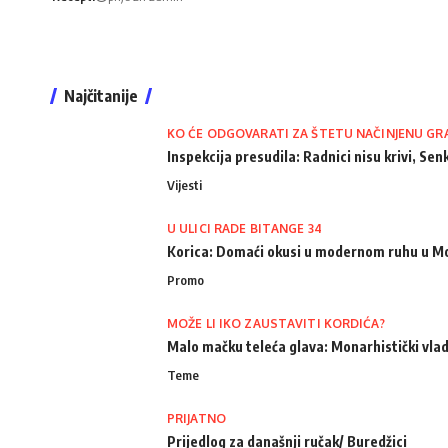
Najčitanije
KO ĆE ODGOVARATI ZA ŠTETU NAČINJENU GR
Inspekcija presudila: Radnici nisu krivi, Senk
Vijesti
U ULICI RADE BITANGE 34
Korica: Domaći okusi u modernom ruhu u M
Promo
MOŽE LI IKO ZAUSTAVITI KORDIĆA?
Malo mačku teleća glava: Monarhistički vlad
Teme
PRIJATNO
Prijedlog za današnji ručak/ Buredžici