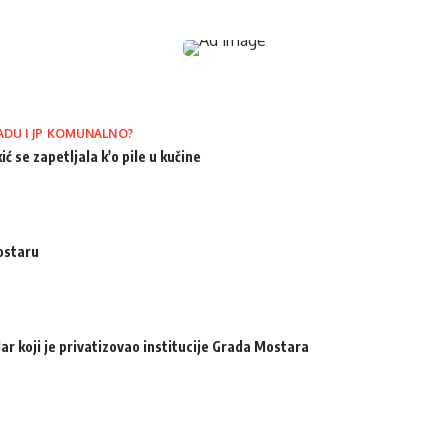
ADU I JP KOMUNALNO?
ić se zapetljala k'o pile u kučine
ostaru
ar koji je privatizovao institucije Grada Mostara