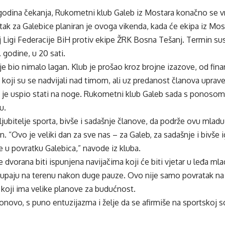
godina čekanja, Rukometni klub Galeb iz Mostara konačno se 
utak za Galebice planiran je ovoga vikenda, kada će ekipa iz Mos
 Ligi Federacije BiH protiv ekipe ŽRK Bosna Tešanj. Termin sus
 godine, u 20 sati.
je bio nimalo lagan. Klub je prošao kroz brojne izazove, od fin
koji su se nadvijali nad timom, ali uz predanost članova uprave,
 je uspio stati na noge. Rukometni klub Galeb sada s ponosom 
u.
ljubitelje sporta, bivše i sadašnje članove, da podrže ovu mla
n. “Ovo je veliki dan za sve nas – za Galeb, za sadašnje i bivše 
te u povratku Galebica,” navode iz kluba.
 dvorana biti ispunjena navijačima koji će biti vjetar u leđa m
paju na terenu nakon duge pauze. Ovo nije samo povratak na t
 koji ima velike planove za budućnost.
onovo, s puno entuzijazma i želje da se afirmiše na sportskoj s