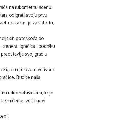
vraća na rukometnu scenu!
tara odigrati svoju prvu
reta zakazan je za subotu,
ancijskih poteškoća do
 trenera, igračica i podršku
predstavlja svoj grad u
du ekipu u njihovom velikom
igračice. Budite naša
ladim rukometašicama, koje
akmičenje, već i novi
ceni!