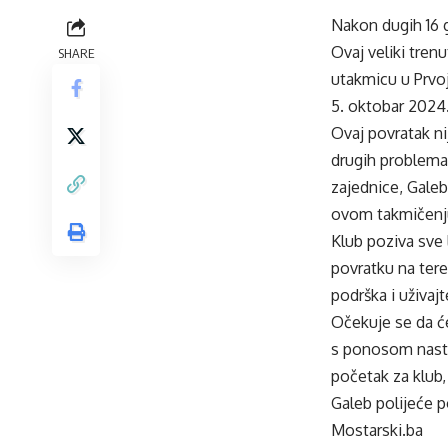
Nakon dugih 16 
Ovaj veliki tren
SHARE
utakmicu u Prvoj
5. oktobar 2024.
Ovaj povratak ni
drugih problema 
zajednice, Galeb
ovom takmičenj
Klub poziva sve 
povratku na tere
podrška i uživaj
Očekuje se da će
s ponosom nastu
početak za klub,
Galeb polijeće p
Mostarski.ba