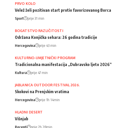
PRVO KOLO
Velež želi pozitivan start protiv favorizovanog Borca
Sport
prije 31 min
BOGATSTVO RAZLIČITOSTI
Održana Konjička sehara: 26 godina tradicije
Hercegovina
prije 43 min
KULTURNO-UMJETNIČKI PROGRAM
Tradicionalna manifestacija „Dubravsko ljeto 2026“
Kultura
prije 47 min
JABLANICA OUTDOOR FESTIVAL 2026.
Skokovi na Prenjskim vratima
Hercegovina
prije 1h 14min
HLADNI DESERT
Višnjab
Recepti
prije 2h 28min