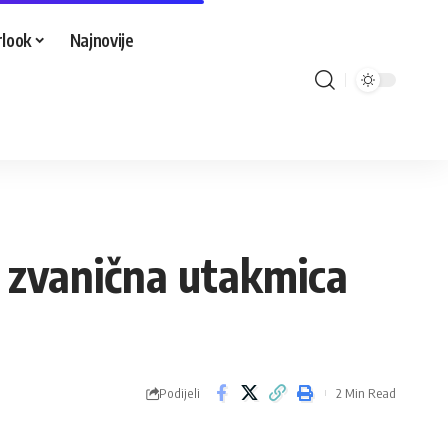
look
Najnovije
a zvanična utakmica
Podijeli
2 Min Read