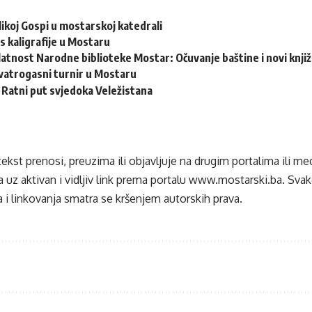
ikoj Gospi u mostarskoj katedrali
s kaligrafije u Mostaru
latnost Narodne biblioteke Mostar: Očuvanje baštine i novi knjiž
vatrogasni turnir u Mostaru
: Ratni put svjedoka Veležistana
tekst prenosi, preuzima ili objavljuje na drugim portalima ili m
 uz aktivan i vidljiv link prema portalu
www.mostarski.ba
. Sva
 i linkovanja smatra se kršenjem autorskih prava.