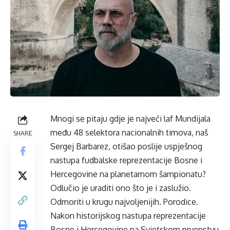
Mnogi se pitaju gdje je najveći laf Mundijala
među 48 selektora nacionalnih timova, naš
SHARE
Sergej Barbarez, otišao poslije uspješnog
nastupa fudbalske reprezentacije Bosne i
Hercegovine na planetarnom šampionatu?
Odlučio je uraditi ono što je i zaslužio.
Odmoriti u krugu najvoljenijih. Porodice.
Nakon historijskog nastupa reprezentacije
Bosne i Hercegovine na Svjetskom prvenstvu