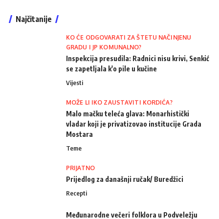
Najčitanije
KO ĆE ODGOVARATI ZA ŠTETU NAČINJENU
GRADU I JP KOMUNALNO?
Inspekcija presudila: Radnici nisu krivi, Senkić
se zapetljala k'o pile u kučine
Vijesti
MOŽE LI IKO ZAUSTAVITI KORDIĆA?
Malo mačku teleća glava: Monarhistički
vladar koji je privatizovao institucije Grada
Mostara
Teme
PRIJATNO
Prijedlog za današnji ručak/ Buredžici
Recepti
Međunarodne večeri folklora u Podveležju