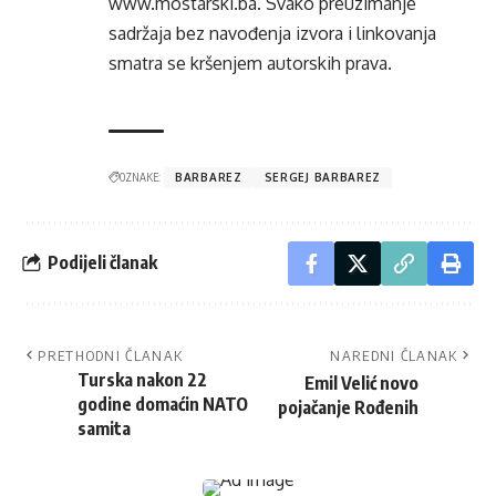
www.mostarski.ba
. Svako preuzimanje
sadržaja bez navođenja izvora i linkovanja
smatra se kršenjem autorskih prava.
OZNAKE:
BARBAREZ
SERGEJ BARBAREZ
Podijeli članak
PRETHODNI ČLANAK
NAREDNI ČLANAK
Turska nakon 22
Emil Velić novo
godine domaćin NATO
pojačanje Rođenih
samita