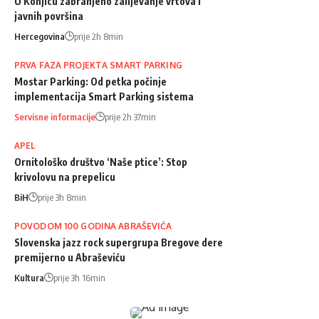
U Konjicu zabranjeno zalijevanje vrtova i
javnih površina
Hercegovina
prije 2h 8min
PRVA FAZA PROJEKTA SMART PARKING
Mostar Parking: Od petka počinje
implementacija Smart Parking sistema
Servisne informacije
prije 2h 37min
APEL
Ornitološko društvo ‘Naše ptice’: Stop
krivolovu na prepelicu
BiH
prije 3h 8min
POVODOM 100 GODINA ABRAŠEVIĆA
Slovenska jazz rock supergrupa Bregove dere
premijerno u Abraševiću
Kultura
prije 3h 16min