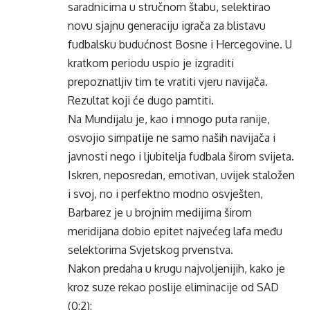
saradnicima u stručnom štabu, selektirao
novu sjajnu generaciju igrača za blistavu
fudbalsku budućnost Bosne i Hercegovine. U
kratkom periodu uspio je izgraditi
prepoznatljiv tim te vratiti vjeru navijača.
Rezultat koji će dugo pamtiti.
Na Mundijalu je, kao i mnogo puta ranije,
osvojio simpatije ne samo naših navijača i
javnosti nego i ljubitelja fudbala širom svijeta.
Iskren, neposredan, emotivan, uvijek staložen
i svoj, no i perfektno modno osvješten,
Barbarez je u brojnim medijima širom
meridijana dobio epitet najvećeg lafa među
selektorima Svjetskog prvenstva.
Nakon predaha u krugu najvoljenijih, kako je
kroz suze rekao poslije eliminacije od SAD
(0:2):