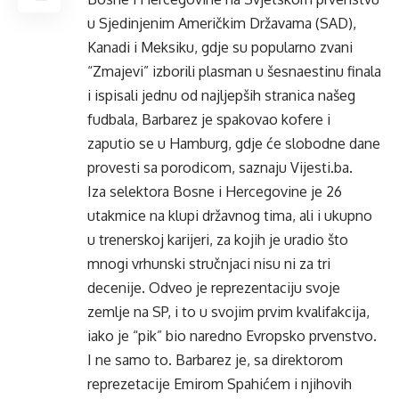
u Sjedinjenim Američkim Državama (SAD),
Kanadi i Meksiku, gdje su popularno zvani
“Zmajevi” izborili plasman u šesnaestinu finala
i ispisali jednu od najljepših stranica našeg
fudbala, Barbarez je spakovao kofere i
zaputio se u Hamburg, gdje će slobodne dane
provesti sa porodicom, saznaju
Vijesti.ba
.
Iza selektora Bosne i Hercegovine je 26
utakmice na klupi državnog tima, ali i ukupno
u trenerskoj karijeri, za kojih je uradio što
mnogi vrhunski stručnjaci nisu ni za tri
decenije. Odveo je reprezentaciju svoje
zemlje na SP, i to u svojim prvim kvalifakcija,
iako je “pik” bio naredno Evropsko prvenstvo.
I ne samo to. Barbarez je, sa direktorom
reprezetacije Emirom Spahićem i njihovih