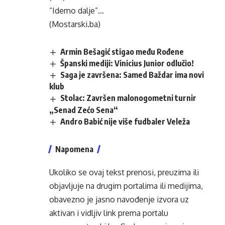
“Idemo dalje”…
(Mostarski.ba)
Armin Bešagić stigao među Rođene
Španski mediji: Vinicius Junior odlučio!
Saga je završena: Samed Baždar ima novi
klub
Stolac: Završen malonogometni turnir
„Senad Zećo Sena“
Andro Babić nije više fudbaler Veleža
Napomena
Ukoliko se ovaj tekst prenosi, preuzima ili
objavljuje na drugim portalima ili medijima,
obavezno je jasno navođenje izvora uz
aktivan i vidljiv link prema portalu