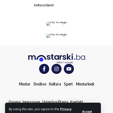
Kultura
Vijesti
Mostar
Društvo
Kultura
Sport
Mostarlook
O nama
Impressum
Uslovi korištenja
Kontakt
Dojavi vijest
By using this site, you agree to the
Privacy
© mostarski.ba. Sva prava pridržana
Accept