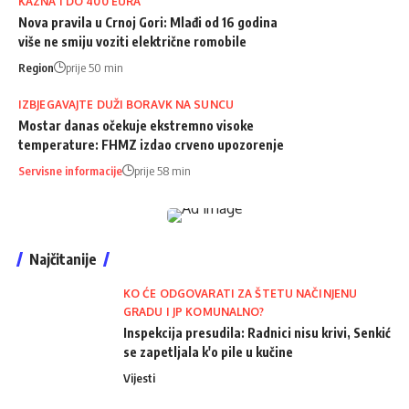
KAZNA I DO 400 EURA
Nova pravila u Crnoj Gori: Mlađi od 16 godina
više ne smiju voziti električne romobile
Region
prije 50 min
IZBJEGAVAJTE DUŽI BORAVK NA SUNCU
Mostar danas očekuje ekstremno visoke
temperature: FHMZ izdao crveno upozorenje
Servisne informacije
prije 58 min
Najčitanije
KO ĆE ODGOVARATI ZA ŠTETU NAČINJENU
GRADU I JP KOMUNALNO?
Inspekcija presudila: Radnici nisu krivi, Senkić
se zapetljala k'o pile u kučine
Vijesti