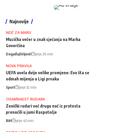
Najnovije
NOĆ ZA MARU
Muzička večer u znak sjećanja na Marka
Govorčina
Događaji
Vijesti
prije 26 min
NOVA PRAVILA
UEFA uvela dvije velike promjene: Evo šta se
odmah mijenja u Ligi prvaka
Sport
prije 32 min
OSAMNAEST RUDARA
Zenički rudari već drugu noć iz protesta
prenoćili u jami Raspotočje
BiH
prije 43 min