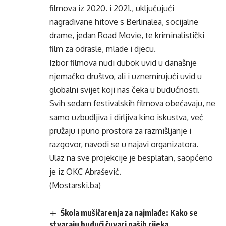
filmova iz 2020. i 2021., uključujući
nagrađivane hitove s Berlinalea, socijalne
drame, jedan Road Movie, te kriminalistički
film za odrasle, mlade i djecu.
Izbor filmova nudi dubok uvid u današnje
njemačko društvo, ali i uznemirujući uvid u
globalni svijet koji nas čeka u budućnosti.
Svih sedam festivalskih filmova obećavaju, ne
samo uzbudljiva i dirljiva kino iskustva, već
pružaju i puno prostora za razmišljanje i
razgovor, navodi se u najavi organizatora.
Ulaz na sve projekcije je besplatan, saopćeno
je iz OKC Abrašević.
(Mostarski.ba)
Škola mušičarenja za najmlađe: Kako se
stvaraju budući čuvari naših rijeka