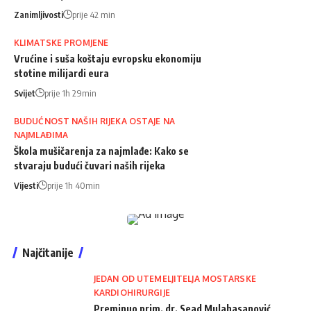
Zanimljivosti
prije 42 min
KLIMATSKE PROMJENE
Vrućine i suša koštaju evropsku ekonomiju
stotine milijardi eura
Svijet
prije 1h 29min
BUDUĆNOST NAŠIH RIJEKA OSTAJE NA
NAJMLAĐIMA
Škola mušičarenja za najmlađe: Kako se
stvaraju budući čuvari naših rijeka
Vijesti
prije 1h 40min
Najčitanije
JEDAN OD UTEMELJITELJA MOSTARSKE
KARDIOHIRURGIJE
Preminuo prim. dr. Sead Mulahasanović