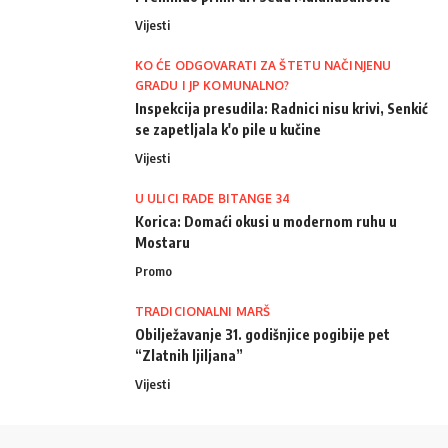
Vijesti
KO ĆE ODGOVARATI ZA ŠTETU NAČINJENU
GRADU I JP KOMUNALNO?
Inspekcija presudila: Radnici nisu krivi, Senkić
se zapetljala k'o pile u kučine
Vijesti
U ULICI RADE BITANGE 34
Korica: Domaći okusi u modernom ruhu u
Mostaru
Promo
TRADICIONALNI MARŠ
Obilježavanje 31. godišnjice pogibije pet
“Zlatnih ljiljana”
Vijesti