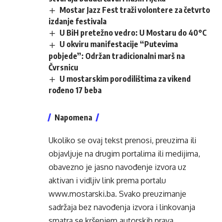
Mostar Jazz Fest traži volontere za četvrto
izdanje festivala
U BiH pretežno vedro: U Mostaru do 40°C
U okviru manifestacije “Putevima
pobjede”: Održan tradicionalni marš na
Čvrsnicu
U mostarskim porodilištima za vikend
rođeno 17 beba
Napomena
Ukoliko se ovaj tekst prenosi, preuzima ili
objavljuje na drugim portalima ili medijima,
obavezno je jasno navođenje izvora uz
aktivan i vidljiv link prema portalu
www.mostarski.ba
. Svako preuzimanje
sadržaja bez navođenja izvora i linkovanja
smatra se kršenjem autorskih prava.