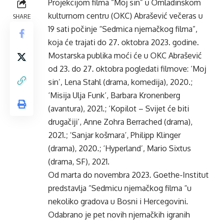
Projekcijom filma “Moj sin” u Omladinskom
kulturnom centru (OKC) Abrašević večeras u
SHARE
19 sati počinje “Sedmica njemačkog filma”,
koja će trajati do 27. oktobra 2023. godine.
Mostarska publika moći će u OKC Abrašević
od 23. do 27. oktobra pogledati filmove: ‘Moj
sin’, Lena Stahl (drama, komedija), 2020.;
‘Misija Ulja Funk’, Barbara Kronenberg
(avantura), 2021.; ‘Kopilot – Svijet će biti
drugačiji’, Anne Zohra Berrached (drama),
2021.; ‘Sanjar košmara’, Philipp Klinger
(drama), 2020.; ‘Hyperland’, Mario Sixtus
(drama, SF), 2021.
Od marta do novembra 2023. Goethe-Institut
predstavlja “Sedmicu njemačkog filma “u
nekoliko gradova u Bosni i Hercegovini.
Odabrano je pet novih njemačkih igranih