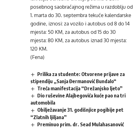
posebnog saobraćajnog režima u razdoblju od
1. marta do 30. septembra tekuće kalendarske
godine, iznosi: za vozilo i autobus od 8 do 14
mjesta: 50 KM, za autobus od 15 do 30
mjesta: 80 KM, za autobus iznad 30 mjesta:
120 KM.
(Fena)
Prilika za studente: Otvorene prijave za
stipendiju „Sanja Đermanović Bundalo“
Treća manifestacija “Drežanjsko ljeto”
Dio ruševine Alajbegovića kuće pao na tri
automobila
Obilježavanje 31. godišnjice pogibije pet
“Zlatnih ljiljana”
Preminuo prim. dr. Sead Mulahasanović