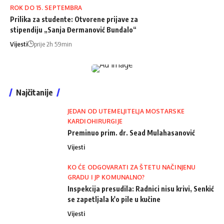
ROK DO 15. SEPTEMBRA
Prilika za studente: Otvorene prijave za
stipendiju „Sanja Đermanović Bundalo“
Vijesti
prije 2h 59min
Najčitanije
JEDAN OD UTEMELJITELJA MOSTARSKE
KARDIOHIRURGIJE
Preminuo prim. dr. Sead Mulahasanović
Vijesti
KO ĆE ODGOVARATI ZA ŠTETU NAČINJENU
GRADU I JP KOMUNALNO?
Inspekcija presudila: Radnici nisu krivi, Senkić
se zapetljala k'o pile u kučine
Vijesti