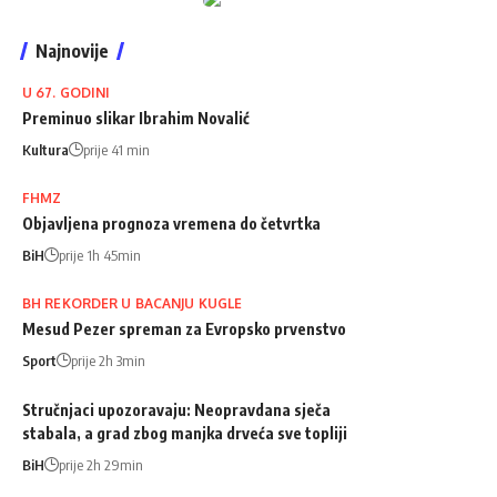
Najnovije
U 67. GODINI
Preminuo slikar Ibrahim Novalić
Kultura
prije 41 min
FHMZ
Objavljena prognoza vremena do četvrtka
BiH
prije 1h 45min
BH REKORDER U BACANJU KUGLE
Mesud Pezer spreman za Evropsko prvenstvo
Sport
prije 2h 3min
Stručnjaci upozoravaju: Neopravdana sječa
stabala, a grad zbog manjka drveća sve topliji
BiH
prije 2h 29min