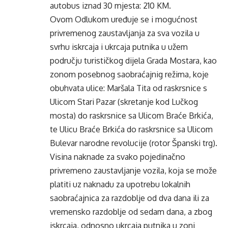
autobus iznad 30 mjesta: 210 KM.
Ovom Odlukom uređuje se i mogućnost
privremenog zaustavljanja za sva vozila u
svrhu iskrcaja i ukrcaja putnika u užem
području turističkog dijela Grada Mostara, kao
zonom posebnog saobraćajnig režima, koje
obuhvata ulice: Maršala Tita od raskrsnice s
Ulicom Stari Pazar (skretanje kod Lučkog
mosta) do raskrsnice sa Ulicom Braće Brkića,
te Ulicu Braće Brkića do raskrsnice sa Ulicom
Bulevar narodne revolucije (rotor Španski trg).
Visina naknade za svako pojedinačno
privremeno zaustavljanje vozila, koja se može
platiti uz naknadu za upotrebu lokalnih
saobraćajnica za razdoblje od dva dana ili za
vremensko razdoblje od sedam dana, a zbog
iskrcaja, odnosno ukrcaja putnika u zoni