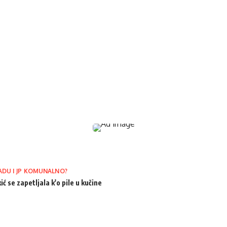
ADU I JP KOMUNALNO?
ić se zapetljala k'o pile u kučine