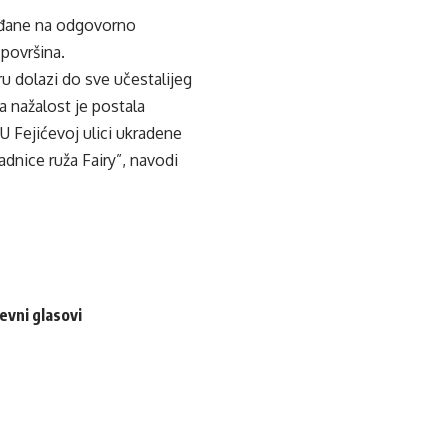
rađane na odgovorno
 površina.
 dolazi do sve učestalijeg
a nažalost je postala
U Fejićevoj ulici ukradene
dnice ruža Fairy”, navodi
evni glasovi