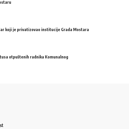
ostaru
ar koji je privatizovao institucije Grada Mostara
atusa otpuštenih radnika Komunalnog
st