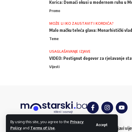
Korica: Domaći okusi u modernom ruhu u M
Promo
MOŽE LI IKO ZAUSTAVITI KORDIĆA?
Malo mačku teleća glava: Monarhistički vlad
Teme
USAGLAŠAVANJE IZJAVE
VIDEO: Postignut dogovor za rješavanje st
Vijesti
By using this site, you agree to the
Privacy
Accept
O nama
Impressum
Uslovi korištenja
Kontakt
Dojavi vije
Policy
and
Terms of Use
.