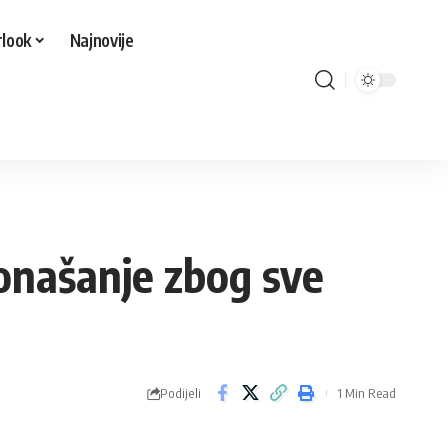
look
Najnovije
onašanje zbog sve
Podijeli
1 Min Read