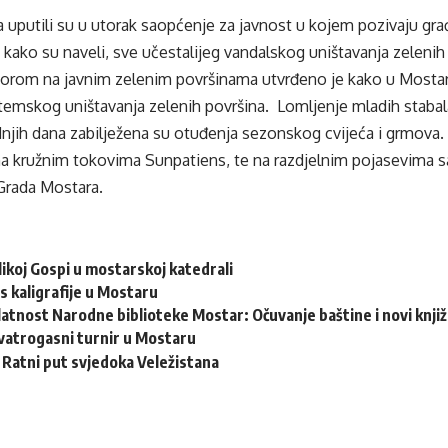
a uputili su u utorak saopćenje za javnost u kojem pozivaju g
kako su naveli, sve učestalijeg vandalskog uništavanja zelenih
rom na javnim zelenim površinama utvrđeno je kako u Mostaru
temskog uništavanja zelenih površina. Lomljenje mladih stabal
dnjih dana zabilježena su otuđenja sezonskog cvijeća i grmova. 
na kružnim tokovima Sunpatiens, te na razdjelnim pojasevima sa
Grada Mostara.
ikoj Gospi u mostarskoj katedrali
s kaligrafije u Mostaru
latnost Narodne biblioteke Mostar: Očuvanje baštine i novi knjiž
vatrogasni turnir u Mostaru
: Ratni put svjedoka Veležistana