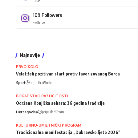
Like
109
Followers
Follow
Najnovije
PRVO KOLO
Velež želi pozitivan start protiv favorizovanog Borca
Sport
prije 1h 45min
BOGATSTVO RAZLIČITOSTI
Održana Konjička sehara: 26 godina tradicije
Hercegovina
prije 1h 57min
KULTURNO-UMJETNIČKI PROGRAM
Tradicionalna manifestacija „Dubravsko ljeto 2026“