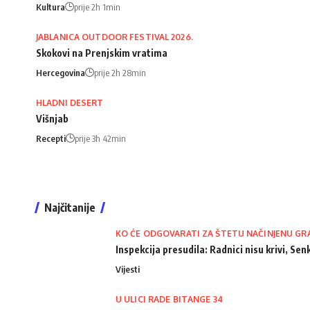
Kultura
prije 2h 1min
JABLANICA OUTDOOR FESTIVAL 2026.
Skokovi na Prenjskim vratima
Hercegovina
prije 2h 28min
HLADNI DESERT
Višnjab
Recepti
prije 3h 42min
Najčitanije
KO ĆE ODGOVARATI ZA ŠTETU NAČINJENU GR
Inspekcija presudila: Radnici nisu krivi, Senk
Vijesti
U ULICI RADE BITANGE 34