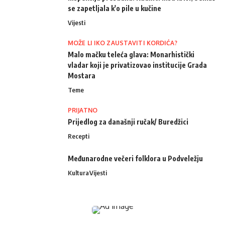
se zapetljala k'o pile u kučine
Vijesti
MOŽE LI IKO ZAUSTAVITI KORDIĆA?
Malo mačku teleća glava: Monarhistički
vladar koji je privatizovao institucije Grada
Mostara
Teme
PRIJATNO
Prijedlog za današnji ručak/ Buredžici
Recepti
Međunarodne večeri folklora u Podveležju
Kultura
Vijesti