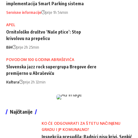
implementacija Smart Parking sistema
Servisne informacije
prije 1h 54min
APEL
Ornitološko društvo ‘Naše ptice’: Stop
krivolovu na prepelicu
BiH
prije 2h 25min
POVODOM 100 GODINA ABRAŠEVIĆA
Slovenska jazz rock supergrupa Bregove dere
premijerno u Abraševiću
Kultura
prije 2h 32min
Najčitanije
KO ĆE ODGOVARATI ZA ŠTETU NAČINJENU
GRADU I JP KOMUNALNO?
Inspekcija presudila: Radnici nisu krivi, Senkić