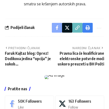
smatra se kršenjem autorskih prava.
Podijeli članak
PRETHODNI ČLANAK
NAREDNI ČLANAK
Faruk Kajtaz blog: Oprez!
Pravna lica će kvalificirane
Dodikova jedina “opcija” je
elektronske potvrde moći
sukob…
uskoro preuzeti u BH Pošti
Pratite nas
50K
Followers
163
Followers
Like
Follow