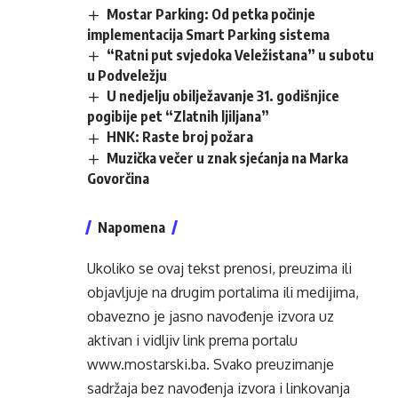
Mostar Parking: Od petka počinje
implementacija Smart Parking sistema
“Ratni put svjedoka Veležistana” u subotu
u Podveležju
U nedjelju obilježavanje 31. godišnjice
pogibije pet “Zlatnih ljiljana”
HNK: Raste broj požara
Muzička večer u znak sjećanja na Marka
Govorčina
Napomena
Ukoliko se ovaj tekst prenosi, preuzima ili
objavljuje na drugim portalima ili medijima,
obavezno je jasno navođenje izvora uz
aktivan i vidljiv link prema portalu
www.mostarski.ba
. Svako preuzimanje
sadržaja bez navođenja izvora i linkovanja