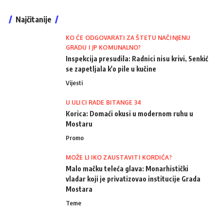
Najčitanije
KO ĆE ODGOVARATI ZA ŠTETU NAČINJENU
GRADU I JP KOMUNALNO?
Inspekcija presudila: Radnici nisu krivi, Senkić
se zapetljala k'o pile u kučine
Vijesti
U ULICI RADE BITANGE 34
Korica: Domaći okusi u modernom ruhu u
Mostaru
Promo
MOŽE LI IKO ZAUSTAVITI KORDIĆA?
Malo mačku teleća glava: Monarhistički
vladar koji je privatizovao institucije Grada
Mostara
Teme