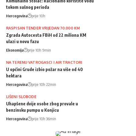
Komunalno Stolac: Racionalno koristite vodu
tokom sušnog perioda
Hercegovina
prije 10h
RASPISAN TENDER VRIJEDAN 70.000 KM
Zgrada Autocesta FBiH od 22 miliona KM
ulazi u novu fazu
Ekonomija
prije 10h 9min
NA TERENU VATROGASCI I AIR TRACTORI
U općini Grude izbio požar na više od 40
hektara
Hercegovina
prije 10h 22min
LIŠENI SLOBODE
Uhapšene dvije osobe zbog provale u
benzinsku pumpu u Konjicu
Hercegovina
prije 10h 36min