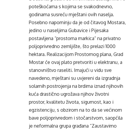
poteškoćama s kojima se svakodnevno,
godinama susreću mještani ovih naselja.
Posebno napominju da je od čitavog Mostara,
jedino u naseljima Gubavice i Pijesaka
postavljena “prostorna markica” na privatno
poljoprivredno zemljište, što prelazi 1000
hektara. Realizacijom Prostornog plana, Grad
Mostar će ovaj plato pretvoriti u elektranu, a
stanovništvo raseliti. Imajući u vidu sve
navedeno, mještani su uvjereni da izgradnja
solarnih postrojenja na brdima iznad njihovih
kuća drastično ugrožava njihov životni
prostor, kvalitetu života, sigurnost, kao i
egzistenciju, s obzirom na to da se većinom
bave poljoprivredom i stočarstvom, saopćila
je neformalna grupa građana ”Zaustavimo