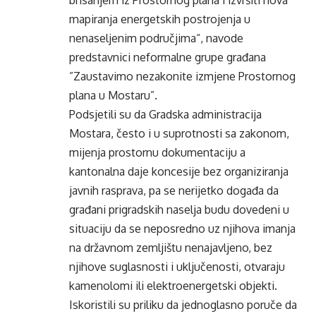
brisanjem iz Prostornog plana i izvršiti nova
mapiranja energetskih postrojenja u
nenaseljenim područjima“, navode
predstavnici neformalne grupe građana
”Zaustavimo nezakonite izmjene Prostornog
plana u Mostaru”.
Podsjetili su da Gradska administracija
Mostara, često i u suprotnosti sa zakonom,
mijenja prostornu dokumentaciju a
kantonalna daje koncesije bez organiziranja
javnih rasprava, pa se nerijetko događa da
građani prigradskih naselja budu dovedeni u
situaciju da se neposredno uz njihova imanja
na državnom zemljištu nenajavljeno, bez
njihove suglasnosti i uključenosti, otvaraju
kamenolomi ili elektroenergetski objekti.
Iskoristili su priliku da jednoglasno poruče da