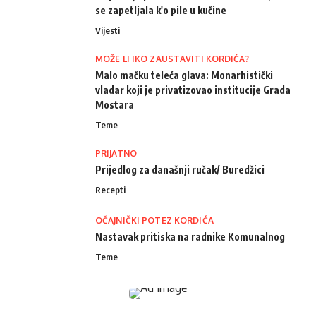
se zapetljala k'o pile u kučine
Vijesti
MOŽE LI IKO ZAUSTAVITI KORDIĆA?
Malo mačku teleća glava: Monarhistički
vladar koji je privatizovao institucije Grada
Mostara
Teme
PRIJATNO
Prijedlog za današnji ručak/ Buredžici
Recepti
OČAJNIČKI POTEZ KORDIĆA
Nastavak pritiska na radnike Komunalnog
Teme