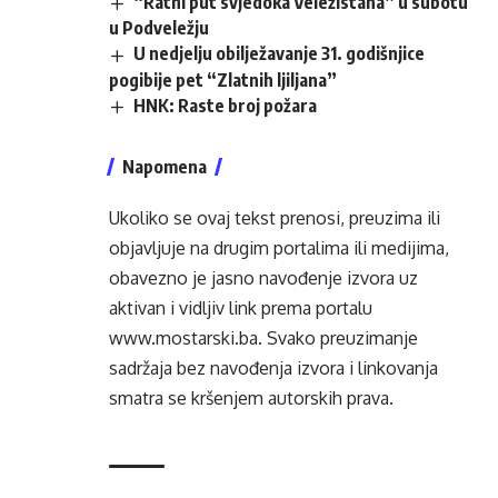
“Ratni put svjedoka Veležistana” u subotu
u Podveležju
U nedjelju obilježavanje 31. godišnjice
pogibije pet “Zlatnih ljiljana”
HNK: Raste broj požara
Napomena
Ukoliko se ovaj tekst prenosi, preuzima ili
objavljuje na drugim portalima ili medijima,
obavezno je jasno navođenje izvora uz
aktivan i vidljiv link prema portalu
www.mostarski.ba
. Svako preuzimanje
sadržaja bez navođenja izvora i linkovanja
smatra se kršenjem autorskih prava.