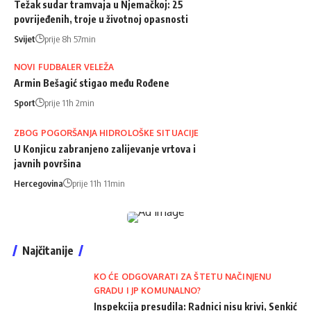
Težak sudar tramvaja u Njemačkoj: 25
povrijeđenih, troje u životnoj opasnosti
Svijet
prije 8h 57min
NOVI FUDBALER VELEŽA
Armin Bešagić stigao među Rođene
Sport
prije 11h 2min
ZBOG POGORŠANJA HIDROLOŠKE SITUACIJE
U Konjicu zabranjeno zalijevanje vrtova i
javnih površina
Hercegovina
prije 11h 11min
Najčitanije
KO ĆE ODGOVARATI ZA ŠTETU NAČINJENU
GRADU I JP KOMUNALNO?
Inspekcija presudila: Radnici nisu krivi, Senkić