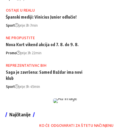
OSTAJE U REALU
Španski mediji: Vinicius Junior odlučio!
Sport
prije 3h 7min
NE PROPUSTITE
Nova Kort vikend akcija od 7. 8. do 9. 8.
Promo
prije 3h 22min
REPREZENTATIVAC BIH
Saga je završena: Samed Baždar ima novi
klub
Sport
prije 3h 45min
Najčitanije
KO ĆE ODGOVARATI ZA ŠTETU NAČINJENU