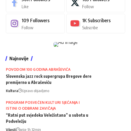
Like
Follow
109
Followers
1K
Subscribers
Follow
Subscribe
Najnovije
POVODOM 100 GODINA ABRAŠEVIĆA
Slovenska jazz rock supergrupa Bregove dere
premijerno u Abraševiću
Kultura
Upravo objavljeno
PROGRAM POSVEĆEN KULTURI SJEĆANJA I
ISTINI O ODBRANI ZAVIČAJA
“Ratni put svjedoka Veležistana” u subotu u
Podveležju
Vijesti
prije 1h 32min