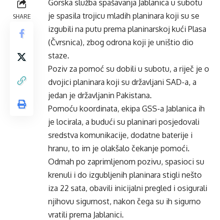
Gorska služba spašavanja Jablanica u subotu
je spasila trojicu mladih planinara koji su se
SHARE
izgubili na putu prema planinarskoj kući Plasa
(Čvrsnica), zbog odrona koji je uništio dio
staze.
Poziv za pomoć su dobili u subotu, a riječ je o
dvojici planinara koji su državljani SAD-a, a
jedan je državljanin Pakistana.
Pomoću koordinata, ekipa GSS-a Jablanica ih
je locirala, a budući su planinari posjedovali
sredstva komunikacije, dodatne baterije i
hranu, to im je olakšalo čekanje pomoći.
Odmah po zaprimljenom pozivu, spasioci su
krenuli i do izgubljenih planinara stigli nešto
iza 22 sata, obavili inicijalni pregled i osigurali
njihovu sigurnost, nakon čega su ih sigurno
vratili prema Jablanici.