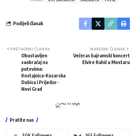
Podijeli članak
PRETHODNI ČLANAK
NAREDNI ČLANAK
Obustavljen
Večeras bajramski koncert
saobraćaj na
Elvire Rahić u Mostaru
putevima:
Kostajnica-Kozarska
Dubica i Prijedor-
Novi Grad
Pratite nas
50K
Followers
163
Followers