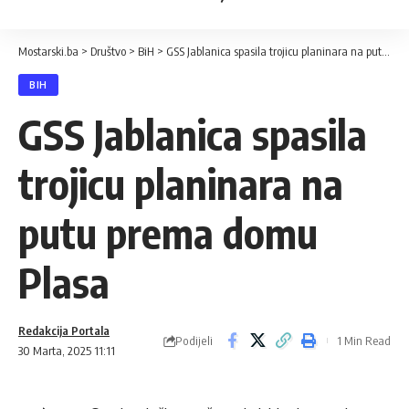
Mostarski.ba
>
Društvo
>
BiH
>
GSS Jablanica spasila trojicu planinara na putu prema domu Plasa
BIH
GSS Jablanica spasila
trojicu planinara na
putu prema domu
Plasa
Redakcija Portala
Podijeli
1 Min Read
30 Marta, 2025 11:11