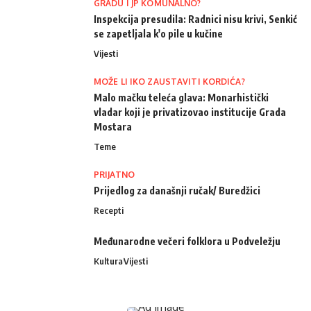
GRADU I JP KOMUNALNO?
Inspekcija presudila: Radnici nisu krivi, Senkić
se zapetljala k'o pile u kučine
Vijesti
MOŽE LI IKO ZAUSTAVITI KORDIĆA?
Malo mačku teleća glava: Monarhistički
vladar koji je privatizovao institucije Grada
Mostara
Teme
PRIJATNO
Prijedlog za današnji ručak/ Buredžici
Recepti
Međunarodne večeri folklora u Podveležju
Kultura
Vijesti