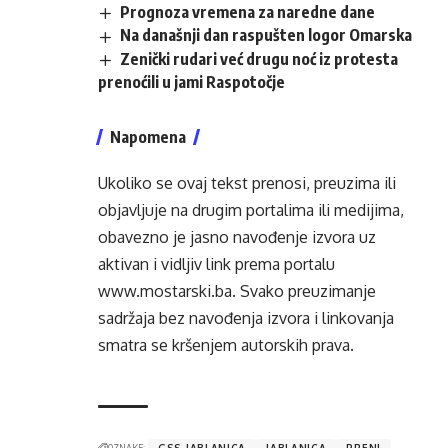
Prognoza vremena za naredne dane
Na današnji dan raspušten logor Omarska
Zenički rudari već drugu noć iz protesta
prenoćili u jami Raspotočje
Napomena
Ukoliko se ovaj tekst prenosi, preuzima ili
objavljuje na drugim portalima ili medijima,
obavezno je jasno navođenje izvora uz
aktivan i vidljiv link prema portalu
www.mostarski.ba
. Svako preuzimanje
sadržaja bez navođenja izvora i linkovanja
smatra se kršenjem autorskih prava.
OZNAKE:
GSS JABLANICA
JABLANICA
PRENJ