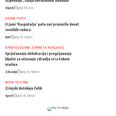
stipendiju „Sanja Đermanović Bundalo“
Vijesti
prije 56 min
KASNE PLATE
U jami ‘Raspotočje’ petu noć prenoćilo devet
zeničkih rudara
BiH
prije 1h 14min
KARDIOLOGINJA ZUMRETA KUŠLJUGIĆ
Sprječavanje dehidracije i pregrijavanja
ključni za očuvanje zdravlja srca tokom
vrućina
Zdravlje
prije 1h 18min
NOVA SEZONA
Zrinjski dočekuje Čelik
Sport
prije 1h 33min