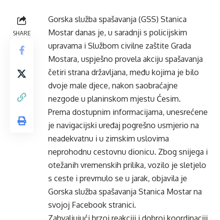
Gorska služba spašavanja (GSS) Stanica
Mostar danas je, u saradnji s policijskim
SHARE
upravama i Službom civilne zaštite Grada
Mostara, uspješno provela akciju spašavanja
četiri strana državljana, među kojima je bilo
dvoje male djece, nakon saobraćajne
nezgode u planinskom mjestu Ćesim.
Prema dostupnim informacijama, unesrećene
je navigacijski uređaj pogrešno usmjerio na
neadekvatnu i u zimskim uslovima
neprohodnu cestovnu dionicu. Zbog snijega i
otežanih vremenskih prilika, vozilo je sletjelo
s ceste i prevrnulo se u jarak, objavila je
Gorska služba spašavanja Stanica Mostar na
svojoj Facebook stranici.
Zahvaljujući brzoj reakciji i dobroj koordinaciji