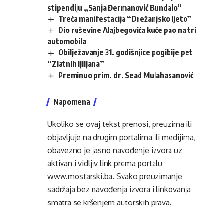
stipendiju „Sanja Đermanović Bundalo“
Treća manifestacija “Drežanjsko ljeto”
Dio ruševine Alajbegovića kuće pao na tri
automobila
Obilježavanje 31. godišnjice pogibije pet
“Zlatnih ljiljana”
Preminuo prim. dr. Sead Mulahasanović
Napomena
Ukoliko se ovaj tekst prenosi, preuzima ili
objavljuje na drugim portalima ili medijima,
obavezno je jasno navođenje izvora uz
aktivan i vidljiv link prema portalu
www.mostarski.ba
. Svako preuzimanje
sadržaja bez navođenja izvora i linkovanja
smatra se kršenjem autorskih prava.