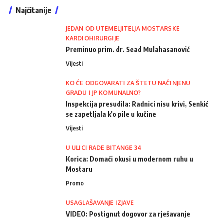
Najčitanije
JEDAN OD UTEMELJITELJA MOSTARSKE
KARDIOHIRURGIJE
Preminuo prim. dr. Sead Mulahasanović
Vijesti
KO ĆE ODGOVARATI ZA ŠTETU NAČINJENU
GRADU I JP KOMUNALNO?
Inspekcija presudila: Radnici nisu krivi, Senkić
se zapetljala k'o pile u kučine
Vijesti
U ULICI RADE BITANGE 34
Korica: Domaći okusi u modernom ruhu u
Mostaru
Promo
USAGLAŠAVANJE IZJAVE
VIDEO: Postignut dogovor za rješavanje