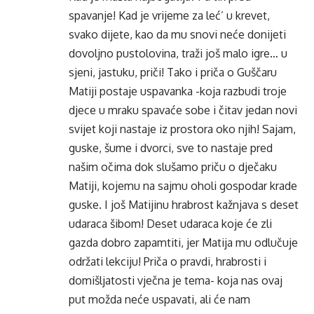
spavanje! Kad je vrijeme za leć’ u krevet,
svako dijete, kao da mu snovi neće donijeti
dovoljno pustolovina, traži još malo igre… u
sjeni, jastuku, priči! Tako i priča o Guščaru
Matiji postaje uspavanka -koja razbudi troje
djece u mraku spavaće sobe i čitav jedan novi
svijet koji nastaje iz prostora oko njih! Sajam,
guske, šume i dvorci, sve to nastaje pred
našim očima dok slušamo priču o dječaku
Matiji, kojemu na sajmu oholi gospodar krade
guske. I još Matijinu hrabrost kažnjava s deset
udaraca šibom! Deset udaraca koje će zli
gazda dobro zapamtiti, jer Matija mu odlučuje
održati lekciju! Priča o pravdi, hrabrosti i
domišljatosti vječna je tema- koja nas ovaj
put možda neće uspavati, ali će nam