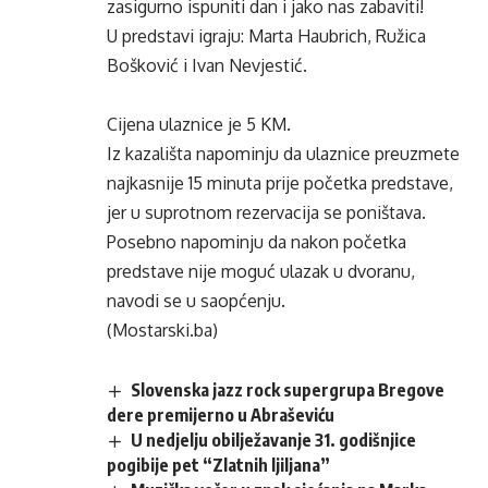
zasigurno ispuniti dan i jako nas zabaviti!
U predstavi igraju: Marta Haubrich, Ružica
Bošković i Ivan Nevjestić.
Cijena ulaznice je 5 KM.
Iz kazališta napominju da ulaznice preuzmete
najkasnije 15 minuta prije početka predstave,
jer u suprotnom rezervacija se poništava.
Posebno napominju da nakon početka
predstave nije moguć ulazak u dvoranu,
navodi se u saopćenju.
(Mostarski.ba)
Slovenska jazz rock supergrupa Bregove
dere premijerno u Abraševiću
U nedjelju obilježavanje 31. godišnjice
pogibije pet “Zlatnih ljiljana”