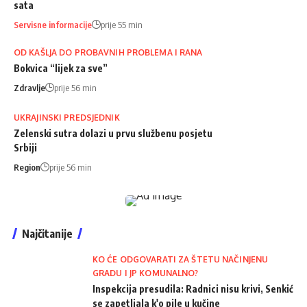
sata
Servisne informacije
prije 55 min
OD KAŠLJA DO PROBAVNIH PROBLEMA I RANA
Bokvica “lijek za sve”
Zdravlje
prije 56 min
UKRAJINSKI PREDSJEDNIK
Zelenski sutra dolazi u prvu službenu posjetu
Srbiji
Region
prije 56 min
Najčitanije
KO ĆE ODGOVARATI ZA ŠTETU NAČINJENU
GRADU I JP KOMUNALNO?
Inspekcija presudila: Radnici nisu krivi, Senkić
se zapetljala k'o pile u kučine