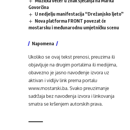
Muzička večer u znak sjećanja na Marka
Govorčina
U nedjelju manifestacija “Drežanjsko ljeto”
Nova platforma FRONT povezat će
mostarsku i međunarodnu umjetničku scenu
Napomena
Ukoliko se ovaj tekst prenosi, preuzima ili
objavljuje na drugim portalima ili medijima,
obavezno je jasno navođenje izvora uz
aktivan i vidljiv link prema portalu
www.mostarski.ba
. Svako preuzimanje
sadržaja bez navođenja izvora i linkovanja
smatra se kršenjem autorskih prava.