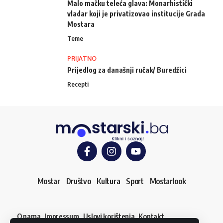
Malo mačku teleća glava: Monarhistički
vladar koji je privatizovao institucije Grada
Mostara
Teme
PRIJATNO
Prijedlog za današnji ručak/ Buredžici
Recepti
Mostar
Društvo
Kultura
Sport
Mostarlook
O nama
Impressum
Uslovi korištenja
Kontakt