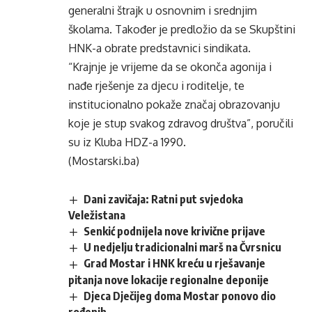
generalni štrajk u osnovnim i srednjim
školama. Također je predložio da se Skupštini
HNK-a obrate predstavnici sindikata.
“Krajnje je vrijeme da se okonča agonija i
nađe rješenje za djecu i roditelje, te
institucionalno pokaže značaj obrazovanju
koje je stup svakog zdravog društva”, poručili
su iz Kluba HDZ-a 1990.
(Mostarski.ba)
Dani zavičaja: Ratni put svjedoka
Veležistana
Senkić podnijela nove krivične prijave
U nedjelju tradicionalni marš na Čvrsnicu
Grad Mostar i HNK kreću u rješavanje
pitanja nove lokacije regionalne deponije
Djeca Dječijeg doma Mostar ponovo dio
rođenih