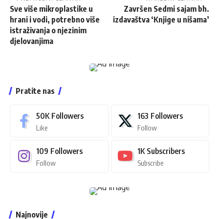
Sve više mikroplastike u
Završen Sedmi sajam bh.
hrani i vodi, potrebno više
izdavaštva ‘Knjige u nišama’
istraživanja o njezinim
djelovanjima
Pratite nas
50K
Followers
163
Followers
Like
Follow
109
Followers
1K
Subscribers
Follow
Subscribe
Najnovije