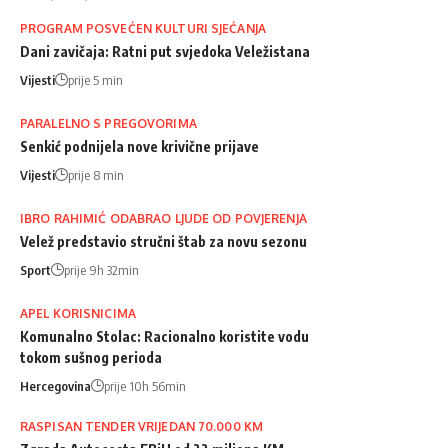
PROGRAM POSVEĆEN KULTURI SJEĆANJA
Dani zavičaja: Ratni put svjedoka Veležistana
Vijesti
prije 5 min
PARALELNO S PREGOVORIMA
Senkić podnijela nove krivične prijave
Vijesti
prije 8 min
IBRO RAHIMIĆ ODABRAO LJUDE OD POVJERENJA
Velež predstavio stručni štab za novu sezonu
Sport
prije 9h 32min
APEL KORISNICIMA
Komunalno Stolac: Racionalno koristite vodu
tokom sušnog perioda
Hercegovina
prije 10h 56min
RASPISAN TENDER VRIJEDAN 70.000 KM