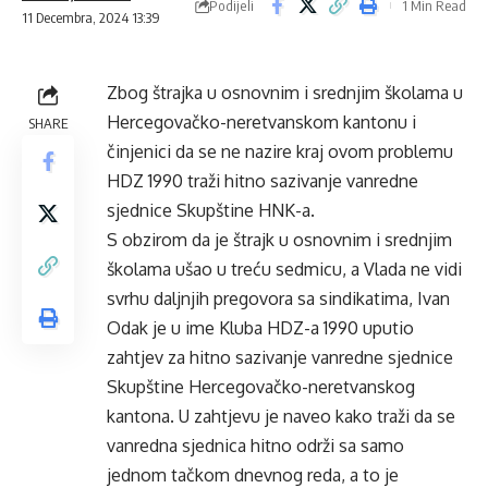
Podijeli
1 Min Read
11 Decembra, 2024 13:39
Zbog štrajka u osnovnim i srednjim školama u
Hercegovačko-neretvanskom kantonu i
SHARE
činjenici da se ne nazire kraj ovom problemu
HDZ 1990 traži hitno sazivanje vanredne
sjednice Skupštine HNK-a.
S obzirom da je štrajk u osnovnim i srednjim
školama ušao u treću sedmicu, a Vlada ne vidi
svrhu daljnjih pregovora sa sindikatima, Ivan
Odak je u ime Kluba HDZ-a 1990 uputio
zahtjev za hitno sazivanje vanredne sjednice
Skupštine Hercegovačko-neretvanskog
kantona. U zahtjevu je naveo kako traži da se
vanredna sjednica hitno održi sa samo
jednom tačkom dnevnog reda, a to je