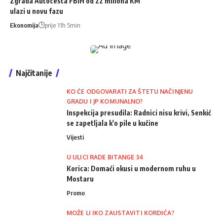
Zgrada Autocesta FBiH od 22 miliona KM
ulazi u novu fazu
Ekonomija
prije 11h 5min
Najčitanije
KO ĆE ODGOVARATI ZA ŠTETU NAČINJENU
GRADU I JP KOMUNALNO?
Inspekcija presudila: Radnici nisu krivi, Senkić
se zapetljala k'o pile u kučine
Vijesti
U ULICI RADE BITANGE 34
Korica: Domaći okusi u modernom ruhu u
Mostaru
Promo
MOŽE LI IKO ZAUSTAVITI KORDIĆA?