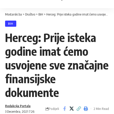
Mostarski.ba
>
Društvo
>
BiH
>
Herceg: Prije isteka godine imat ćemo usvojene sve značajne finansijske dokumente
BIH
Herceg: Prije isteka
godine imat ćemo
usvojene sve značajne
finansijske
dokumente
Redakcija Portala
Podijeli
2 Min Read
3 Decembra, 2021 7:26