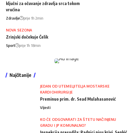
ključni za očuvanje zdravlja srca tokom
vrućina
Zdravlje
prije 1h 2min
NOVA SEZONA
Zrinjski dočekuje Čelik
Sport
prije 1h 18min
Najčitanije
JEDAN OD UTEMELJITELJA MOSTARSKE
KARDIOHIRURGIJE
Preminuo prim. dr. Sead Mulahasanović
Vijesti
KO ĆE ODGOVARATI ZA ŠTETU NAČINJENU
GRADU I JP KOMUNALNO?
Inspekcija presudila: Radnici nisu krivi, Senkić