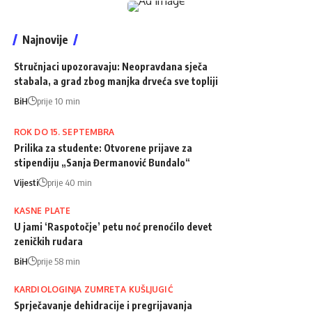
Najnovije
Stručnjaci upozoravaju: Neopravdana sječa
stabala, a grad zbog manjka drveća sve topliji
BiH
prije 10 min
ROK DO 15. SEPTEMBRA
Prilika za studente: Otvorene prijave za
stipendiju „Sanja Đermanović Bundalo“
Vijesti
prije 40 min
KASNE PLATE
U jami ‘Raspotočje’ petu noć prenoćilo devet
zeničkih rudara
BiH
prije 58 min
KARDIOLOGINJA ZUMRETA KUŠLJUGIĆ
Sprječavanje dehidracije i pregrijavanja