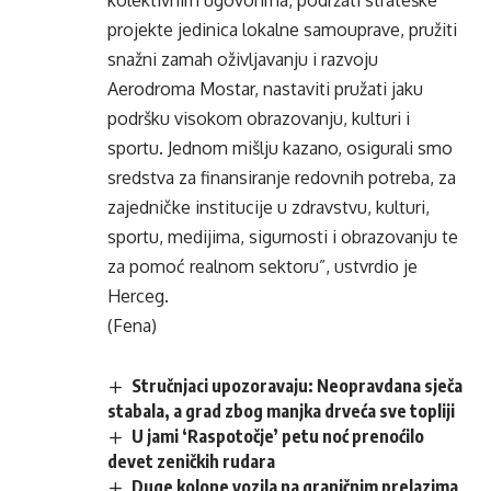
kolektivnim ugovorima, podržati strateške
projekte jedinica lokalne samouprave, pružiti
snažni zamah oživljavanju i razvoju
Aerodroma Mostar, nastaviti pružati jaku
podršku visokom obrazovanju, kulturi i
sportu. Jednom mišlju kazano, osigurali smo
sredstva za finansiranje redovnih potreba, za
zajedničke institucije u zdravstvu, kulturi,
sportu, medijima, sigurnosti i obrazovanju te
za pomoć realnom sektoru”, ustvrdio je
Herceg.
(Fena)
Stručnjaci upozoravaju: Neopravdana sječa
stabala, a grad zbog manjka drveća sve topliji
U jami ‘Raspotočje’ petu noć prenoćilo
devet zeničkih rudara
Duge kolone vozila na graničnim prelazima