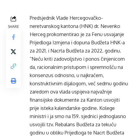
Predsjednik Vlade Hercegovačko-
neretvanskog kantona (HNK) dr. Nevenko
SHARE
Herceg prokomentirao je za Fenu usvajanje
Prijedloga Izmjena i dopuna Budžeta HNK-a
za 2021. i Nacrta Budžeta za 2022. godinu.
“Neću kriti zadovoljstvo i ponos činjenicom
da, racionalnim pristupom i spremnošću na
konsenzus odnosno, u najkraćem,
konstruktivnim dijalogom, već sedmu godinu
zaredom ova vlada uspijeva najvažnije
finansijske dokumente za Kanton usvojiti
prije isteka kalendarske godine. Kolege
ministri i ja smo na 159. sjednici jednoglasno
usvojili tzv. Rebalans Budžeta za tekuću
godinu u obliku Prijedloga te Nacrt Budžeta