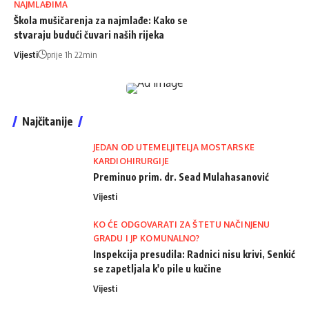
NAJMLAĐIMA
Škola mušičarenja za najmlađe: Kako se
stvaraju budući čuvari naših rijeka
Vijesti
prije 1h 22min
Najčitanije
JEDAN OD UTEMELJITELJA MOSTARSKE
KARDIOHIRURGIJE
Preminuo prim. dr. Sead Mulahasanović
Vijesti
KO ĆE ODGOVARATI ZA ŠTETU NAČINJENU
GRADU I JP KOMUNALNO?
Inspekcija presudila: Radnici nisu krivi, Senkić
se zapetljala k'o pile u kučine
Vijesti