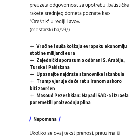
preuzela odgovornost za upotrebu „balističke
rakete srednjeg dometa poznate kao
"Orešnik" u regiji Lavov.
(mostarski.ba/v3/)
Vrućine i suša koštaju evropsku ekonomiju
stotine milijardi eura
Zajednički sporazum o odbrani S. Arabije,
Turske i Pakistana
Upoznajte najdraže stanovnike Istanbula
Trump vjeruje da će rat s Iranom uskoro
biti završen
Masoud Pezeshkian: Napadi SAD-a i Izraela
poremetili proizvodnju plina
Napomena
Ukoliko se ovaj tekst prenosi, preuzima ili