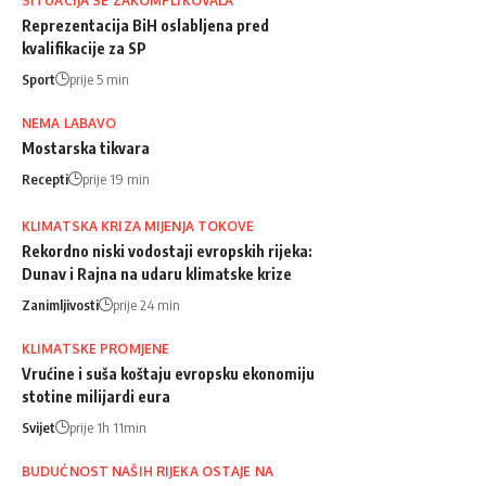
SITUACIJA SE ZAKOMPLIKOVALA
Reprezentacija BiH oslabljena pred
kvalifikacije za SP
Sport
prije 5 min
NEMA LABAVO
Mostarska tikvara
Recepti
prije 19 min
KLIMATSKA KRIZA MIJENJA TOKOVE
Rekordno niski vodostaji evropskih rijeka:
Dunav i Rajna na udaru klimatske krize
Zanimljivosti
prije 24 min
KLIMATSKE PROMJENE
Vrućine i suša koštaju evropsku ekonomiju
stotine milijardi eura
Svijet
prije 1h 11min
BUDUĆNOST NAŠIH RIJEKA OSTAJE NA