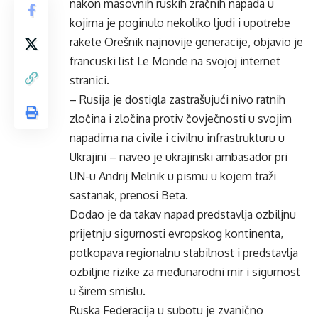
nakon masovnih ruskih zračnih napada u
kojima je poginulo nekoliko ljudi i upotrebe
rakete Orešnik najnovije generacije, objavio je
francuski list Le Monde na svojoj internet
stranici.
– Rusija je dostigla zastrašujući nivo ratnih
zločina i zločina protiv čovječnosti u svojim
napadima na civile i civilnu infrastrukturu u
Ukrajini – naveo je ukrajinski ambasador pri
UN-u Andrij Melnik u pismu u kojem traži
sastanak, prenosi Beta.
Dodao je da takav napad predstavlja ozbiljnu
prijetnju sigurnosti evropskog kontinenta,
potkopava regionalnu stabilnost i predstavlja
ozbiljne rizike za međunarodni mir i sigurnost
u širem smislu.
Ruska Federacija u subotu je zvanično