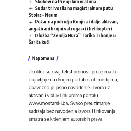
Skokovi na Prenjskim vratima
Sudar tri vozila na magistralnom putu
Stolac – Neum
Požar na području Konjica i dalje aktivan,
angažirani brojni vatrogasci i helikopteri
Izložba “Zemlja Nura” Tarika Trbonje u
Šarića kući
Napomena
Ukoliko se ovaj tekst prenosi, preuzima ili
objavljuje na drugim portalima ili medijima,
obavezno je jasno navođenje izvora uz
aktivan i vidljiv link prema portalu
www.mostarski.ba
. Svako preuzimanje
sadržaja bez navođenja izvora i linkovanja
smatra se kršenjem autorskih prava.