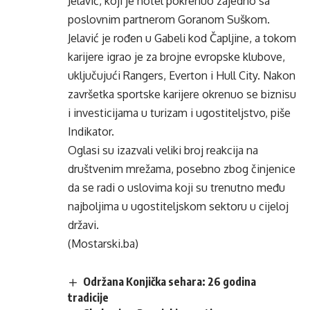
Jelavić, koji je hotel pokrenuo zajedno sa
poslovnim partnerom Goranom Suškom.
Jelavić je rođen u Gabeli kod Čapljine, a tokom
karijere igrao je za brojne evropske klubove,
uključujući Rangers, Everton i Hull City. Nakon
završetka sportske karijere okrenuo se biznisu
i investicijama u turizam i ugostiteljstvo, piše
Indikator
.
Oglasi su izazvali veliki broj reakcija na
društvenim mrežama, posebno zbog činjenice
da se radi o uslovima koji su trenutno među
najboljima u ugostiteljskom sektoru u cijeloj
državi.
(Mostarski.ba)
Održana Konjička sehara: 26 godina
tradicije