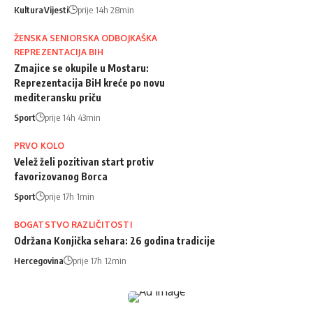
Kultura
Vijesti
prije 14h 28min
ŽENSKA SENIORSKA ODBOJKAŠKA
REPREZENTACIJA BIH
Zmajice se okupile u Mostaru:
Reprezentacija BiH kreće po novu
mediteransku priču
Sport
prije 14h 43min
PRVO KOLO
Velež želi pozitivan start protiv
favorizovanog Borca
Sport
prije 17h 1min
BOGATSTVO RAZLIČITOSTI
Održana Konjička sehara: 26 godina tradicije
Hercegovina
prije 17h 12min