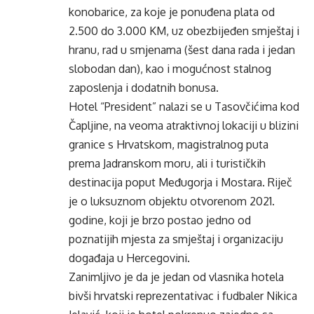
konobarice, za koje je ponuđena plata od
2.500 do 3.000 KM, uz obezbijeđen smještaj i
hranu, rad u smjenama (šest dana rada i jedan
slobodan dan), kao i mogućnost stalnog
zaposlenja i dodatnih bonusa.
Hotel “President” nalazi se u Tasovčićima kod
Čapljine, na veoma atraktivnoj lokaciji u blizini
granice s Hrvatskom, magistralnog puta
prema Jadranskom moru, ali i turističkih
destinacija poput Međugorja i Mostara. Riječ
je o luksuznom objektu otvorenom 2021.
godine, koji je brzo postao jedno od
poznatijih mjesta za smještaj i organizaciju
događaja u Hercegovini.
Zanimljivo je da je jedan od vlasnika hotela
bivši hrvatski reprezentativac i fudbaler Nikica