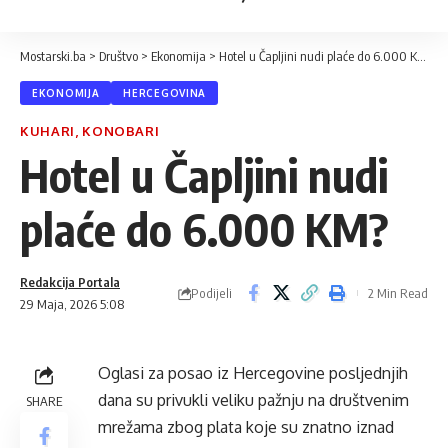
Mostarski.ba
>
Društvo
>
Ekonomija
>
Hotel u Čapljini nudi plaće do 6.000 KM?
EKONOMIJA
HERCEGOVINA
KUHARI, KONOBARI
Hotel u Čapljini nudi
plaće do 6.000 KM?
Redakcija Portala
Podijeli
2 Min Read
29 Maja, 2026 5:08
Oglasi za posao iz Hercegovine posljednjih
dana su privukli veliku pažnju na društvenim
SHARE
mrežama zbog plata koje su znatno iznad