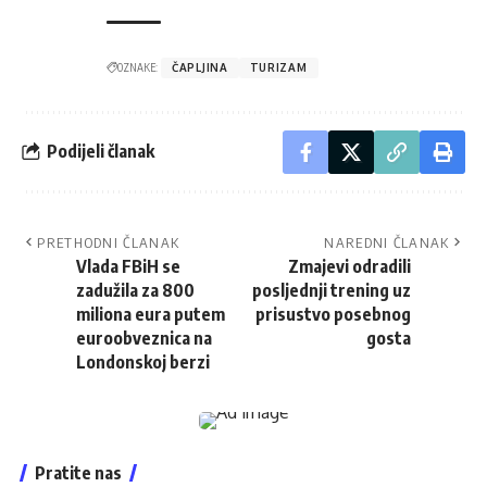
OZNAKE:
ČAPLJINA
TURIZAM
Podijeli članak
PRETHODNI ČLANAK
NAREDNI ČLANAK
Vlada FBiH se
Zmajevi odradili
zadužila za 800
posljednji trening uz
miliona eura putem
prisustvo posebnog
euroobveznica na
gosta
Londonskoj berzi
Pratite nas