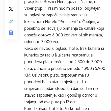
prosjeka u Bosni i Hercegovini. Naime, u
Viber grupi “Tražim nudim posao” objavljeni
su oglasi za zapošljavanje radnika u
luksuznom Hotelu “President” u Čapljini, a
posebno se izdvajaju primanja za kuhare koja
dosežu gotovo 6.000 konvertibilnih maraka,
odnosno 3.000 eura.
Kako se navodi u oglasu, hotel traži kuhara ili
kuharicu za rad u à la carte restoranu, a
ponuđena plata kreće se od 2.500 do 3.000
eura, odnosno približno između 4.900 i 5.900
KM. Uz visoku platu, zaposlenima su
ponuđeni besplatan smještaj, rad u
smjenama, jedan slobodan dan sedmično,
stalno zaposlenje, kao i godišnji odmor u
trajanju od dva puta po 12 dana.
Pored kuhara, hotel traži i konobare i