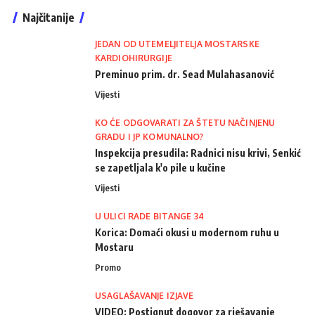
Najčitanije
JEDAN OD UTEMELJITELJA MOSTARSKE
KARDIOHIRURGIJE
Preminuo prim. dr. Sead Mulahasanović
Vijesti
KO ĆE ODGOVARATI ZA ŠTETU NAČINJENU
GRADU I JP KOMUNALNO?
Inspekcija presudila: Radnici nisu krivi, Senkić
se zapetljala k'o pile u kučine
Vijesti
U ULICI RADE BITANGE 34
Korica: Domaći okusi u modernom ruhu u
Mostaru
Promo
USAGLAŠAVANJE IZJAVE
VIDEO: Postignut dogovor za rješavanje