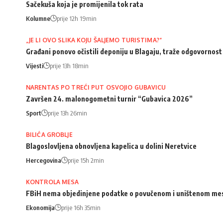
Sačekuša koja je promijenila tok rata
Kolumne
prije 12h 19min
„JE LI OVO SLIKA KOJU ŠALJEMO TURISTIMA?“
Građani ponovo očistili deponiju u Blagaju, traže odgovorno
Vijesti
prije 13h 18min
NARENTAS PO TREĆI PUT OSVOJIO GUBAVICU
Završen 24. malonogometni turnir “Gubavica 2026”
Sport
prije 13h 26min
BILIĆA GROBLJE
Blagoslovljena obnovljena kapelica u dolini Neretvice
Hercegovina
prije 15h 2min
KONTROLA MESA
FBiH nema objedinjene podatke o povučenom i uništenom me
Ekonomija
prije 16h 35min