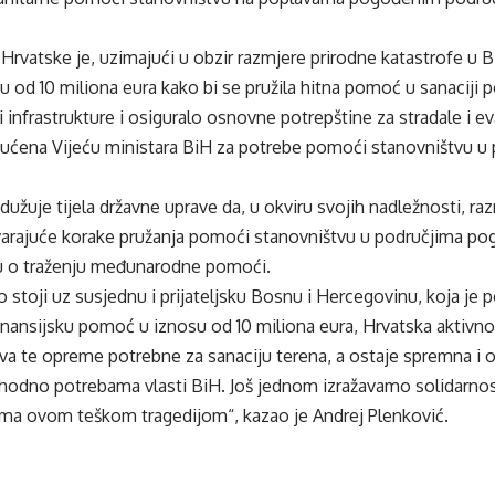
Hrvatske je, uzimajući u obzir razmjere prirodne katastrofe u Bi
u od 10 miliona eura kako bi se pružila hitna pomoć u sanaciji p
nfrastrukture i osiguralo osnovne potrepštine za stradale i ev
ućena Vijeću ministara BiH za potrebe pomoći stanovništvu 
dužuje tijela državne uprave da, u okviru svojih nadležnosti, r
rajuće korake pružanja pomoći stanovništvu u područjima po
u o traženju međunarodne pomoći.
 stoji uz susjednu i prijateljsku Bosnu i Hercegovinu, koja je
nansijsku pomoć u iznosu od 10 miliona eura, Hrvatska aktivno 
va te opreme potrebne za sanaciju terena, a ostaje spremna i 
hodno potrebama vlasti BiH. Još jednom izražavamo solidarnos
a ovom teškom tragedijom“, kazao je Andrej Plenković.