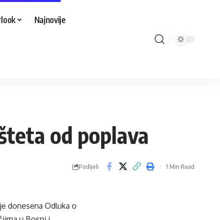
look
Najnovije
 šteta od poplava
Podijeli
1 Min Read
j je donesena Odluka o
jima u Bosni i