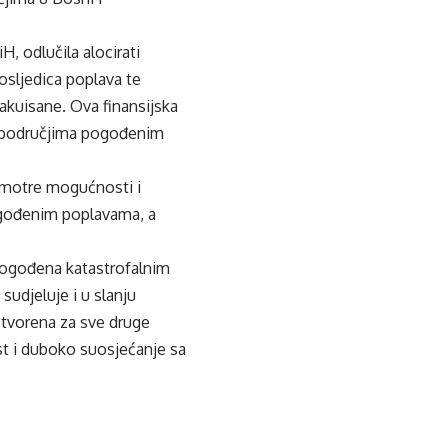
H, odlučila alocirati
osljedica poplava te
akuisane. Ova finansijska
u područjima pogođenim
azmotre mogućnosti i
gođenim poplavama, a
 pogođena katastrofalnim
sudjeluje i u slanju
otvorena za sve druge
t i duboko suosjećanje sa