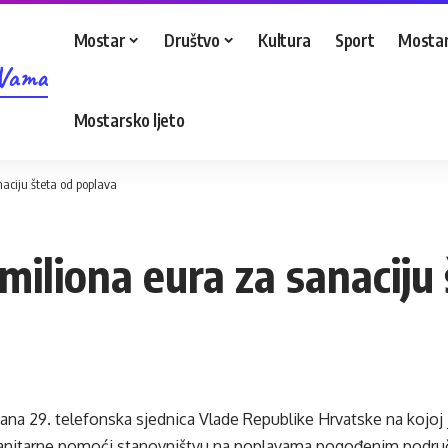
Mostar
Društvo
Kultura
Sport
Mostar
 Vama
Mostarsko ljeto
aciju šteta od poplava
miliona eura za sanaciju
žana 29. telefonska sjednica Vlade Republike Hrvatske na kojo
nitarne pomoći stanovništvu na poplavama pogođenim područ