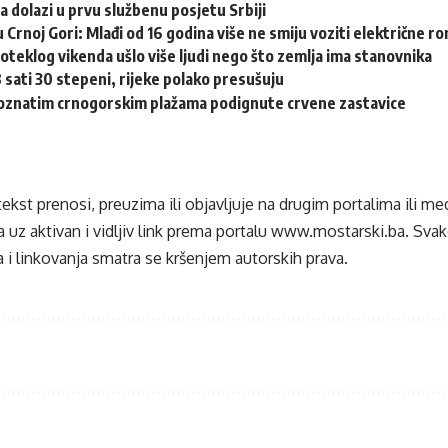
a dolazi u prvu službenu posjetu Srbiji
u Crnoj Gori: Mlađi od 16 godina više ne smiju voziti električne r
oteklog vikenda ušlo više ljudi nego što zemlja ima stanovnika
 sati 30 stepeni, rijeke polako presušuju
znatim crnogorskim plažama podignute crvene zastavice
tekst prenosi, preuzima ili objavljuje na drugim portalima ili m
 uz aktivan i vidljiv link prema portalu
www.mostarski.ba
. Sva
 i linkovanja smatra se kršenjem autorskih prava.