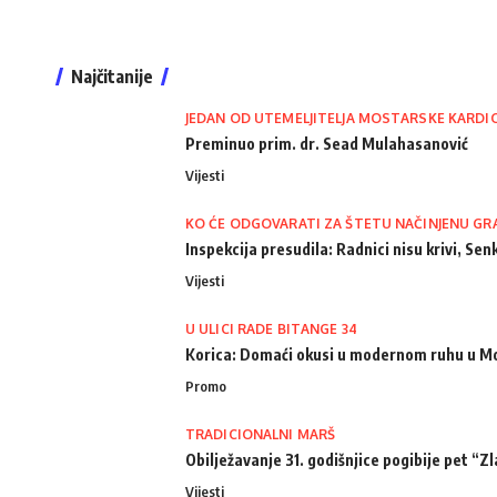
Najčitanije
JEDAN OD UTEMELJITELJA MOSTARSKE KARDI
Preminuo prim. dr. Sead Mulahasanović
Vijesti
KO ĆE ODGOVARATI ZA ŠTETU NAČINJENU GR
Inspekcija presudila: Radnici nisu krivi, Senk
Vijesti
U ULICI RADE BITANGE 34
Korica: Domaći okusi u modernom ruhu u M
Promo
TRADICIONALNI MARŠ
Obilježavanje 31. godišnjice pogibije pet “Zla
Vijesti