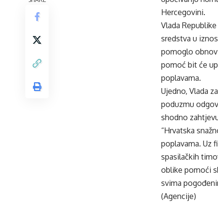
Hercegovini.
Vlada Republike 
sredstva u iznos
pomoglo obnovi i
pomoć bit će up
poplavama.
Ujedno, Vlada za
poduzmu odgova
shodno zahtjev
“Hrvatska snažno
poplavama. Uz fi
spasilačkih timo
oblike pomoći s
svima pogođenim
(Agencije)