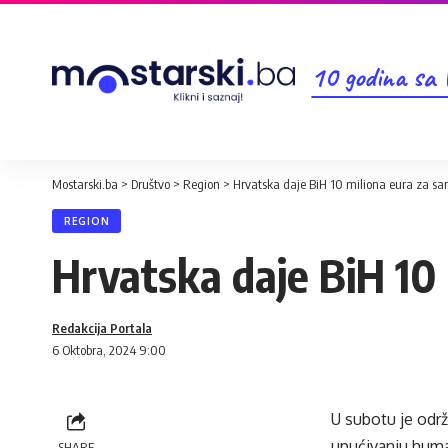
10 godina sa
Mostarski.ba
>
Društvo
>
Region
>
Hrvatska daje BiH 10 miliona eura za san
REGION
Hrvatska daje BiH 10 
Redakcija Portala
6 Oktobra, 2024 9:00
U subotu je odr
upućivanju huma
SHARE