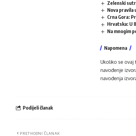
Zelenski sutr
Nova pravila 
Crna Gora: Pr
Hrvatska: U 8
Na mnogim po
Napomena
Ukoliko se ovaj 
navođenje izvora
navođenja izvora
Podijeli članak
PRETHODNI ČLANAK