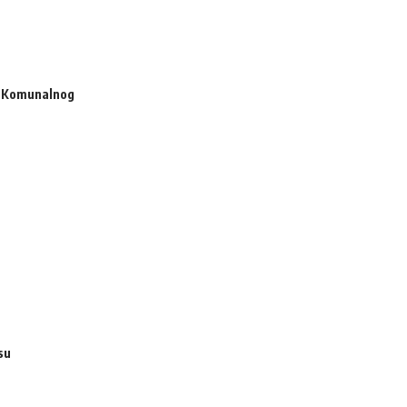
st Komunalnog
su