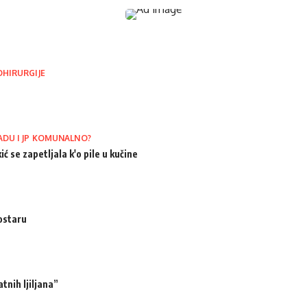
OHIRURGIJE
ADU I JP KOMUNALNO?
ić se zapetljala k'o pile u kučine
ostaru
tnih ljiljana”