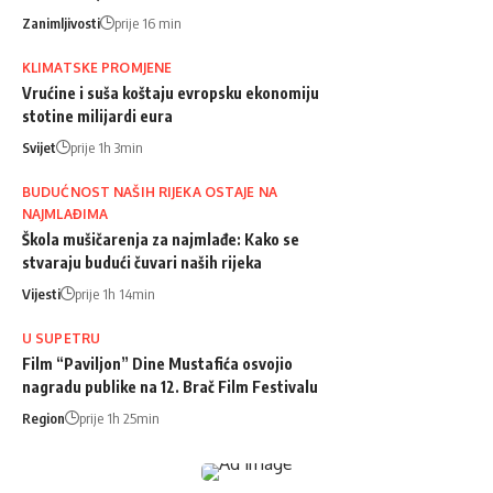
Zanimljivosti
prije 16 min
KLIMATSKE PROMJENE
Vrućine i suša koštaju evropsku ekonomiju
stotine milijardi eura
Svijet
prije 1h 3min
BUDUĆNOST NAŠIH RIJEKA OSTAJE NA
NAJMLAĐIMA
Škola mušičarenja za najmlađe: Kako se
stvaraju budući čuvari naših rijeka
Vijesti
prije 1h 14min
U SUPETRU
Film “Paviljon” Dine Mustafića osvojio
nagradu publike na 12. Brač Film Festivalu
Region
prije 1h 25min