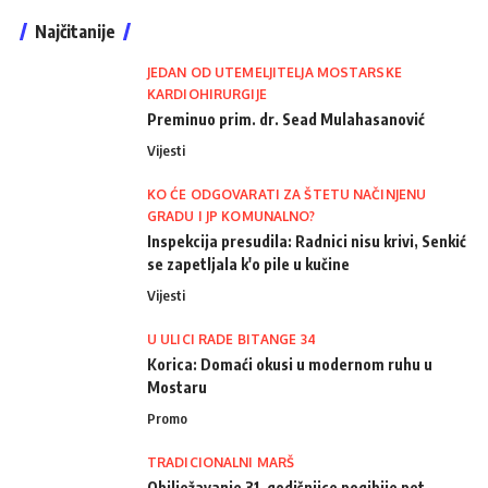
Najčitanije
JEDAN OD UTEMELJITELJA MOSTARSKE
KARDIOHIRURGIJE
Preminuo prim. dr. Sead Mulahasanović
Vijesti
KO ĆE ODGOVARATI ZA ŠTETU NAČINJENU
GRADU I JP KOMUNALNO?
Inspekcija presudila: Radnici nisu krivi, Senkić
se zapetljala k'o pile u kučine
Vijesti
U ULICI RADE BITANGE 34
Korica: Domaći okusi u modernom ruhu u
Mostaru
Promo
TRADICIONALNI MARŠ
Obilježavanje 31. godišnjice pogibije pet