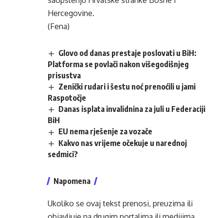
saopštenju Hrvatske stranke Bosne i
Hercegovine.
(Fena)
Glovo od danas prestaje poslovati u BiH:
Platforma se povlači nakon višegodišnjeg
prisustva
Zenički rudari i šestu noć prenoćili u jami
Raspotočje
Danas isplata invalidnina za juli u Federaciji
BiH
EU nema rješenje za vozače
Kakvo nas vrijeme očekuje u narednoj
sedmici?
Napomena
Ukoliko se ovaj tekst prenosi, preuzima ili
objavljuje na drugim portalima ili medijima,