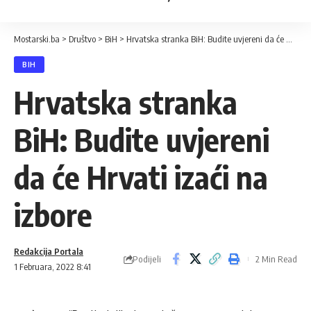
Mostarski.ba
>
Društvo
>
BiH
>
Hrvatska stranka BiH: Budite uvjereni da će Hrvati izaći na izbore
BIH
Hrvatska stranka
BiH: Budite uvjereni
da će Hrvati izaći na
izbore
Redakcija Portala
Podijeli
2 Min Read
1 Februara, 2022 8:41