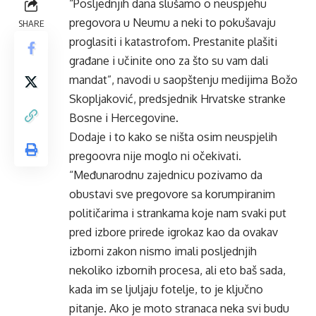
“Posljednjih dana slušamo o neuspjehu
pregovora u Neumu a neki to pokušavaju
SHARE
proglasiti i katastrofom. Prestanite plašiti
građane i učinite ono za što su vam dali
mandat”, navodi u saopštenju medijima Božo
Skopljaković, predsjednik Hrvatske stranke
Bosne i Hercegovine.
Dodaje i to kako se ništa osim neuspjelih
pregoovra nije moglo ni očekivati.
“Međunarodnu zajednicu pozivamo da
obustavi sve pregovore sa korumpiranim
političarima i strankama koje nam svaki put
pred izbore prirede igrokaz kao da ovakav
izborni zakon nismo imali posljednjih
nekoliko izbornih procesa, ali eto baš sada,
kada im se ljuljaju fotelje, to je ključno
pitanje. Ako je moto stranaca neka svi budu