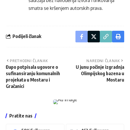
sadržaja bez navođenja izvora i linkovanja
smatra se kršenjem autorskih prava.
Podijeli članak
PRETHODNI ČLANAK
NAREDNI ČLANAK
Đapo potpisala ugovore o
U junu počinje izgradnja
sufinansiranju komunalnih
Olimpijskog bazena u
projekata u Mostaru i
Mostaru
Gračanici
Pratite nas