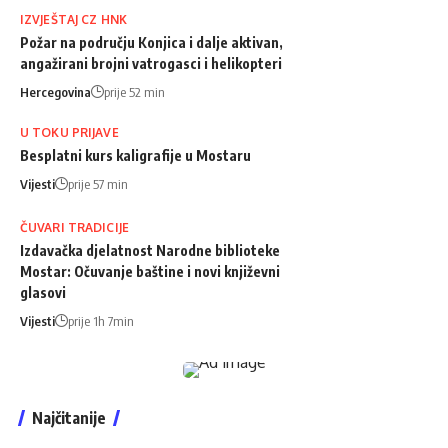
IZVJEŠTAJ CZ HNK
Požar na području Konjica i dalje aktivan,
angažirani brojni vatrogasci i helikopteri
Hercegovina
prije 52 min
U TOKU PRIJAVE
Besplatni kurs kaligrafije u Mostaru
Vijesti
prije 57 min
ČUVARI TRADICIJE
Izdavačka djelatnost Narodne biblioteke
Mostar: Očuvanje baštine i novi književni
glasovi
Vijesti
prije 1h 7min
Najčitanije