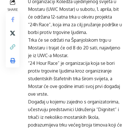
U organizaciji Koledža ujedinjenog svijeta u
Mostaru (UWC Mostar) u subotu, 1. aprila, bit
SHARE
će održana 12-satna trka u okviru projekta
“24h Race”, koja ima za cilj pružanje podrške u
borbi protiv trgovine ljudima.
Trka će se održati na Španjolskom trgu u
Mostaru i trajat će od 8 do 20 sati, najavljeno
je iz UWC-a Mostar.
“24 Hour Race” je organizacija koja se bori
protiv trgovine ljudima kroz organiziranje
studentskih štafetnih trka širom svijeta, a
Mostar će ove godine imati svoj prvi događaj
ove vrste.
Događaj u kojemu zajedno s organizatorima,
učestvuju predstavnici Udruženja “Dignitet” i
trkači iz nekoliko mostarskih škola,
podrazumijeva trku većeg broja timova koji će