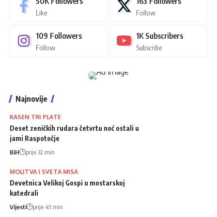
50K
Followers
163
Followers
Like
Follow
109
Followers
1K
Subscribers
Follow
Subscribe
Najnovije
KASEN TRI PLATE
Deset zeničkih rudara četvrtu noć ostali u
jami Raspotočje
BiH
prije 32 min
MOLITVA I SVETA MISA
Devetnica Velikoj Gospi u mostarskoj
katedrali
Vijesti
prije 45 min