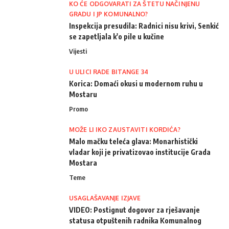
KO ĆE ODGOVARATI ZA ŠTETU NAČINJENU
GRADU I JP KOMUNALNO?
Inspekcija presudila: Radnici nisu krivi, Senkić
se zapetljala k'o pile u kučine
Vijesti
U ULICI RADE BITANGE 34
Korica: Domaći okusi u modernom ruhu u
Mostaru
Promo
MOŽE LI IKO ZAUSTAVITI KORDIĆA?
Malo mačku teleća glava: Monarhistički
vladar koji je privatizovao institucije Grada
Mostara
Teme
USAGLAŠAVANJE IZJAVE
VIDEO: Postignut dogovor za rješavanje
statusa otpuštenih radnika Komunalnog