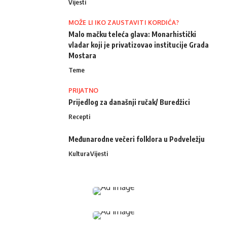
Vijesti
MOŽE LI IKO ZAUSTAVITI KORDIĆA?
Malo mačku teleća glava: Monarhistički
vladar koji je privatizovao institucije Grada
Mostara
Teme
PRIJATNO
Prijedlog za današnji ručak/ Buredžici
Recepti
Međunarodne večeri folklora u Podveležju
Kultura
Vijesti