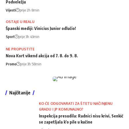
Podveležju
Vijesti
prije 2h 8min
OSTAJE U REALU
Španski mediji: Vinicius Junior odlučio!
Sport
prije 3h 43min
NE PROPUSTITE
Nova Kort vikend akcija od 7. 8. do 9. 8.
Promo
prije 3h 58min
Najčitanije
KO ĆE ODGOVARATI ZA ŠTETU NAČINJENU
GRADU I JP KOMUNALNO?
Inspekcija presudila: Radnici nisu krivi, Senkić
se zapetljala k'o pile u kučine