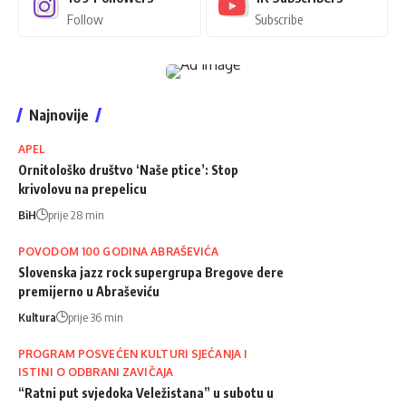
Follow
Subscribe
Najnovije
APEL
Ornitološko društvo ‘Naše ptice’: Stop
krivolovu na prepelicu
BiH
prije 28 min
POVODOM 100 GODINA ABRAŠEVIĆA
Slovenska jazz rock supergrupa Bregove dere
premijerno u Abraševiću
Kultura
prije 36 min
PROGRAM POSVEĆEN KULTURI SJEĆANJA I
ISTINI O ODBRANI ZAVIČAJA
“Ratni put svjedoka Veležistana” u subotu u