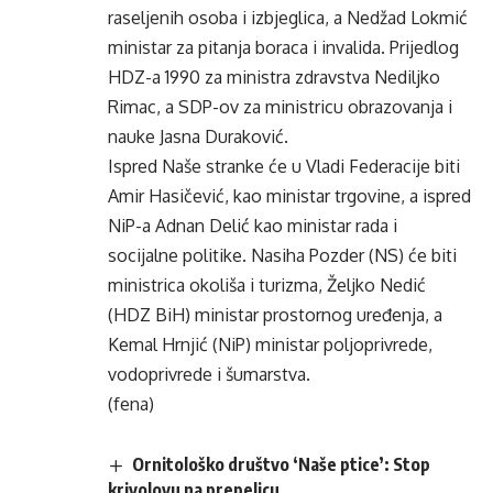
raseljenih osoba i izbjeglica, a Nedžad Lokmić
ministar za pitanja boraca i invalida. Prijedlog
HDZ-a 1990 za ministra zdravstva Nediljko
Rimac, a SDP-ov za ministricu obrazovanja i
nauke Jasna Duraković.
Ispred Naše stranke će u Vladi Federacije biti
Amir Hasičević, kao ministar trgovine, a ispred
NiP-a Adnan Delić kao ministar rada i
socijalne politike. Nasiha Pozder (NS) će biti
ministrica okoliša i turizma, Željko Nedić
(HDZ BiH) ministar prostornog uređenja, a
Kemal Hrnjić (NiP) ministar poljoprivrede,
vodoprivrede i šumarstva.
(fena)
Ornitološko društvo ‘Naše ptice’: Stop
krivolovu na prepelicu