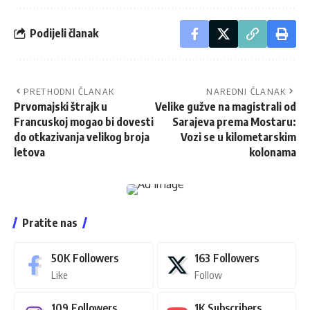
Podijeli članak
PRETHODNI ČLANAK
NAREDNI ČLANAK
Prvomajski štrajk u
Velike gužve na magistrali od
Francuskoj mogao bi dovesti
Sarajeva prema Mostaru:
do otkazivanja velikog broja
Vozi se u kilometarskim
letova
kolonama
Pratite nas
50K
Followers
163
Followers
Like
Follow
109
Followers
1K
Subscribers