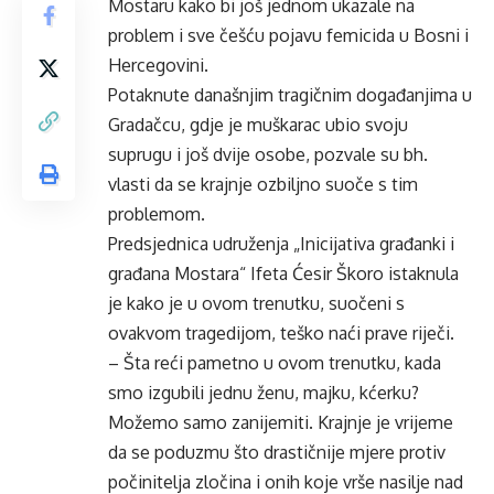
Mostaru kako bi još jednom ukazale na
problem i sve češću pojavu femicida u Bosni i
Hercegovini.
Potaknute današnjim tragičnim događanjima u
Gradačcu, gdje je muškarac ubio svoju
suprugu i još dvije osobe, pozvale su bh.
vlasti da se krajnje ozbiljno suoče s tim
problemom.
Predsjednica udruženja „Inicijativa građanki i
građana Mostara“ Ifeta Ćesir Škoro istaknula
je kako je u ovom trenutku, suočeni s
ovakvom tragedijom, teško naći prave riječi.
– Šta reći pametno u ovom trenutku, kada
smo izgubili jednu ženu, majku, kćerku?
Možemo samo zanijemiti. Krajnje je vrijeme
da se poduzmu što drastičnije mjere protiv
počinitelja zločina i onih koje vrše nasilje nad