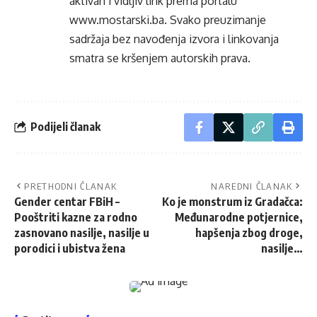
aktivan i vidljiv link prema portalu
www.mostarski.ba
. Svako preuzimanje
sadržaja bez navođenja izvora i linkovanja
smatra se kršenjem autorskih prava.
Podijeli članak
PRETHODNI ČLANAK
NAREDNI ČLANAK
Gender centar FBiH –
Ko je monstrum iz Gradačca:
Pooštriti kazne za rodno
Međunarodne potjernice,
zasnovano nasilje, nasilje u
hapšenja zbog droge,
porodici i ubistva žena
nasilje…