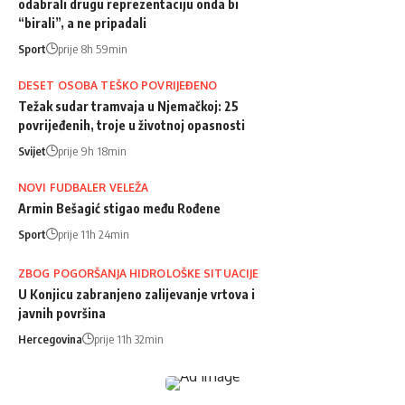
odabrali drugu reprezentaciju onda bi
“birali”, a ne pripadali
Sport
prije 8h 59min
DESET OSOBA TEŠKO POVRIJEĐENO
Težak sudar tramvaja u Njemačkoj: 25
povrijeđenih, troje u životnoj opasnosti
Svijet
prije 9h 18min
NOVI FUDBALER VELEŽA
Armin Bešagić stigao među Rođene
Sport
prije 11h 24min
ZBOG POGORŠANJA HIDROLOŠKE SITUACIJE
U Konjicu zabranjeno zalijevanje vrtova i
javnih površina
Hercegovina
prije 11h 32min