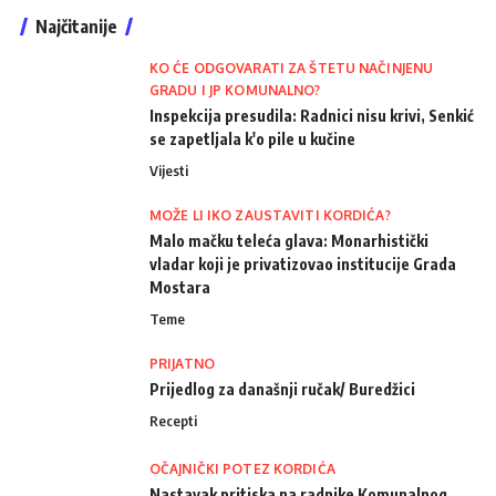
Najčitanije
KO ĆE ODGOVARATI ZA ŠTETU NAČINJENU
GRADU I JP KOMUNALNO?
Inspekcija presudila: Radnici nisu krivi, Senkić
se zapetljala k'o pile u kučine
Vijesti
MOŽE LI IKO ZAUSTAVITI KORDIĆA?
Malo mačku teleća glava: Monarhistički
vladar koji je privatizovao institucije Grada
Mostara
Teme
PRIJATNO
Prijedlog za današnji ručak/ Buredžici
Recepti
OČAJNIČKI POTEZ KORDIĆA
Nastavak pritiska na radnike Komunalnog