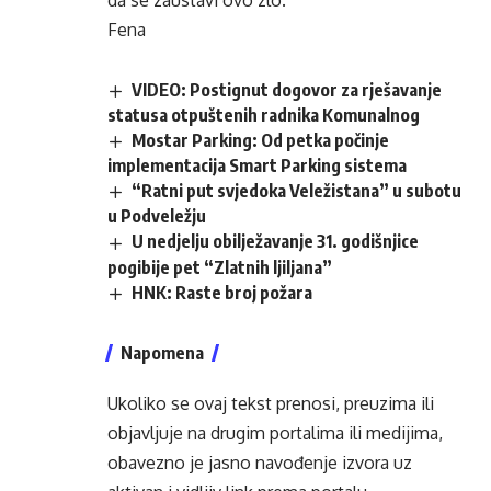
da se zaustavi ovo zlo.
Fena
VIDEO: Postignut dogovor za rješavanje
statusa otpuštenih radnika Komunalnog
Mostar Parking: Od petka počinje
implementacija Smart Parking sistema
“Ratni put svjedoka Veležistana” u subotu
u Podveležju
U nedjelju obilježavanje 31. godišnjice
pogibije pet “Zlatnih ljiljana”
HNK: Raste broj požara
Napomena
Ukoliko se ovaj tekst prenosi, preuzima ili
objavljuje na drugim portalima ili medijima,
obavezno je jasno navođenje izvora uz