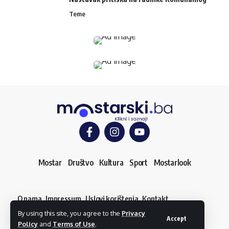
Teme
Mostar
Društvo
Kultura
Sport
Mostarlook
O nama
Impressum
Uslovi korištenja
Kontakt
Dojavi vijest
By using this site, you agree to the
Privacy
© mostarski.ba. Sva prava pridržana
Accept
Policy
and
Terms of Use
.