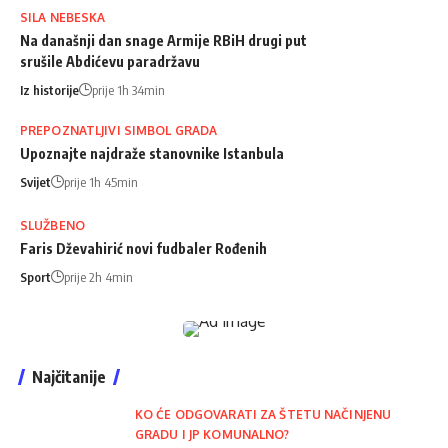
SILA NEBESKA
Na današnji dan snage Armije RBiH drugi put
srušile Abdićevu paradržavu
Iz historije
prije 1h 34min
PREPOZNATLJIVI SIMBOL GRADA
Upoznajte najdraže stanovnike Istanbula
Svijet
prije 1h 45min
SLUŽBENO
Faris Dževahirić novi fudbaler Rođenih
Sport
prije 2h 4min
Najčitanije
KO ĆE ODGOVARATI ZA ŠTETU NAČINJENU
GRADU I JP KOMUNALNO?