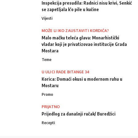
Inspekcija presudila: Radnici nisu krivi, Senkić
se zapetljala k'o pile u kučine
Vijesti
MOŽE LI IKO ZAUSTAVITI KORDIĆA?
Malo mačku teleća glava: Monarhistički
vladar koji je privatizovao institucije Grada
Mostara
Teme
U ULICI RADE BITANGE 34
Korica: Domaći okusi u modernom ruhu u
Mostaru
Promo
PRIJATNO
Prijedlog za današnji ručak/ Buredžici
Recepti