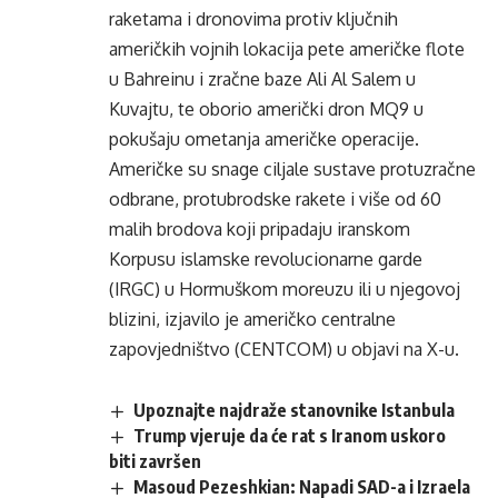
raketama i dronovima protiv ključnih
američkih vojnih lokacija pete američke flote
u Bahreinu i zračne baze Ali Al Salem u
Kuvajtu, te oborio američki dron MQ9 u
pokušaju ometanja američke operacije.
Američke su snage ciljale sustave protuzračne
odbrane, protubrodske rakete i više od 60
malih brodova koji pripadaju iranskom
Korpusu islamske revolucionarne garde
(IRGC) u Hormuškom moreuzu ili u njegovoj
blizini, izjavilo je američko centralne
zapovjedništvo (CENTCOM) u objavi na X-u.
Upoznajte najdraže stanovnike Istanbula
Trump vjeruje da će rat s Iranom uskoro
biti završen
Masoud Pezeshkian: Napadi SAD-a i Izraela