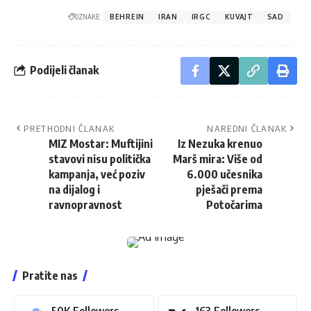
OZNAKE:
BEHREIN
IRAN
IRGC
KUVAJT
SAD
Podijeli članak
PRETHODNI ČLANAK
NAREDNI ČLANAK
MIZ Mostar: Muftijini
Iz Nezuka krenuo
stavovi nisu politička
Marš mira: Više od
kampanja, već poziv
6.000 učesnika
na dijalog i
pješači prema
ravnopravnost
Potočarima
Pratite nas
50K
Followers
163
Followers