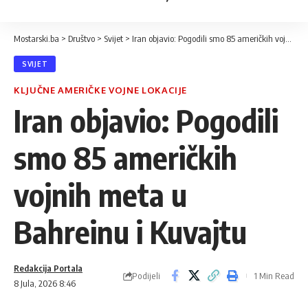
Mostarski.ba
>
Društvo
>
Svijet
>
Iran objavio: Pogodili smo 85 američkih vojnih meta u Bahreinu i Kuvajtu
SVIJET
KLJUČNE AMERIČKE VOJNE LOKACIJE
Iran objavio: Pogodili
smo 85 američkih
vojnih meta u
Bahreinu i Kuvajtu
Redakcija Portala
Podijeli
1 Min Read
8 Jula, 2026 8:46