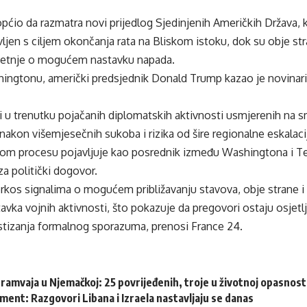
općio da razmatra novi prijedlog Sjedinjenih Američkih Država,
ljen s ciljem okončanja rata na Bliskom istoku, dok su obje st
rijetnje o mogućem nastavku napada.
ingtonu, američki predsjednik Donald Trump kazao je novinari
i u trenutku pojačanih diplomatskih aktivnosti usmjerenih na s
nakon višemjesečnih sukoba i rizika od šire regionalne eskalaci
vom procesu pojavljuje kao posrednik između Washingtona i T
za politički dogovor.
kos signalima o mogućem približavanju stavova, obje strane i d
ka vojnih aktivnosti, što pokazuje da pregovori ostaju osjetlji
tizanja formalnog sporazuma, prenosi France 24.
ramvaja u Njemačkoj: 25 povrijeđenih, troje u životnoj opasnost
ent: Razgovori Libana i Izraela nastavljaju se danas