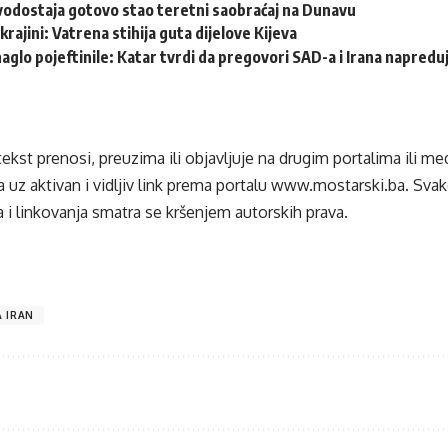
vodostaja gotovo stao teretni saobraćaj na Dunavu
krajini: Vatrena stihija guta dijelove Kijeva
naglo pojeftinile: Katar tvrdi da pregovori SAD-a i Irana napredu
tekst prenosi, preuzima ili objavljuje na drugim portalima ili m
 uz aktivan i vidljiv link prema portalu
www.mostarski.ba
. Sva
 i linkovanja smatra se kršenjem autorskih prava.
 IRAN