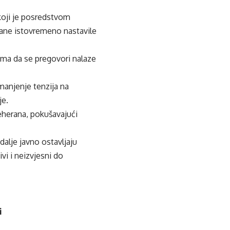
 koji je posredstvom
rane istovremeno nastavile
ma da se pregovori nalaze
manjenje tenzija na
je.
eherana, pokušavajući
alje javno ostavljaju
vi i neizvjesni do
i