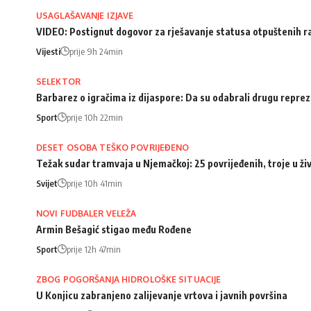
USAGLAŠAVANJE IZJAVE
VIDEO: Postignut dogovor za rješavanje statusa otpuštenih 
Vijesti
prije 9h 24min
SELEKTOR
Barbarez o igračima iz dijaspore: Da su odabrali drugu repreze
Sport
prije 10h 22min
DESET OSOBA TEŠKO POVRIJEĐENO
Težak sudar tramvaja u Njemačkoj: 25 povrijeđenih, troje u ži
Svijet
prije 10h 41min
NOVI FUDBALER VELEŽA
Armin Bešagić stigao među Rođene
Sport
prije 12h 47min
ZBOG POGORŠANJA HIDROLOŠKE SITUACIJE
U Konjicu zabranjeno zalijevanje vrtova i javnih površina