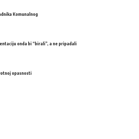
radnika Komunalnog
ntaciju onda bi “birali”, a ne pripadali
votnoj opasnosti