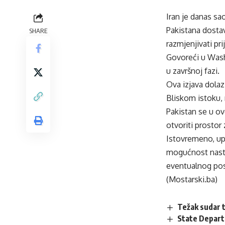
Iran je danas sa
Pakistana dostav
SHARE
razmjenjivati p
Govoreći u Wash
u završnoj fazi.
Ova izjava dolaz
Bliskom istoku, 
Pakistan se u o
otvoriti prostor 
Istovremeno, upr
mogućnost nastav
eventualnog pos
(Mostarski.ba)
Težak sudar t
State Departm