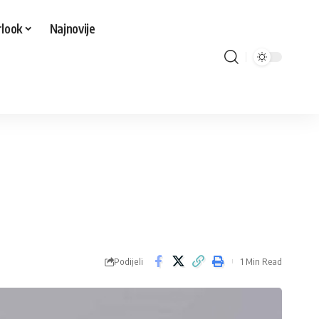
look
Najnovije
Podijeli
1 Min Read