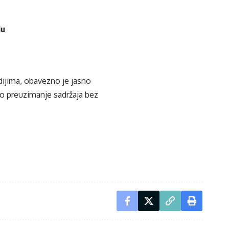
ju
edijima, obavezno je jasno
ko preuzimanje sadržaja bez