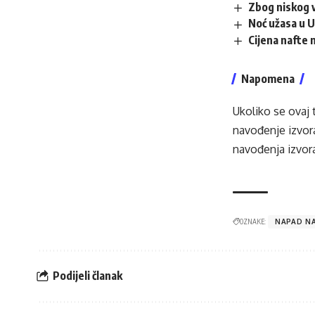
Zbog niskog 
Noć užasa u U
Cijena nafte 
Napomena
Ukoliko se ovaj 
navođenje izvora
navođenja izvora
OZNAKE:
NAPAD NA
Podijeli članak