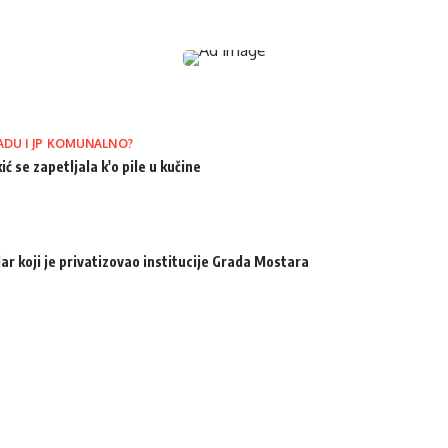
ADU I JP KOMUNALNO?
ić se zapetljala k'o pile u kučine
ar koji je privatizovao institucije Grada Mostara