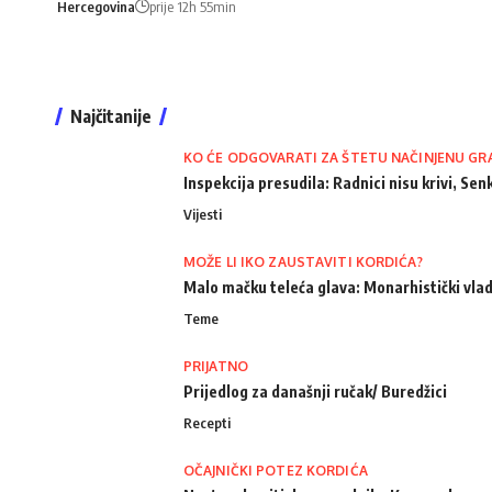
Hercegovina
prije 12h 55min
Najčitanije
KO ĆE ODGOVARATI ZA ŠTETU NAČINJENU GR
Inspekcija presudila: Radnici nisu krivi, Senk
Vijesti
MOŽE LI IKO ZAUSTAVITI KORDIĆA?
Malo mačku teleća glava: Monarhistički vlad
Teme
PRIJATNO
Prijedlog za današnji ručak/ Buredžici
Recepti
OČAJNIČKI POTEZ KORDIĆA