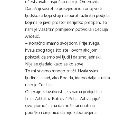
učestvovali – ispričao nam je Omerović.
Današnji susret je posvjedočio i onoj vrsti
ljudskosti koja stoji nasuprot različitih podjela
kojima je javni prostor nerijetko pretrpan. To
nam je vlastitim primjerom potvrdila i Cecilija
Anđelić.
– Konačno imamo svoj dom. Prije svega,
hvala zbog toga što ste i ovom akcijom
pokazali da smo svi ljudi i da smo jednaki.
Nije se gledalo kako se ko zove.
To mi stvarno mnogo znači. Hvala svim
ljudima, a sad, ako Bog da, idemo dalje – rekla
nam je Cecilija.
Osjećaje zahvalnosti je s nama podijelila i
Lejla Zalihić iz Butrović Polja. Zahvaljujući
ovoj pomoći, zna da može računati na
podršku i činjenicu da nije zaboravljena.