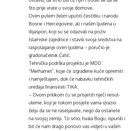
ostavili, da smo bili uz njih i trudili se da se
što prije vrate u svoje domove.
Ovim putem želim uputiti čestitku i narodu
Bosne i Hercegovine, ali i našim ljudima u
dijaspori, koji su se odazvali na poziv
Islamske zajednice i stavili svoja sredstva na
raspolaganje ovim ljudima – poručio je
gradonačelnik Ćatić.
Tehnička podrška projektu je MDD
“Merhamet”, koje će izgrađene kuće opremiti
i namještajem, dok će nabavku tehničkih
uređaja finansirati TIKA.
– Ovom prilikom ću se prisjetiti riječi reisul-
uleme, koji je tokom posjete vama izrazio
želju da se ne raseljavate, nego da ostanete
na svojoj zemlji. To smo, hvala Bogu, ispunili i
bit će nam drago ponovo vas vidjeti u vašim