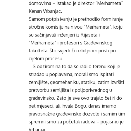
domovima – istakao je direktor “Merhameta”
Kenan Vrbanjac.
Samom potpisivanju je prethodilo formiranje
stručne komisiju na nivou “Merhameta”, koju
su sačinjavali inženjeri iz Rijaseta i
“Merhameta” i profesori s Građevinskog
fakulteta, što svjedoči ozbiljnom pristupu
cijelom procesu.
– S obzirom na to da se radi o terenu koji je
stradao u poplavama, morali smo ispitati
zemljište, geomehaniku, statiku, zatim izvršiti
pretvorbu zemljišta iz poljoprivrednog u
građevinsko. Zato je sve ovo trajalo četiri do
pet mjeseci, ali, hvala Bogu, danas imamo
pravosnažne građevinske dozvole i samim tim
spremni smo za početak radova – pojasnio je
Vrbanjac.