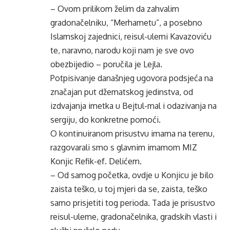
– Ovom prilikom želim da zahvalim
gradonačelniku, “Merhametu”, a posebno
Islamskoj zajednici, reisul-ulemi Kavazoviću
te, naravno, narodu koji nam je sve ovo
obezbijedio – poručila je Lejla.
Potpisivanje današnjeg ugovora podsjeća na
značajan put džematskog jedinstva, od
izdvajanja imetka u Bejtul-mal i odazivanja na
sergiju, do konkretne pomoći.
O kontinuiranom prisustvu imama na terenu,
razgovarali smo s glavnim imamom MIZ
Konjic Refik-ef. Delićem.
– Od samog početka, ovdje u Konjicu je bilo
zaista teško, u toj mjeri da se, zaista, teško
samo prisjetiti tog perioda. Tada je prisustvo
reisul-uleme, gradonačelnika, gradskih vlasti i