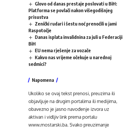
Glovo od danas prestaje poslovati u BiH:
Platforma se povlači nakon višegodišnjeg
prisustva
Zenički rudari i šestu noć prenoćili u jami
Raspotočje
Danas isplata invalidnina za juli u Federaciji
BiH
EU nema rješenje za vozače
Kakvo nas vrijeme očekuje u narednoj
sedmici?
Napomena
Ukoliko se ovaj tekst prenosi, preuzima ili
objavljuje na drugim portalima ili medijima,
obavezno je jasno navođenje izvora uz
aktivan i vidljiv link prema portalu
www.mostarski.ba
. Svako preuzimanje