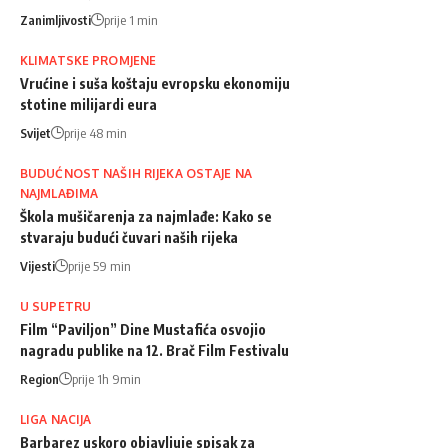
Zanimljivosti
prije 1 min
KLIMATSKE PROMJENE
Vrućine i suša koštaju evropsku ekonomiju
stotine milijardi eura
Svijet
prije 48 min
BUDUĆNOST NAŠIH RIJEKA OSTAJE NA
NAJMLAĐIMA
Škola mušičarenja za najmlađe: Kako se
stvaraju budući čuvari naših rijeka
Vijesti
prije 59 min
U SUPETRU
Film “Paviljon” Dine Mustafića osvojio
nagradu publike na 12. Brač Film Festivalu
Region
prije 1h 9min
LIGA NACIJA
Barbarez uskoro objavljuje spisak za