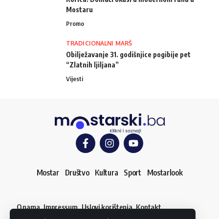
Mostaru
Promo
TRADICIONALNI MARŠ
Obilježavanje 31. godišnjice pogibije pet
“Zlatnih ljiljana”
Vijesti
Mostar
Društvo
Kultura
Sport
Mostarlook
O nama
Impressum
Uslovi korištenja
Kontakt
Dojavi vijest