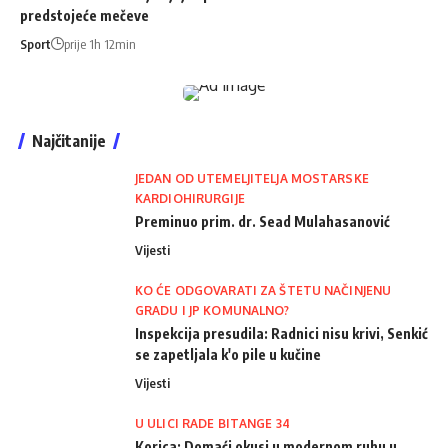
predstojeće mečeve
Sport
prije 1h 12min
Najčitanije
JEDAN OD UTEMELJITELJA MOSTARSKE
KARDIOHIRURGIJE
Preminuo prim. dr. Sead Mulahasanović
Vijesti
KO ĆE ODGOVARATI ZA ŠTETU NAČINJENU
GRADU I JP KOMUNALNO?
Inspekcija presudila: Radnici nisu krivi, Senkić
se zapetljala k'o pile u kučine
Vijesti
U ULICI RADE BITANGE 34
Korica: Domaći okusi u modernom ruhu u