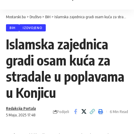
Mostarski.ba
>
Društvo
>
BiH
>
Islamska zajednica gradi osam kuća za stradale u poplavama u Konjicu
BIH
IZDVOJENO
Islamska zajednica
gradi osam kuća za
stradale u poplavama
u Konjicu
Redakcija Portala
Podijeli
6 Min Read
5 Maja, 2025 17:48