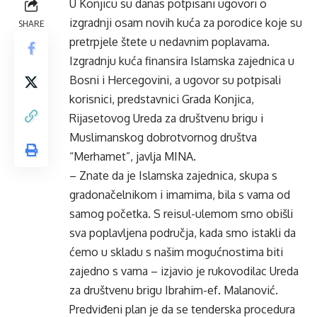
U Konjicu su danas potpisani ugovori o
izgradnji osam novih kuća za porodice koje su
SHARE
pretrpjele štete u nedavnim poplavama.
Izgradnju kuća finansira Islamska zajednica u
Bosni i Hercegovini, a ugovor su potpisali
korisnici, predstavnici Grada Konjica,
Rijasetovog Ureda za društvenu brigu i
Muslimanskog dobrotvornog društva
“Merhamet”, javlja MINA.
– Znate da je Islamska zajednica, skupa s
gradonačelnikom i imamima, bila s vama od
samog početka. S reisul-ulemom smo obišli
sva poplavljena područja, kada smo istakli da
ćemo u skladu s našim mogućnostima biti
zajedno s vama – izjavio je rukovodilac Ureda
za društvenu brigu Ibrahim-ef. Malanović.
Predviđeni plan je da se tenderska procedura