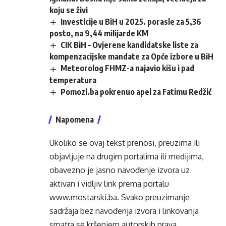
koju se živi
Investicije u BiH u 2025. porasle za 5,36
posto, na 9,44 milijarde KM
CIK BiH – Ovjerene kandidatske liste za
kompenzacijske mandate za Opće izbore u BiH
Meteorolog FHMZ-a najavio kišu i pad
temperatura
Pomozi.ba pokrenuo apel za Fatimu Redžić
Napomena
Ukoliko se ovaj tekst prenosi, preuzima ili
objavljuje na drugim portalima ili medijima,
obavezno je jasno navođenje izvora uz
aktivan i vidljiv link prema portalu
www.mostarski.ba
. Svako preuzimanje
sadržaja bez navođenja izvora i linkovanja
smatra se kršenjem autorskih prava.