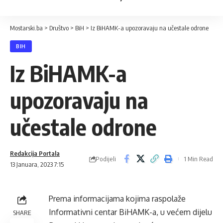
Mostarski.ba
>
Društvo
>
BiH
>
Iz BiHAMK-a upozoravaju na učestale odrone
BIH
Iz BiHAMK-a
upozoravaju na
učestale odrone
Redakcija Portala
Podijeli
1 Min Read
13 Januara, 2023 7:15
Prema informacijama kojima raspolaže
Informativni centar BiHAMK-a, u većem dijelu
SHARE