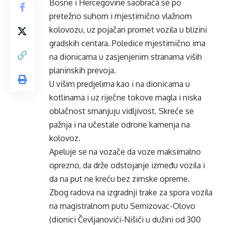
Bosne i Hercegovine saobraća se po
pretežno suhom i mjestimično vlažnom
kolovozu, uz pojačan promet vozila u blizini
gradskih centara. Poledice mjestimično ima
na dionicama u zasjenjenim stranama viših
planinskih prevoja.
U višim predjelima kao i na dionicama u
kotlinama i uz riječne tokove magla i niska
oblačnost smanjuju vidljivost. Skreće se
pažnja i na učestale odrone kamenja na
kolovoz.
Apeluje se na vozače da voze maksimalno
oprezno, da drže odstojanje između vozila i
da na put ne kreću bez zimske opreme.
Zbog radova na izgradnji trake za spora vozila
na magistralnom putu Semizovac-Olovo
(dionici Čevljanovići-Nišići u dužini od 300