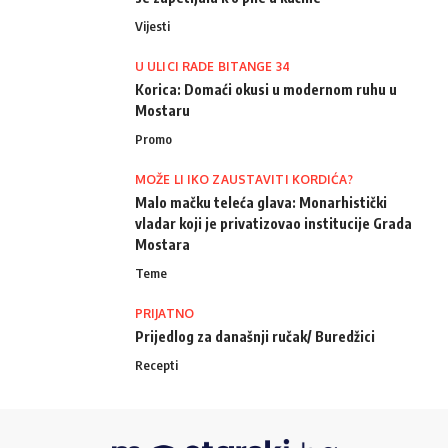
Vijesti
U ULICI RADE BITANGE 34
Korica: Domaći okusi u modernom ruhu u
Mostaru
Promo
MOŽE LI IKO ZAUSTAVITI KORDIĆA?
Malo mačku teleća glava: Monarhistički
vladar koji je privatizovao institucije Grada
Mostara
Teme
PRIJATNO
Prijedlog za današnji ručak/ Buredžici
Recepti