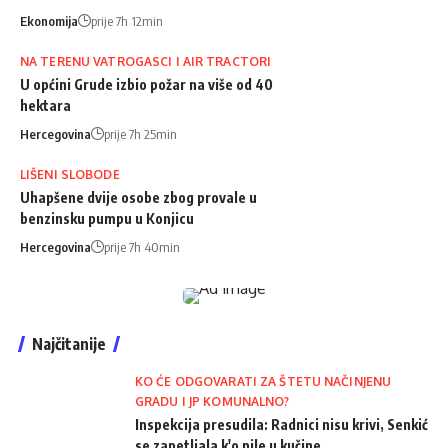
Ekonomija
prije 7h 12min
NA TERENU VATROGASCI I AIR TRACTORI
U općini Grude izbio požar na više od 40
hektara
Hercegovina
prije 7h 25min
LIŠENI SLOBODE
Uhapšene dvije osobe zbog provale u
benzinsku pumpu u Konjicu
Hercegovina
prije 7h 40min
Najčitanije
KO ĆE ODGOVARATI ZA ŠTETU NAČINJENU
GRADU I JP KOMUNALNO?
Inspekcija presudila: Radnici nisu krivi, Senkić
se zapetljala k'o pile u kučine