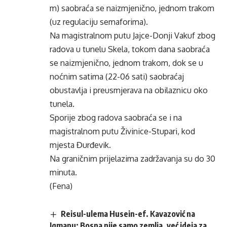
m) saobraća se naizmjenično, jednom trakom
(uz regulaciju semaforima).
Na magistralnom putu Jajce-Donji Vakuf zbog
radova u tunelu Skela, tokom dana saobraća
se naizmjenično, jednom trakom, dok se u
noćnim satima (22-06 sati) saobraćaj
obustavlja i preusmjerava na obilaznicu oko
tunela.
Sporije zbog radova saobraća se i na
magistralnom putu Živinice-Stupari, kod
mjesta Đurđevik.
Na graničnim prijelazima zadržavanja su do 30
minuta.
(Fena)
Reisul-ulema Husein-ef. Kavazović na
Igmanu: Bosna nije samo zemlja, već ideja za