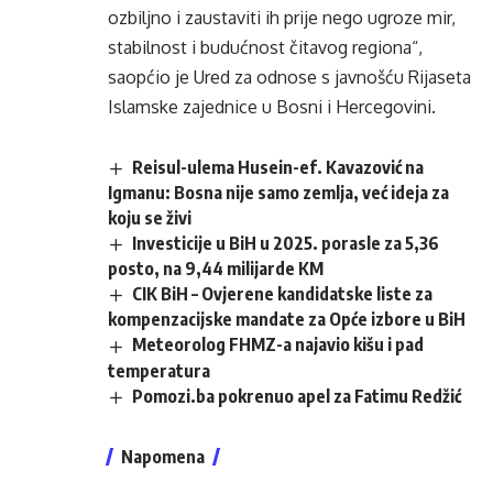
ozbiljno i zaustaviti ih prije nego ugroze mir,
stabilnost i budućnost čitavog regiona“,
saopćio je Ured za odnose s javnošću Rijaseta
Islamske zajednice u Bosni i Hercegovini.
Reisul-ulema Husein-ef. Kavazović na
Igmanu: Bosna nije samo zemlja, već ideja za
koju se živi
Investicije u BiH u 2025. porasle za 5,36
posto, na 9,44 milijarde KM
CIK BiH – Ovjerene kandidatske liste za
kompenzacijske mandate za Opće izbore u BiH
Meteorolog FHMZ-a najavio kišu i pad
temperatura
Pomozi.ba pokrenuo apel za Fatimu Redžić
Napomena