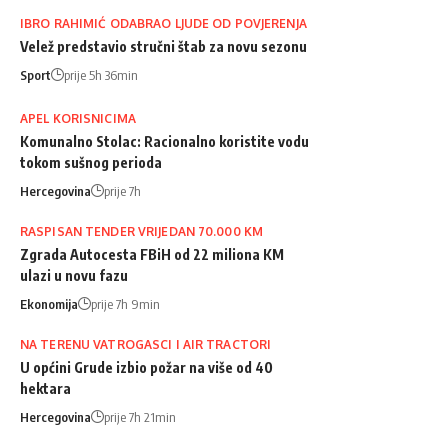
IBRO RAHIMIĆ ODABRAO LJUDE OD POVJERENJA
Velež predstavio stručni štab za novu sezonu
Sport
prije 5h 36min
APEL KORISNICIMA
Komunalno Stolac: Racionalno koristite vodu
tokom sušnog perioda
Hercegovina
prije 7h
RASPISAN TENDER VRIJEDAN 70.000 KM
Zgrada Autocesta FBiH od 22 miliona KM
ulazi u novu fazu
Ekonomija
prije 7h 9min
NA TERENU VATROGASCI I AIR TRACTORI
U općini Grude izbio požar na više od 40
hektara
Hercegovina
prije 7h 21min