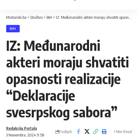
Mostarski.ba
>
Društvo
>
BiH
>
IZ: Međunarodni akteri moraju shvatiti opasnosti realizacije “Deklaracije svesrpskog sabora”
BIH
IZ: Međunarodni
akteri moraju shvatiti
opasnosti realizacije
“Deklaracije
svesrpskog sabora”
Redakcija Portala
Podijeli
1 Min Read
3 Novembra, 2024 9:58