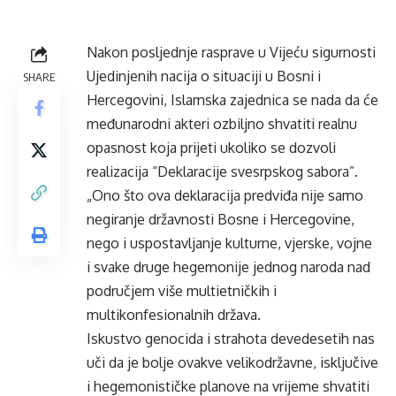
Nakon posljednje rasprave u Vijeću sigurnosti
Ujedinjenih nacija o situaciji u Bosni i
SHARE
Hercegovini, Islamska zajednica se nada da će
međunarodni akteri ozbiljno shvatiti realnu
opasnost koja prijeti ukoliko se dozvoli
realizacija “Deklaracije svesrpskog sabora”.
„Ono što ova deklaracija predviđa nije samo
negiranje državnosti Bosne i Hercegovine,
nego i uspostavljanje kulturne, vjerske, vojne
i svake druge hegemonije jednog naroda nad
područjem više multietničkih i
multikonfesionalnih država.
Iskustvo genocida i strahota devedesetih nas
uči da je bolje ovakve velikodržavne, isključive
i hegemonističke planove na vrijeme shvatiti