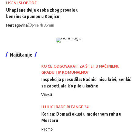
LIŠENI SLOBODE
Uhapšene dvije osobe zbog provale u
benzinsku pumpu u Konjicu
Hercegovina
prije 7h 36min
Najčitanije
KO ĆE ODGOVARATI ZA ŠTETU NAČINJENU
GRADU I JP KOMUNALNO?
Inspekcija presudila: Radnici nisu krivi, Senkić
se zapetljala k'o pile u kučine
Vijesti
U ULICI RADE BITANGE 34
Korica: Domaći okusi u modernom ruhu u
Mostaru
Promo