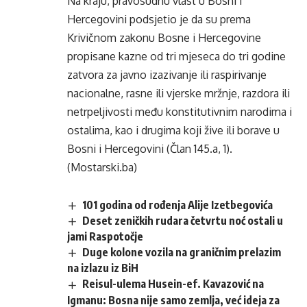
Na kraju, pravosudnu vlast u Bosni i
Hercegovini podsjetio je da su prema
Krivičnom zakonu Bosne i Hercegovine
propisane kazne od tri mjeseca do tri godine
zatvora za javno izazivanje ili raspirivanje
nacionalne, rasne ili vjerske mržnje, razdora ili
netrpeljivosti među konstitutivnim narodima i
ostalima, kao i drugima koji žive ili borave u
Bosni i Hercegovini (Član 145.a, 1).
(Mostarski.ba)
101 godina od rođenja Alije Izetbegovića
Deset zeničkih rudara četvrtu noć ostali u
jami Raspotočje
Duge kolone vozila na graničnim prelazim
na izlazu iz BiH
Reisul-ulema Husein-ef. Kavazović na
Igmanu: Bosna nije samo zemlja, već ideja za