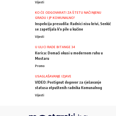
Vijesti
KO ĆE ODGOVARATI ZA ŠTETU NAČINJENU
GRADU I JP KOMUNALNO?
Inspekcija presudila: Radnici nisu krivi, Senkić
se zapetljala k'o pile u kučine
Vijesti
U ULICI RADE BITANGE 34
Korica: Domaći okusi u modernom ruhu u
Mostaru
Promo
USAGLAŠAVANJE IZJAVE
VIDEO: Postignut dogovor za rješavanje
statusa otpuštenih radnika Komunalnog
Vijesti