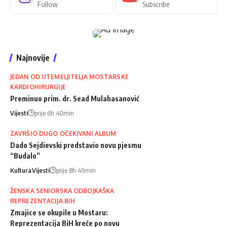
Follow
Subscribe
Najnovije
JEDAN OD UTEMELJITELJA MOSTARSKE
KARDIOHIRURGIJE
Preminuo prim. dr. Sead Mulahasanović
Vijesti
prije 6h 40min
ZAVRŠIO DUGO OČEKIVANI ALBUM
Dado Sejdievski predstavio novu pjesmu
“Budalo”
Kultura
Vijesti
prije 8h 49min
ŽENSKA SENIORSKA ODBOJKAŠKA
REPREZENTACIJA BIH
Zmajice se okupile u Mostaru:
Reprezentacija BiH kreće po novu