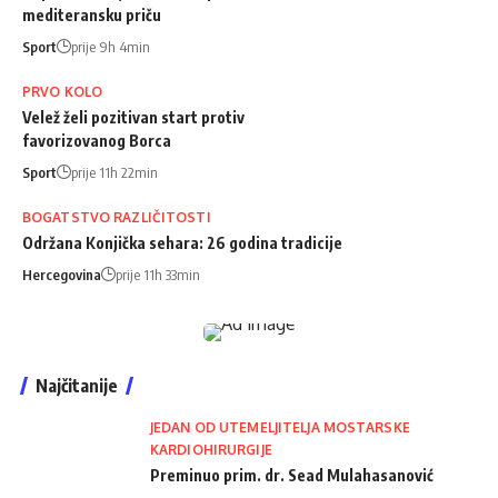
mediteransku priču
Sport
prije 9h 4min
PRVO KOLO
Velež želi pozitivan start protiv
favorizovanog Borca
Sport
prije 11h 22min
BOGATSTVO RAZLIČITOSTI
Održana Konjička sehara: 26 godina tradicije
Hercegovina
prije 11h 33min
Najčitanije
JEDAN OD UTEMELJITELJA MOSTARSKE
KARDIOHIRURGIJE
Preminuo prim. dr. Sead Mulahasanović