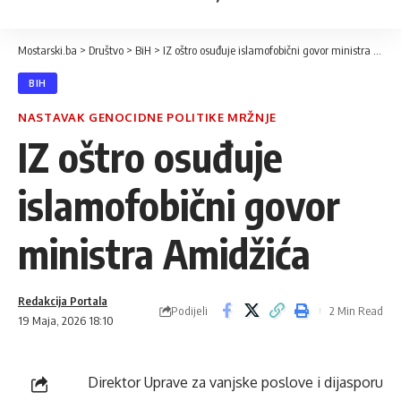
Mostarski.ba
>
Društvo
>
BiH
>
IZ oštro osuđuje islamofobični govor ministra Amidžića
BIH
NASTAVAK GENOCIDNE POLITIKE MRŽNJE
IZ oštro osuđuje
islamofobični govor
ministra Amidžića
Redakcija Portala
Podijeli
2 Min Read
19 Maja, 2026 18:10
Direktor Uprave za vanjske poslove i dijasporu