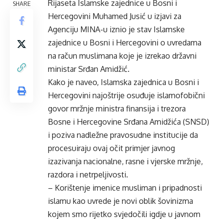
Rijaseta Islamske zajednice u Bosni i
SHARE
Hercegovini Muhamed Jusić u izjavi za
Agenciju MINA-u iznio je stav Islamske
zajednice u Bosni i Hercegovini o uvredama
na račun muslimana koje je izrekao državni
ministar Srđan Amidžić.
Kako je naveo, Islamska zajednica u Bosni i
Hercegovini najoštrije osuđuje islamofobični
govor mržnje ministra finansija i trezora
Bosne i Hercegovine Srđana Amidžića (SNSD)
i poziva nadležne pravosudne institucije da
procesuiraju ovaj očit primjer javnog
izazivanja nacionalne, rasne i vjerske mržnje,
razdora i netrpeljivosti.
– Korištenje imenice musliman i pripadnosti
islamu kao uvrede je novi oblik šovinizma
kojem smo rijetko svjedočili igdje u javnom