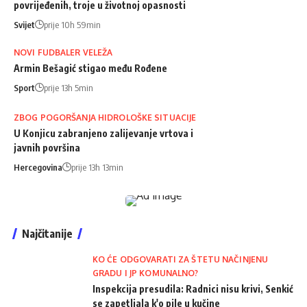
povrijeđenih, troje u životnoj opasnosti
Svijet
prije 10h 59min
NOVI FUDBALER VELEŽA
Armin Bešagić stigao među Rođene
Sport
prije 13h 5min
ZBOG POGORŠANJA HIDROLOŠKE SITUACIJE
U Konjicu zabranjeno zalijevanje vrtova i
javnih površina
Hercegovina
prije 13h 13min
Najčitanije
KO ĆE ODGOVARATI ZA ŠTETU NAČINJENU
GRADU I JP KOMUNALNO?
Inspekcija presudila: Radnici nisu krivi, Senkić
se zapetljala k'o pile u kučine