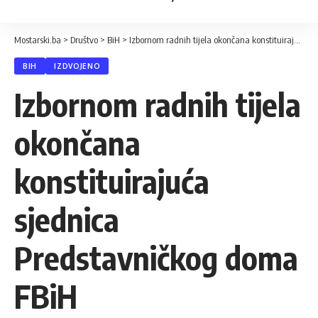
Mostarski.ba
>
Društvo
>
BiH
>
Izbornom radnih tijela okončana konstituirajuća sjednica Predstavničkog doma FBiH
BIH
IZDVOJENO
Izbornom radnih tijela
okončana
konstituirajuća
sjednica
Predstavničkog doma
FBiH