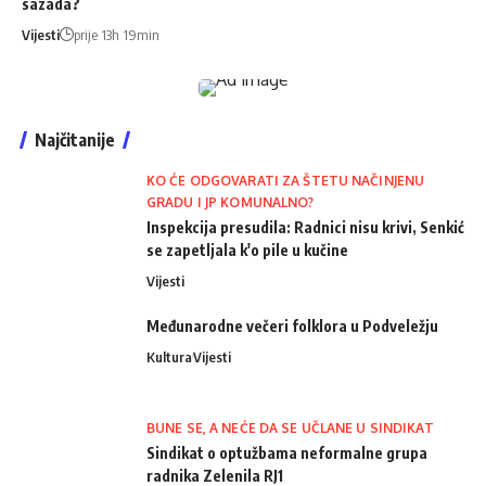
sazada?
Vijesti
prije 13h 19min
Najčitanije
KO ĆE ODGOVARATI ZA ŠTETU NAČINJENU
GRADU I JP KOMUNALNO?
Inspekcija presudila: Radnici nisu krivi, Senkić
se zapetljala k'o pile u kučine
Vijesti
Međunarodne večeri folklora u Podveležju
Kultura
Vijesti
BUNE SE, A NEĆE DA SE UČLANE U SINDIKAT
Sindikat o optužbama neformalne grupa
radnika Zelenila RJ1