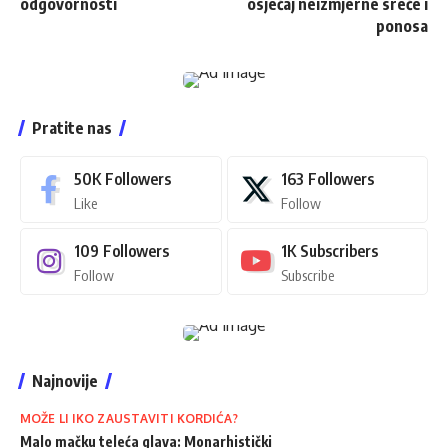
odgovornosti
osjećaj neizmjerne sreće i
ponosa
Pratite nas
50K
Followers
163
Followers
Like
Follow
109
Followers
1K
Subscribers
Follow
Subscribe
Najnovije
MOŽE LI IKO ZAUSTAVITI KORDIĆA?
Malo mačku teleća glava: Monarhistički