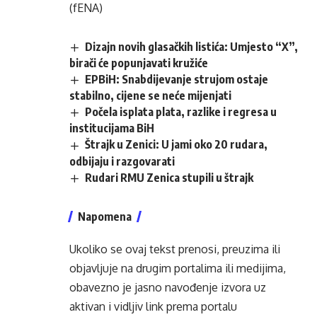
(fENA)
Dizajn novih glasačkih listića: Umjesto “X”,
birači će popunjavati kružiće
EPBiH: Snabdijevanje strujom ostaje
stabilno, cijene se neće mijenjati
Počela isplata plata, razlike i regresa u
institucijama BiH
Štrajk u Zenici: U jami oko 20 rudara,
odbijaju i razgovarati
Rudari RMU Zenica stupili u štrajk
Napomena
Ukoliko se ovaj tekst prenosi, preuzima ili
objavljuje na drugim portalima ili medijima,
obavezno je jasno navođenje izvora uz
aktivan i vidljiv link prema portalu