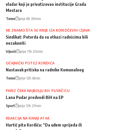
vladar koji je privatizovao institucije Grada
Mostara
Teme
prije 6h 39min
NE ZNAMO ŠTA SE KRIJE IZA KORIDĆEVIH IZJAVA
Sindikat: Potvrda da su otkazi radnicima bili
nezakoniti
Vijesti
prije 11h 20min
OČAJNIČKI POTEZ KORDIĆA
Nastavak pritiska na radnike Komunalnog
Teme
prije 12h 8min
PARIZ ČEKA NAJBOLJU BH. PLIVAČICU
Lana Pudar predvodi BiH na EP
Sport
prije 12h 27min
REAKCIJA NA RANIJI ATAK
Hurtić pita Kordića: “Da uđem sprijeda ili