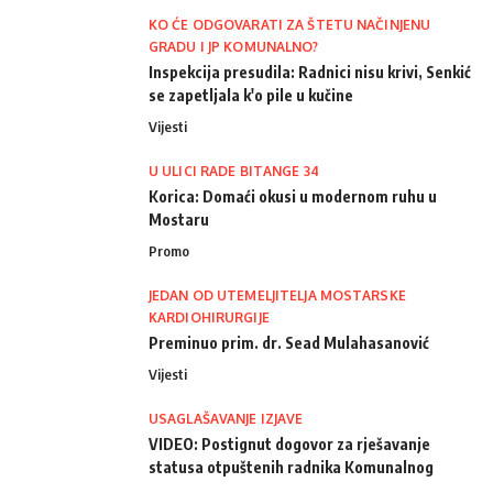
KO ĆE ODGOVARATI ZA ŠTETU NAČINJENU
GRADU I JP KOMUNALNO?
Inspekcija presudila: Radnici nisu krivi, Senkić
se zapetljala k'o pile u kučine
Vijesti
U ULICI RADE BITANGE 34
Korica: Domaći okusi u modernom ruhu u
Mostaru
Promo
JEDAN OD UTEMELJITELJA MOSTARSKE
KARDIOHIRURGIJE
Preminuo prim. dr. Sead Mulahasanović
Vijesti
USAGLAŠAVANJE IZJAVE
VIDEO: Postignut dogovor za rješavanje
statusa otpuštenih radnika Komunalnog