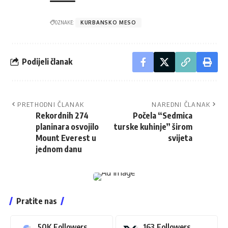
OZNAKE:
KURBANSKO MESO
Podijeli članak
PRETHODNI ČLANAK
NAREDNI ČLANAK
Rekordnih 274
Počela “Sedmica
planinara osvojilo
turske kuhinje” širom
Mount Everest u
svijeta
jednom danu
Pratite nas
50K
Followers
163
Followers