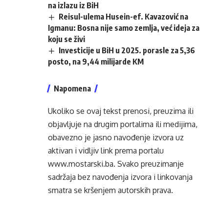
na izlazu iz BiH
Reisul-ulema Husein-ef. Kavazović na
Igmanu: Bosna nije samo zemlja, već ideja za
koju se živi
Investicije u BiH u 2025. porasle za 5,36
posto, na 9,44 milijarde KM
Napomena
Ukoliko se ovaj tekst prenosi, preuzima ili
objavljuje na drugim portalima ili medijima,
obavezno je jasno navođenje izvora uz
aktivan i vidljiv link prema portalu
www.mostarski.ba
. Svako preuzimanje
sadržaja bez navođenja izvora i linkovanja
smatra se kršenjem autorskih prava.