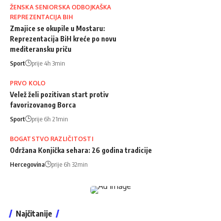
ŽENSKA SENIORSKA ODBOJKAŠKA
REPREZENTACIJA BIH
Zmajice se okupile u Mostaru:
Reprezentacija BiH kreće po novu
mediteransku priču
Sport
prije 4h 3min
PRVO KOLO
Velež želi pozitivan start protiv
favorizovanog Borca
Sport
prije 6h 21min
BOGATSTVO RAZLIČITOSTI
Održana Konjička sehara: 26 godina tradicije
Hercegovina
prije 6h 32min
Najčitanije