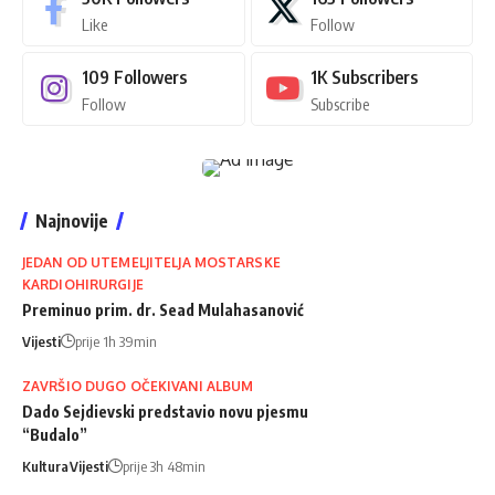
Like
Follow
109
Followers
1K
Subscribers
Follow
Subscribe
Najnovije
JEDAN OD UTEMELJITELJA MOSTARSKE
KARDIOHIRURGIJE
Preminuo prim. dr. Sead Mulahasanović
Vijesti
prije 1h 39min
ZAVRŠIO DUGO OČEKIVANI ALBUM
Dado Sejdievski predstavio novu pjesmu
“Budalo”
Kultura
Vijesti
prije 3h 48min