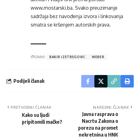
www.mostarski.ba
. Svako preuzimanje
sadržaja bez navođenja izvora i linkovanja
smatra se kršenjem autorskih prava.
OZNAKE:
BAKIR IZETBEGOVIC
WEBER
Podijeli članak
PRETHODNI ČLANAK
NAREDNI ČLANAK
Javna rasprava o
Kako su ljudi
Nacrtu Zakona o
pripitomili mačke?
porezu na promet
nekretnina u HNK