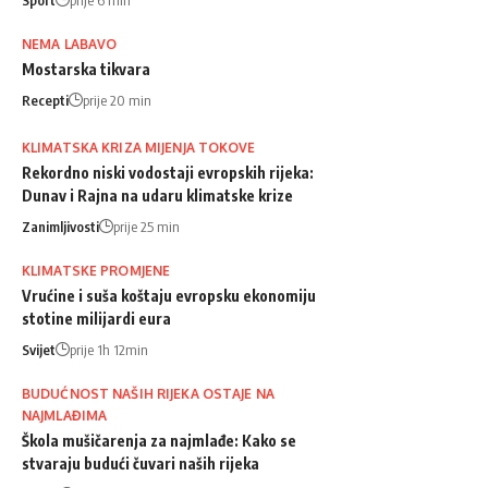
NEMA LABAVO
Mostarska tikvara
Recepti
prije 20 min
KLIMATSKA KRIZA MIJENJA TOKOVE
Rekordno niski vodostaji evropskih rijeka:
Dunav i Rajna na udaru klimatske krize
Zanimljivosti
prije 25 min
KLIMATSKE PROMJENE
Vrućine i suša koštaju evropsku ekonomiju
stotine milijardi eura
Svijet
prije 1h 12min
BUDUĆNOST NAŠIH RIJEKA OSTAJE NA
NAJMLAĐIMA
Škola mušičarenja za najmlađe: Kako se
stvaraju budući čuvari naših rijeka