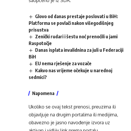
saopćeno je iz SDA.
Glovo od danas prestaje poslovati u BiH:
Platforma se povlači nakon višegodišnjeg
prisustva
Zenički rudari i šestu noć prenoćili u jami
Raspotočje
Danas isplata invalidnina za juli u Federaciji
BiH
EU nema rješenje za vozače
Kakvo nas vrijeme očekuje u narednoj
sedmici?
Napomena
Ukoliko se ovaj tekst prenosi, preuzima ili
objavljuje na drugim portalima ili medijima,
obavezno je jasno navođenje izvora uz
aktivan i vidljiv link prema portalu