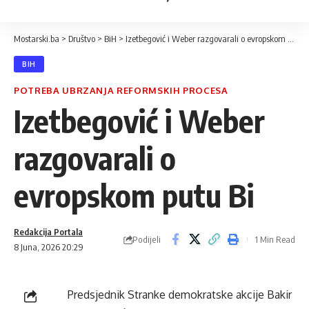
Mostarski.ba
>
Društvo
>
BiH
>
Izetbegović i Weber razgovarali o evropskom putu Bi
BIH
POTREBA UBRZANJA REFORMSKIH PROCESA
Izetbegović i Weber
razgovarali o
evropskom putu Bi
Redakcija Portala
Podijeli
1 Min Read
8 Juna, 2026 20:29
Predsjednik Stranke demokratske akcije Bakir