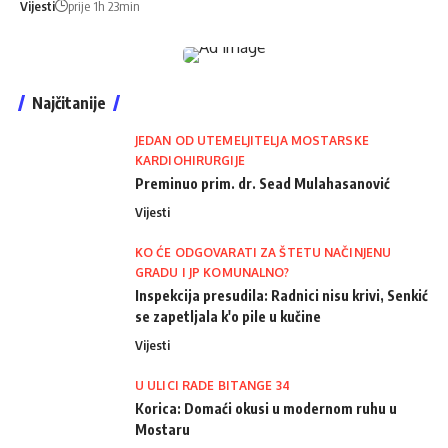
Vijesti
prije 1h 23min
Najčitanije
JEDAN OD UTEMELJITELJA MOSTARSKE
KARDIOHIRURGIJE
Preminuo prim. dr. Sead Mulahasanović
Vijesti
KO ĆE ODGOVARATI ZA ŠTETU NAČINJENU
GRADU I JP KOMUNALNO?
Inspekcija presudila: Radnici nisu krivi, Senkić
se zapetljala k'o pile u kučine
Vijesti
U ULICI RADE BITANGE 34
Korica: Domaći okusi u modernom ruhu u
Mostaru