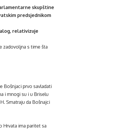
Parlamentarne skupštine
hrvatskim predsjednikom
log, relativizuje
e zadovoljna s time šta
će Bošnjaci prvo savladati
a i mnogi su i u Briselu
BiH. Smatraju da Bošnajci
o Hrvata ima paritet sa