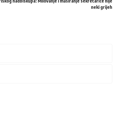
iskog nadbiskupa: Milovanje i masiranje sekretarice nije
neki grijeh