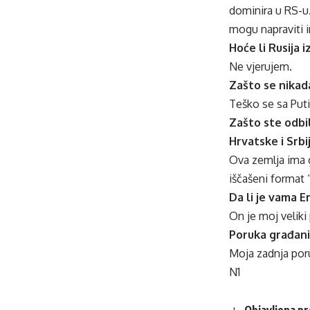
dominira u RS-u.
mogu napraviti i
Hoće li Rusija 
Ne vjerujem.
Zašto se nikad
Teško se sa Puti
Zašto ste odbil
Hrvatske i Srbi
Ova zemlja ima g
iščašeni format 
Da li je vama E
On je moj veliki 
Poruka građan
Moja zadnja poru
N1