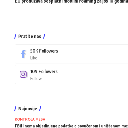
EU produžava besplatni mobilni roaming za još 10 godina
Pratite nas
50K
Followers
Like
109
Followers
Follow
Najnovije
KONTROLA MESA
FBiH nema objedinjene podatke o povučenom i uništenom me