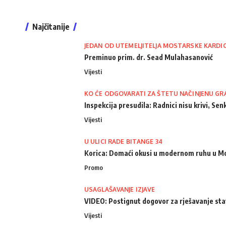
Najčitanije
JEDAN OD UTEMELJITELJA MOSTARSKE KARDI
Preminuo prim. dr. Sead Mulahasanović
Vijesti
KO ĆE ODGOVARATI ZA ŠTETU NAČINJENU GR
Inspekcija presudila: Radnici nisu krivi, Senk
Vijesti
U ULICI RADE BITANGE 34
Korica: Domaći okusi u modernom ruhu u M
Promo
USAGLAŠAVANJE IZJAVE
VIDEO: Postignut dogovor za rješavanje st
Vijesti