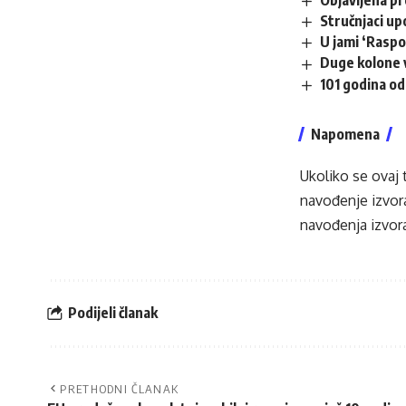
Objavljena p
Stručnjaci up
U jami ‘Raspo
Duge kolone v
101 godina od
Napomena
Ukoliko se ovaj 
navođenje izvora
navođenja izvora
Podijeli članak
PRETHODNI ČLANAK