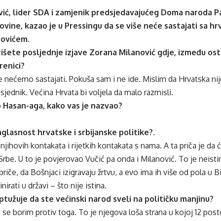
vić, lider SDA i zamjenik predsjedavajućeg Doma naroda 
ovine, kazao je u Pressingu da se više neće sastajati sa 
ovićem.
šete posljednje izjave Zorana Milanović gdje, između osta
renici?
e nećemo sastajati. Pokuša sam i ne ide. Mislim da Hrvatska nij
sjednik. Većina Hrvata bi voljela da malo razmisli.
o Hasan-aga, kako vas je nazvao?
glasnost hrvatske i srbijanske politike?.
njihovih kontakata i rijetkih kontakata s nama. A ta priča je da 
rbe. U to je povjerovao Vučić pa onda i Milanović. To je neistin
priče, da Bošnjaci izigravaju žrtvu, a evo ima ih više od pola u 
rati u državi – što nije istina.
ptužuje da ste većinski narod sveli na političku manjinu?
a se borim protiv toga. To je njegova loša strana u kojoj 12 post