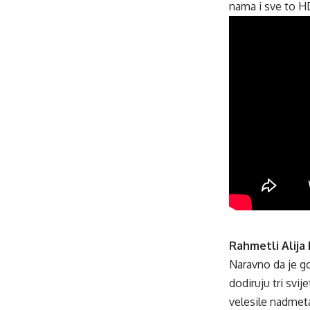
nama i sve to H
Rahmetli Alija 
Naravno da je go
dodiruju tri svi
velesile nadmeta