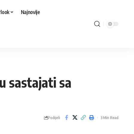
look
Najnovije
u sastajati sa
Podijeli
3 Min Read