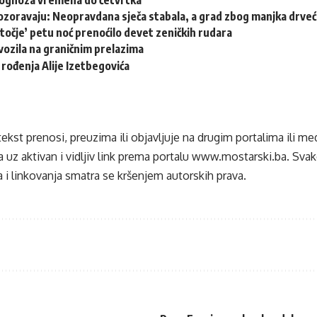
rognoza vremena do četvrtka
ozoravaju: Neopravdana sječa stabala, a grad zbog manjka drveća
točje’ petu noć prenoćilo devet zeničkih rudara
ozila na graničnim prelazima
 rođenja Alije Izetbegovića
tekst prenosi, preuzima ili objavljuje na drugim portalima ili m
 uz aktivan i vidljiv link prema portalu
www.mostarski.ba
. Sva
 i linkovanja smatra se kršenjem autorskih prava.