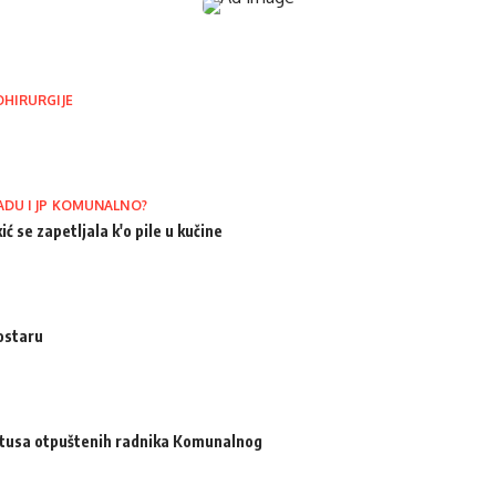
OHIRURGIJE
ADU I JP KOMUNALNO?
ić se zapetljala k'o pile u kučine
ostaru
atusa otpuštenih radnika Komunalnog