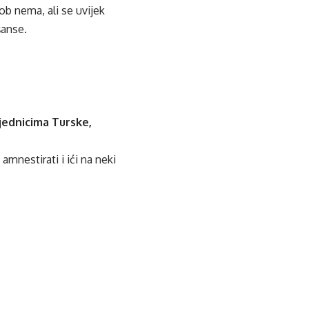
ob nema, ali se uvijek
šanse.
sjednicima Turske,
mnestirati i ići na neki