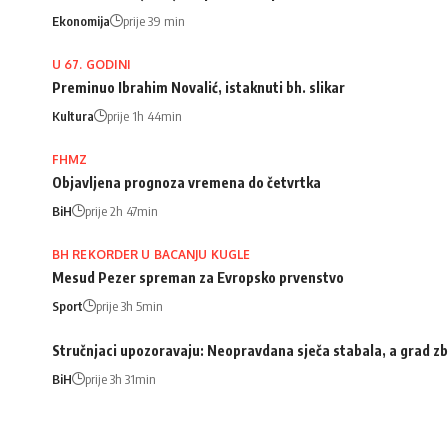
Ekonomija
prije 39 min
U 67. GODINI
Preminuo Ibrahim Novalić, istaknuti bh. slikar
Kultura
prije 1h 44min
FHMZ
Objavljena prognoza vremena do četvrtka
BiH
prije 2h 47min
BH REKORDER U BACANJU KUGLE
Mesud Pezer spreman za Evropsko prvenstvo
Sport
prije 3h 5min
Stručnjaci upozoravaju: Neopravdana sječa stabala, a grad zb
BiH
prije 3h 31min