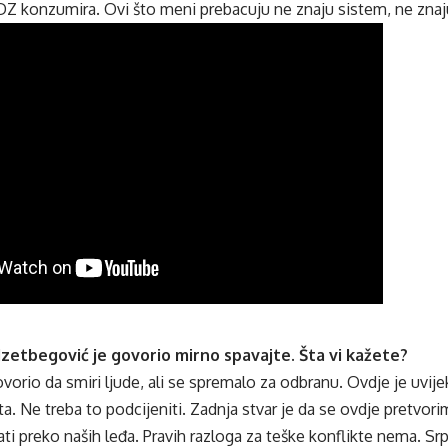
DZ konzumira. Ovi što meni prebacuju ne znaju sistem, ne znaj
Izetbegović je govorio mirno spavajte. Šta vi kažete?
vorio da smiri ljude, ali se spremalo za odbranu. Ovdje je uvij
jeta. Ne treba to podcijeniti. Zadnja stvar je da se ovdje pretvor
ti preko naših leđa. Pravih razloga za teške konflikte nema. Sr