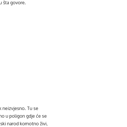
u šta govore.
ek neizvjesno. Tu se
imo u poligon gdje će se
pski narod komotno živi,