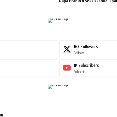
Papa Franjo o seks skandalu par
163
Followers
Follow
1K
Subscribers
Subscribe
su