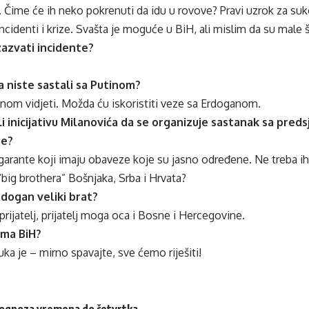
 Čime će ih neko pokrenuti da idu u rovove? Pravi uzrok za suk
ncidenti i krize. Svašta je moguće u BiH, ali mislim da su male 
izazvati incidente?
a niste sastali sa Putinom?
nom vidjeti. Možda ću iskoristiti veze sa Erdoganom.
i inicijativu Milanovića da se organizuje sastanak sa pred
je?
arante koji imaju obaveze koje su jasno određene. Ne treba ih a
“big brothera” Bošnjaka, Srba i Hrvata?
rdogan veliki brat?
prijatelj, prijatelj moga oca i Bosne i Hercegovine.
ima BiH?
ka je – mirno spavajte, sve ćemo riješiti!