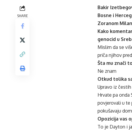
Bakir Izetbego
Bosne i Herceg
SHARE
Zoranom Milan
Kako komentari
genocid u Sreb
Mislim da se viš
priča njihov pred
Šta mu znači t
Ne znam
Otkud tolika sa
Upravo iz čestih 
Hrvate pa onda S
povjerovali u te 
pokušavaju domini
Opozicija vas o
To je Dayton i j