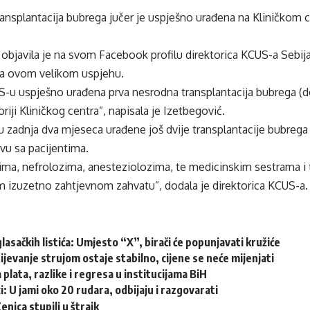
ansplantacija bubrega jučer je uspješno urađena na Kliničkom c
objavila je na svom Facebook profilu direktorica KCUS-a Sebija
a ovom velikom uspjehu.
S-u uspješno urađena prva nesrodna transplantacija bubrega (do
oriji Kliničkog centra”, napisala je Izetbegović.
u zadnja dva mjeseca urađene još dvije transplantacije bubrega p
vu sa pacijentima.
zima, nefrolozima, anesteziolozima, te medicinskim sestrama i
m izuzetno zahtjevnom zahvatu”, dodala je direktorica KCUS-a.
glasačkih listića: Umjesto “X”, birači će popunjavati kružiće
jevanje strujom ostaje stabilno, cijene se neće mijenjati
 plata, razlike i regresa u institucijama BiH
i: U jami oko 20 rudara, odbijaju i razgovarati
nica stupili u štrajk