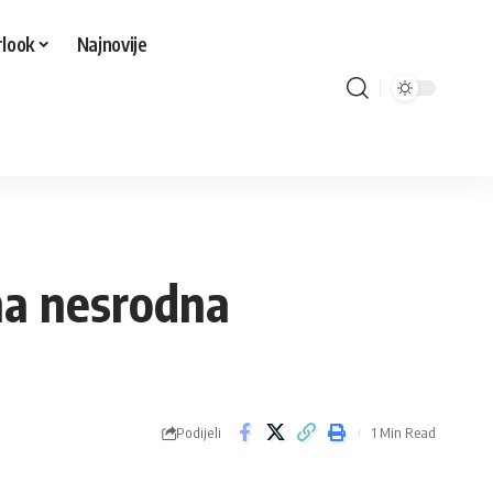
look
Najnovije
ena nesrodna
Podijeli
1 Min Read