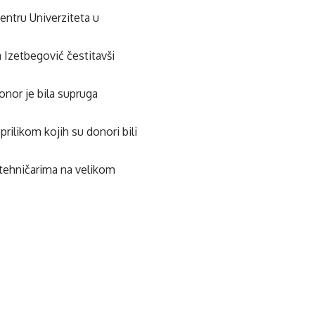
entru Univerziteta u
 Izetbegović čestitavši
nor je bila supruga
rilikom kojih su donori bili
 tehničarima na velikom