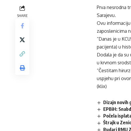
Prva nesrodna tr
Sarajevu.
SHARE
Ovu informaciju 
zaposlenicima n
“Danas je u KCU
pacijenta) u hist
Dodala je da su 
u krvnom srodst
“Čestitam hirur
uspjehu pri ovo
(klix)
Dizajn novih 
EPBiH: Snabdi
Počela isplata
Štrajk u Zenic
Rudari RMU Ze