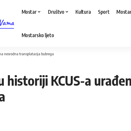
Mostar
Društvo
Kultura
Sport
Mostar
 Vama
Mostarsko ljeto
đena nesrodna transplatacija bubrega
 u historiji KCUS-a urađ
a