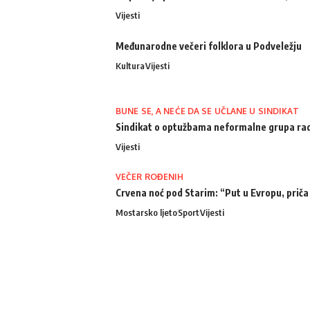
Vijesti
Međunarodne večeri folklora u Podveležju
Kultura
Vijesti
BUNE SE, A NEĆE DA SE UČLANE U SINDIKAT
Sindikat o optužbama neformalne grupa radn
Vijesti
VEČER ROĐENIH
Crvena noć pod Starim: “Put u Evropu, priča
Mostarsko ljeto
Sport
Vijesti