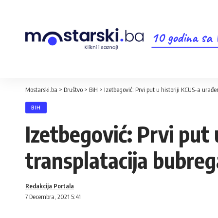
10 godina sa
Mostarski.ba
>
Društvo
>
BiH
>
Izetbegović: Prvi put u historiji KCUS-a ura
BIH
Izetbegović: Prvi put
transplatacija bubreg
Redakcija Portala
7 Decembra, 2021 5:41