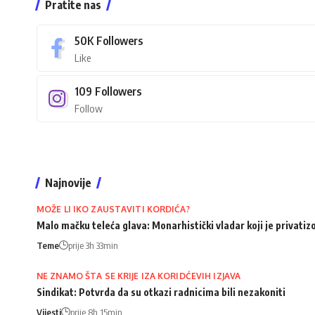
Pratite nas
50K
Followers
Like
109
Followers
Follow
Najnovije
MOŽE LI IKO ZAUSTAVITI KORDIĆA?
Malo mačku teleća glava: Monarhistički vladar koji je privati
Teme
prije 3h 33min
NE ZNAMO ŠTA SE KRIJE IZA KORIDĆEVIH IZJAVA
Sindikat: Potvrda da su otkazi radnicima bili nezakoniti
Vijesti
prije 8h 15min