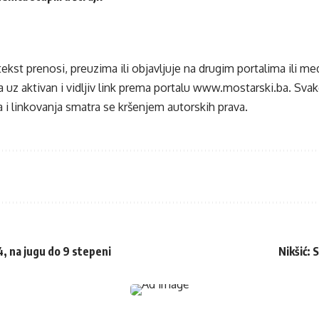
tekst prenosi, preuzima ili objavljuje na drugim portalima ili m
 uz aktivan i vidljiv link prema portalu
www.mostarski.ba
. Sva
 i linkovanja smatra se kršenjem autorskih prava.
, na jugu do 9 stepeni
Nikšić: