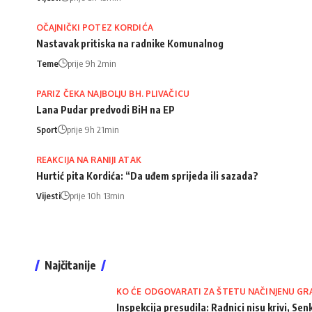
OČAJNIČKI POTEZ KORDIĆA
Nastavak pritiska na radnike Komunalnog
Teme
prije 9h 2min
PARIZ ČEKA NAJBOLJU BH. PLIVAČICU
Lana Pudar predvodi BiH na EP
Sport
prije 9h 21min
REAKCIJA NA RANIJI ATAK
Hurtić pita Kordića: “Da uđem sprijeda ili sazada?
Vijesti
prije 10h 13min
Najčitanije
KO ĆE ODGOVARATI ZA ŠTETU NAČINJENU GR
Inspekcija presudila: Radnici nisu krivi, Senk