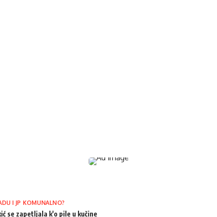
ADU I JP KOMUNALNO?
ić se zapetljala k'o pile u kučine