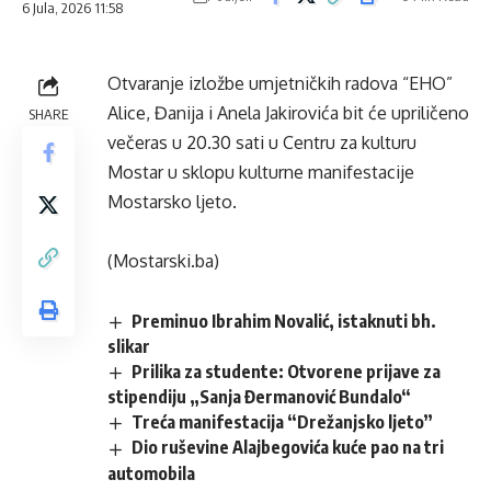
6 Jula, 2026 11:58
Otvaranje izložbe umjetničkih radova “EHO”
Alice, Đanija i Anela Jakirovića bit će upriličeno
SHARE
večeras u 20.30 sati u Centru za kulturu
Mostar u sklopu kulturne manifestacije
Mostarsko ljeto.
(Mostarski.ba)
Preminuo Ibrahim Novalić, istaknuti bh.
slikar
Prilika za studente: Otvorene prijave za
stipendiju „Sanja Đermanović Bundalo“
Treća manifestacija “Drežanjsko ljeto”
Dio ruševine Alajbegovića kuće pao na tri
automobila