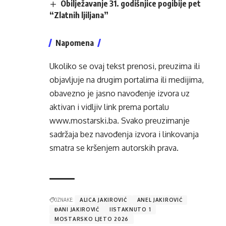
Obilježavanje 31. godišnjice pogibije pet
“Zlatnih ljiljana”
Napomena
Ukoliko se ovaj tekst prenosi, preuzima ili
objavljuje na drugim portalima ili medijima,
obavezno je jasno navođenje izvora uz
aktivan i vidljiv link prema portalu
www.mostarski.ba
. Svako preuzimanje
sadržaja bez navođenja izvora i linkovanja
smatra se kršenjem autorskih prava.
OZNAKE:
ALICA JAKIROVIĆ
ANEL JAKIROVIĆ
ĐANI JAKIROVIĆ
IISTAKNUTO 1
MOSTARSKO LJETO 2026