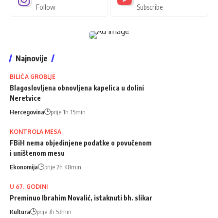
Follow
Subscribe
Najnovije
BILIĆA GROBLJE
Blagoslovljena obnovljena kapelica u dolini
Neretvice
Hercegovina
prije 1h 15min
KONTROLA MESA
FBiH nema objedinjene podatke o povučenom
i uništenom mesu
Ekonomija
prije 2h 48min
U 67. GODINI
Preminuo Ibrahim Novalić, istaknuti bh. slikar
Kultura
prije 3h 53min