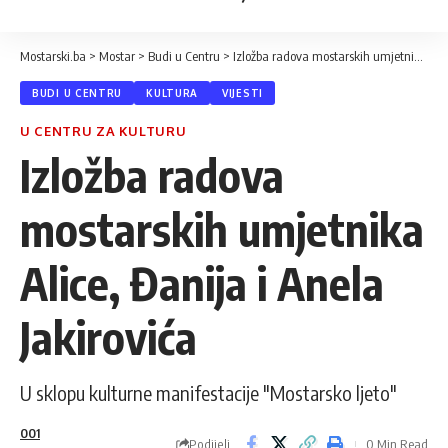
Mostarski.ba
>
Mostar
>
Budi u Centru
>
Izložba radova mostarskih umjetnika Alice, Đanija i Anela Jakirovića
BUDI U CENTRU
KULTURA
VIJESTI
U CENTRU ZA KULTURU
Izložba radova
mostarskih umjetnika
Alice, Đanija i Anela
Jakirovića
U sklopu kulturne manifestacije "Mostarsko ljeto"
001
Podijeli
0 Min Read