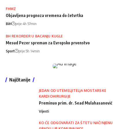
FHMZ
Objavljena prognoza vremena do četvrtka
BiH
prije 4h 57min
BH REKORDER U BACANJU KUGLE
Mesud Pezer spreman za Evropsko prvenstvo
Sport
prije 5h 14min
Najčitanije
JEDAN OD UTEMELJITELJA MOSTARSKE
KARDIOHIRURGIJE
Preminuo prim. dr. Sead Mulahasanović
Vijesti
KO ĆE ODGOVARATI ZA ŠTETU NAČINJENU
GRADU I JP KOMUNALNO?