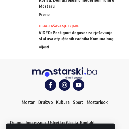
Korica: Domaći okusi u modernom ruhu u
Mostaru
Promo
USAGLAŠAVANJE IZJAVE
VIDEO: Postignut dogovor za rješavanje
statusa otpuštenih radnika Komunalnog
Vijesti
Mostar
Društvo
Kultura
Sport
Mostarlook
O nama
Impressum
Uslovi korištenja
Kontakt
Dojavi vijest