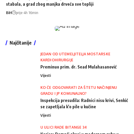
stabala, a grad zbog manjka drveća sve topliji
BiH
prije 4h 16min
Najčitanije
JEDAN OD UTEMELJITELJA MOSTARSKE
KARDIOHIRURGIJE
Preminuo prim. dr. Sead Mulahasanović
Vijesti
KO ĆE ODGOVARATI ZA ŠTETU NAČINJENU
GRADU I JP KOMUNALNO?
Inspekcija presudila: Radnici nisu krivi, Senkić
se zapetljala k'o pile u kučine
Vijesti
U ULICI RADE BITANGE 34