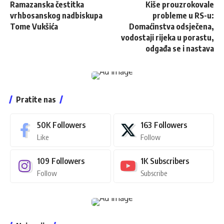
Ramazanska čestitka
Kiše prouzrokovale
vrhbosanskog nadbiskupa
probleme u RS-u:
Tome Vukšića
Domaćinstva odsječena,
vodostaji rijeka u porastu,
odgađa se i nastava
Pratite nas
50K
Followers
163
Followers
Like
Follow
109
Followers
1K
Subscribers
Follow
Subscribe