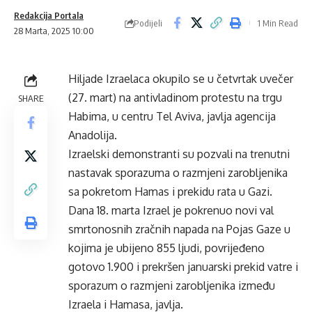
Redakcija Portala
Podijeli
1 Min Read
28 Marta, 2025 10:00
Hiljade Izraelaca okupilo se u četvrtak uvečer
(27. mart) na antivladinom protestu na trgu
SHARE
Habima, u centru Tel Aviva, javlja agencija
Anadolija.
Izraelski demonstranti su pozvali na trenutni
nastavak sporazuma o razmjeni zarobljenika
sa pokretom Hamas i prekidu rata u Gazi.
Dana 18. marta Izrael je pokrenuo novi val
smrtonosnih zračnih napada na Pojas Gaze u
kojima je ubijeno 855 ljudi, povrijeđeno
gotovo 1.900 i prekršen januarski prekid vatre i
sporazum o razmjeni zarobljenika između
Izraela i Hamasa, javlja.