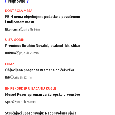
Najnovije
KONTROLA MESA
FBiH nema objedinjene podatke o povučenom
i uništenom mesu
Ekonomija
prije 1h 24min
U 67. GODINI
Preminuo Ibrahim Novalić, istaknuti bh. slikar
Kultura
prije 2h 29min
FHMZ
Objavljena prognoza vremena do četvrtka
BiH
prije 3h 32min
BH REKORDER U BACANJU KUGLE
Mesud Pezer spreman za Evropsko prvenstvo
Sport
prije 3h 50min
Stručnjaci upozoravaju: Neopravdana sječa