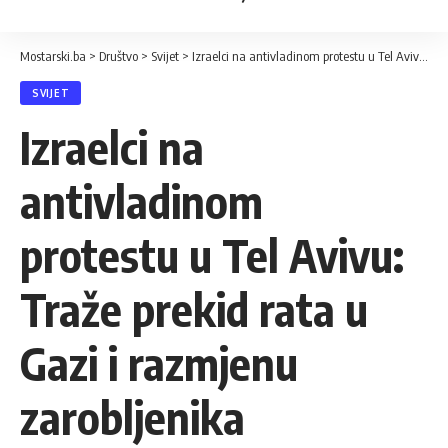
Mostarski.ba
>
Društvo
>
Svijet
>
Izraelci na antivladinom protestu u Tel Avivu: Traže prekid rata u Gazi i razmjenu zarobljenika
SVIJET
Izraelci na
antivladinom
protestu u Tel Avivu:
Traže prekid rata u
Gazi i razmjenu
zarobljenika