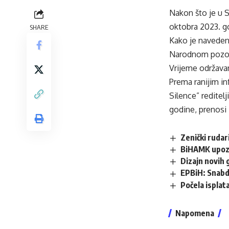
Nakon što je u 
oktobra 2023. go
SHARE
Kako je naveden
Narodnom pozori
Vrijeme održavanj
Prema ranijim i
Silence” redite
godine, prenosi 
Zenički rudar
BiHAMK upozor
Dizajn novih 
EPBiH: Snabdi
Počela isplata
Napomena