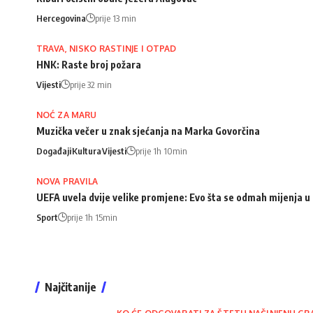
Hercegovina
prije 13 min
TRAVA, NISKO RASTINJE I OTPAD
HNK: Raste broj požara
Vijesti
prije 32 min
NOĆ ZA MARU
Muzička večer u znak sjećanja na Marka Govorčina
Događaji
Kultura
Vijesti
prije 1h 10min
NOVA PRAVILA
UEFA uvela dvije velike promjene: Evo šta se odmah mijenja u 
Sport
prije 1h 15min
Najčitanije