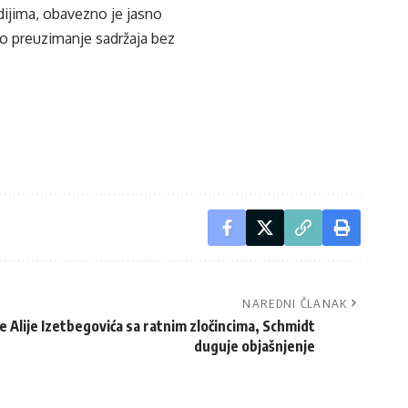
edijima, obavezno je jasno
ko preuzimanje sadržaja bez
NAREDNI ČLANAK
Alije Izetbegovića sa ratnim zločincima, Schmidt
duguje objašnjenje