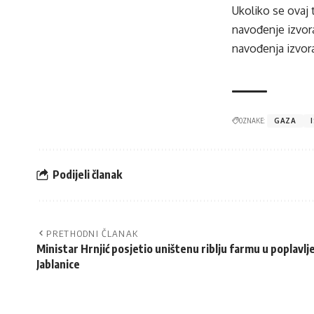
Ukoliko se ovaj 
navođenje izvora
navođenja izvora
OZNAKE:
GAZA
Podijeli članak
PRETHODNI ČLANAK
Ministar Hrnjić posjetio uništenu riblju farmu u poplav
Jablanice