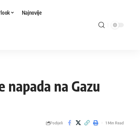
look
Najnovije
ce napada na Gazu
Podijeli
1 Min Read