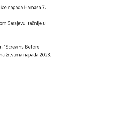
njice napada Hamasa 7.
m Sarajevu, tačnije u
ilm “Screams Before
ena žrtvama napada 2023.