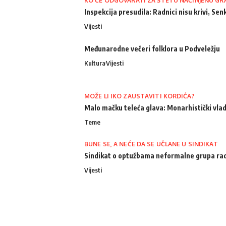
KO ĆE ODGOVARATI ZA ŠTETU NAČINJENU GR
Inspekcija presudila: Radnici nisu krivi, Senk
Vijesti
Međunarodne večeri folklora u Podveležju
Kultura
Vijesti
MOŽE LI IKO ZAUSTAVITI KORDIĆA?
Malo mačku teleća glava: Monarhistički vlad
Teme
BUNE SE, A NEĆE DA SE UČLANE U SINDIKAT
Sindikat o optužbama neformalne grupa radn
Vijesti