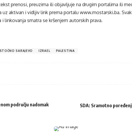
tekst prenosi, preuzima ili objavljuje na drugim portalima ili m
 uz aktivan i vidljiv link prema portalu
www.mostarski.ba
. Sva
 i linkovanja smatra se kršenjem autorskih prava.
ISTOČNO SARAJEVO
IZRAEL
PALESTINA
ljenom području nadomak
SDA: Sramotno poređenje 