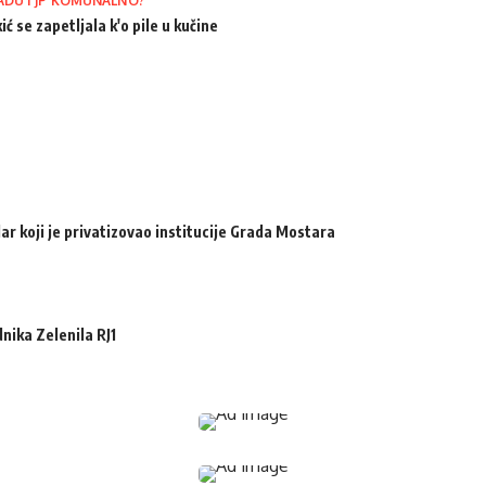
ADU I JP KOMUNALNO?
ić se zapetljala k'o pile u kučine
ar koji je privatizovao institucije Grada Mostara
ika Zelenila RJ1