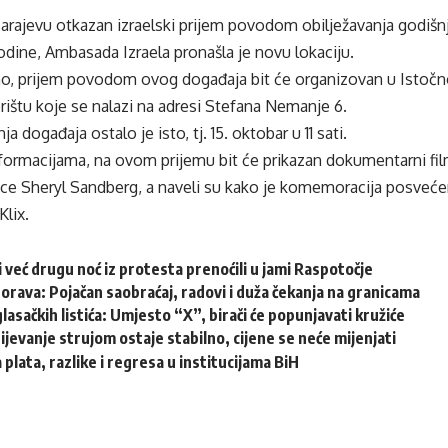
Sarajevu otkazan izraelski prijem povodom obilježavanja godiš
dine, Ambasada Izraela pronašla je novu lokaciju.
o, prijem povodom ovog događaja bit će organizovan u Istočno
štu koje se nalazi na adresi Stefana Nemanje 6.
a događaja ostalo je isto, tj. 15. oktobar u 11 sati.
nformacijama, na ovom prijemu bit će prikazan dokumentarni f
ljice Sheryl Sandberg, a naveli su kako je komemoracija posveć
Klix.
i već drugu noć iz protesta prenoćili u jami Raspotočje
ava: Pojačan saobraćaj, radovi i duža čekanja na granicama
glasačkih listića: Umjesto “X”, birači će popunjavati kružiće
jevanje strujom ostaje stabilno, cijene se neće mijenjati
 plata, razlike i regresa u institucijama BiH