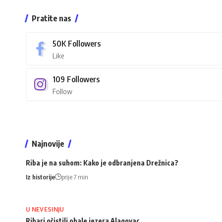
Pratite nas
50K
Followers
Like
109
Followers
Follow
Najnovije
Riba je na suhom: Kako je odbranjena Drežnica?
Iz historije
prije 7 min
U NEVESINJU
Ribari očistili obale jezera Alagovac