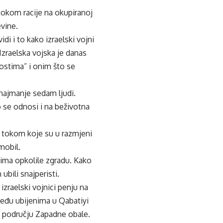
 tokom racije na okupiranoj
evine.
i i to kako izraelski vojni
 Izraelska vojska je danas
nostima” i onim što se
 najmanje sedam ljudi.
 se odnosi i na beživotna
u, tokom koje su u razmjeni
mobil.
atima opkolile zgradu. Kako
 ubili snajperisti.
 izraelski vojnici penju na
 među ubijenima u Qabatiyi
m području Zapadne obale.