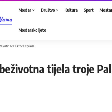
Mostar
Društvo
Kultura
Sport
Mostar
 Vama
Mostarsko ljeto
je Palestinaca s krova zgrade
i beživotna tijela troje P