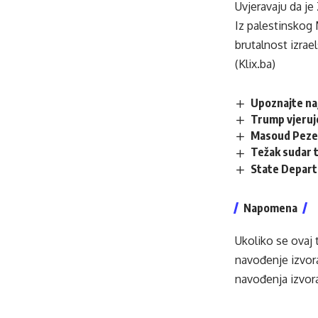
Uvjeravaju da je 
Iz palestinskog M
brutalnost izrae
(Klix.ba)
Upoznajte na
Trump vjeruje
Masoud Pezesh
Težak sudar t
State Departm
Napomena
Ukoliko se ovaj 
navođenje izvora
navođenja izvora