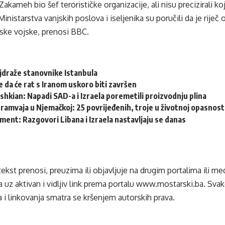
Zakameh bio šef terorističke organizacije, ali nisu precizirali ko
inistarstva vanjskih poslova i iseljenika su poručili da je riječ o
lske vojske, prenosi BBC.
jdraže stanovnike Istanbula
 da će rat s Iranom uskoro biti završen
kian: Napadi SAD-a i Izraela poremetili proizvodnju plina
ramvaja u Njemačkoj: 25 povrijeđenih, troje u životnoj opasnost
ent: Razgovori Libana i Izraela nastavljaju se danas
tekst prenosi, preuzima ili objavljuje na drugim portalima ili m
 uz aktivan i vidljiv link prema portalu
www.mostarski.ba
. Sva
 i linkovanja smatra se kršenjem autorskih prava.