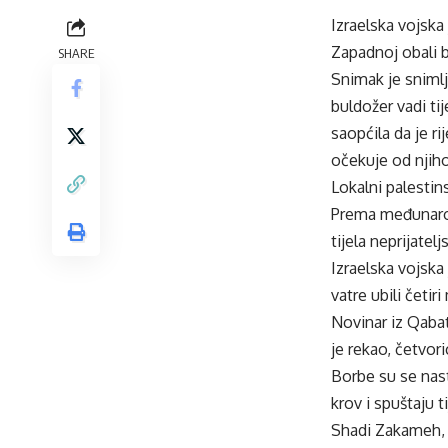
Izraelska vojska
Zapadnoj obali b
SHARE
Snimak je snimlj
buldožer vadi ti
saopćila da je r
očekuje od njiho
Lokalni palestin
Prema međunarod
tijela neprijate
Izraelska vojska
vatre ubili četi
Novinar iz Qabat
je rekao, četvori
Borbe su se nasta
krov i spuštaju 
Shadi Zakameh, 