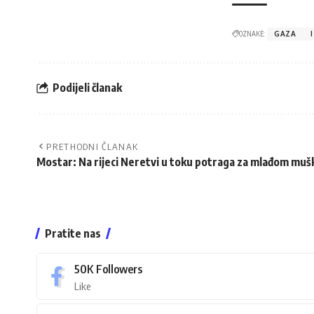
OZNAKE:
GAZA
Podijeli članak
PRETHODNI ČLANAK
Mostar: Na rijeci Neretvi u toku potraga za mlađom m
Pratite nas
50K
Followers
Like