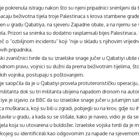
 je pokrenula istragu nakon što su njeni pripadnici snimljeni da
acaju beživotna tijela troje Palestinaca s krova stambene građ
en u gradu Qabatiya, na sjeveru Zapadne obale, a na njemu se vid
jela. Prizori sa snimka su dodatno rasplamsali bijes Palestinaca.
iječ o “ozbiljnom incidentu” koji “nije u skladu s njihovim vrijed
vih pripadnika.
ski zvaničnici tvrde da su izraelske snage jučer u Qabatiyi ubile
nom pravu, vojnici su dužni da prema beživotnim tijelima, što
ljskih vojnika, postupaju s poštovanjem.
 je saopćila da je u Qabatiyi provela protuterorističku operacij
ri militanta dok su tri militanta ubijena napadom dronom na auto
iye je izjavio za BBC da su izraelske snage jučer u jutarnjim s
ca muškaraca, koji su bili u zgradi, pobjegli su na krov, gdje su ih
vile u gradu, a kada su se stišale, kako je naveo, vidio je da se
tijela koja su utovarena u buldožer. Izraelske vojska tvrdi da je
kojeg su identificirali kao odgovornim za napade na sjeverno