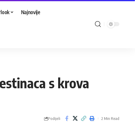
look
Najnovije
alestinaca s krova
Podijeli
2 Min Read