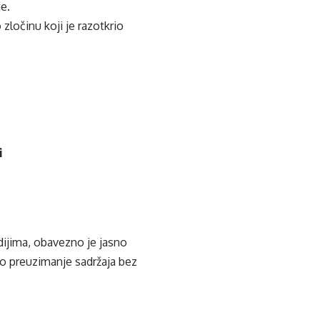
je.
 zločinu koji je razotkrio
i
edijima, obavezno je jasno
ko preuzimanje sadržaja bez