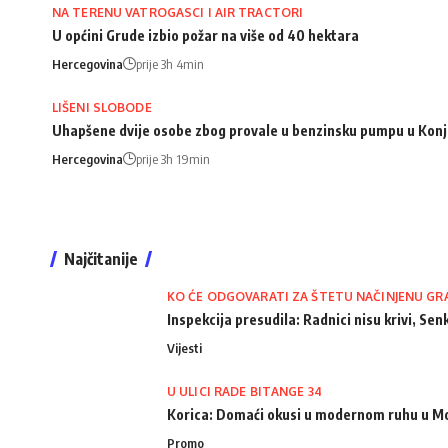
NA TERENU VATROGASCI I AIR TRACTORI
U općini Grude izbio požar na više od 40 hektara
Hercegovina
prije 3h 4min
LIŠENI SLOBODE
Uhapšene dvije osobe zbog provale u benzinsku pumpu u Konj
Hercegovina
prije 3h 19min
Najčitanije
KO ĆE ODGOVARATI ZA ŠTETU NAČINJENU GR
Inspekcija presudila: Radnici nisu krivi, Senk
Vijesti
U ULICI RADE BITANGE 34
Korica: Domaći okusi u modernom ruhu u M
Promo