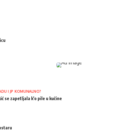
icu
ADU I JP KOMUNALNO?
ić se zapetljala k'o pile u kučine
ostaru