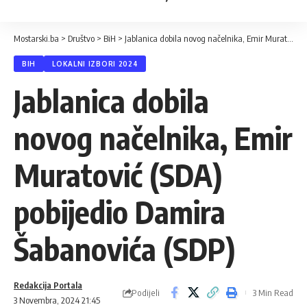
Mostarski.ba
>
Društvo
>
BiH
>
Jablanica dobila novog načelnika, Emir Muratović (SDA) pobijedio Damira Šabanovića (SDP)
BIH
LOKALNI IZBORI 2024
Jablanica dobila
novog načelnika, Emir
Muratović (SDA)
pobijedio Damira
Šabanovića (SDP)
Redakcija Portala
Podijeli
3 Min Read
3 Novembra, 2024 21:45