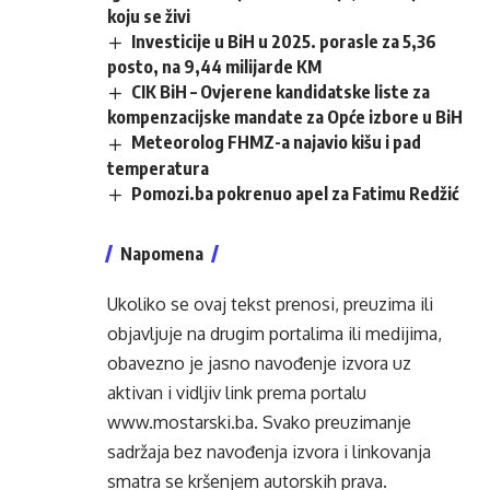
koju se živi
Investicije u BiH u 2025. porasle za 5,36
posto, na 9,44 milijarde KM
CIK BiH – Ovjerene kandidatske liste za
kompenzacijske mandate za Opće izbore u BiH
Meteorolog FHMZ-a najavio kišu i pad
temperatura
Pomozi.ba pokrenuo apel za Fatimu Redžić
Napomena
Ukoliko se ovaj tekst prenosi, preuzima ili
objavljuje na drugim portalima ili medijima,
obavezno je jasno navođenje izvora uz
aktivan i vidljiv link prema portalu
www.mostarski.ba
. Svako preuzimanje
sadržaja bez navođenja izvora i linkovanja
smatra se kršenjem autorskih prava.