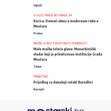
Vijesti
U ULICI RADE BITANGE 34
Korica: Domaći okusi u modernom ruhu u
Mostaru
Promo
MOŽE LI IKO ZAUSTAVITI KORDIĆA?
Malo mačku teleća glava: Monarhistički
vladar koji je privatizovao institucije Grada
Mostara
Teme
PRIJATNO
Prijedlog za današnji ručak/ Buredžici
Recepti