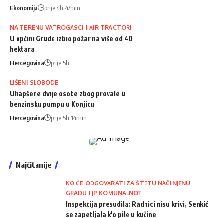
Ekonomija
prije 4h 47min
NA TERENU VATROGASCI I AIR TRACTORI
U općini Grude izbio požar na više od 40
hektara
Hercegovina
prije 5h
LIŠENI SLOBODE
Uhapšene dvije osobe zbog provale u
benzinsku pumpu u Konjicu
Hercegovina
prije 5h 14min
Najčitanije
KO ĆE ODGOVARATI ZA ŠTETU NAČINJENU
GRADU I JP KOMUNALNO?
Inspekcija presudila: Radnici nisu krivi, Senkić
se zapetljala k'o pile u kučine