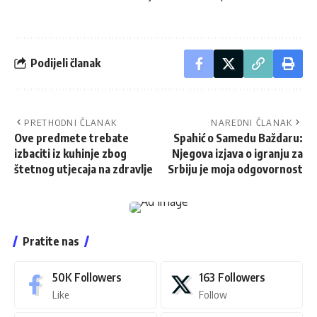
Podijeli članak
PRETHODNI ČLANAK
NAREDNI ČLANAK
Ove predmete trebate
Spahić o Samedu Baždaru:
izbaciti iz kuhinje zbog
Njegova izjava o igranju za
štetnog utjecaja na zdravlje
Srbiju je moja odgovornost
Pratite nas
50K
Followers
163
Followers
Like
Follow